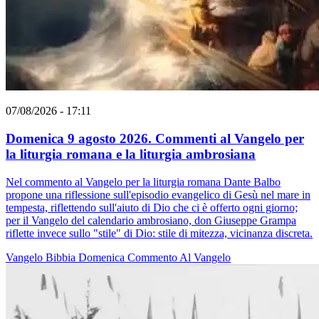
07/08/2026 - 17:11
Domenica 9 agosto 2026. Commenti al Vangelo per
la liturgia romana e la liturgia ambrosiana
Nel commento al Vangelo per la liturgia romana Dante Balbo
propone una riflessione sull'episodio evangelico di Gesù nel mare in
tempesta, riflettendo sull'aiuto di Dio che ci è offerto ogni giorno;
per il Vangelo del calendario ambrosiano, don Giuseppe Grampa
riflette invece sullo "stile" di Dio: stile di mitezza, vicinanza discreta.
Vangelo
Bibbia
Domenica
Commento Al Vangelo