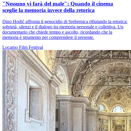
"Nessuno vi farà del male": Quando il cinema
sceglie la memoria invece della retorica
Dino Hodić affronta il genocidio di Srebrenica rifiutando la retorica:
sobrietà, silenzi e il dialogo tra memoria personale e collettiva. Un
documentario che chiede tempo e ascolto, ricordando che la
memoria è strumento per comprendere il presente.
Locarno
Film
Festival