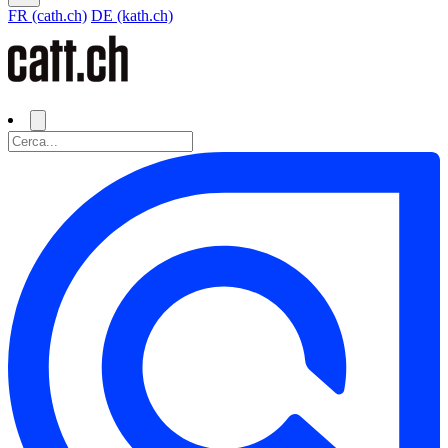
FR (cath.ch)
DE (kath.ch)