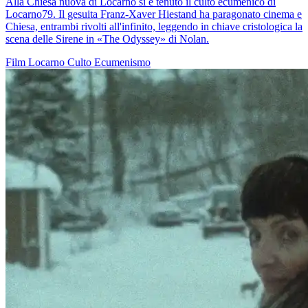
Alla Chiesa nuova di Locarno si è tenuto il culto ecumenico di
Locarno79. Il gesuita Franz-Xaver Hiestand ha paragonato cinema e
Chiesa, entrambi rivolti all'infinito, leggendo in chiave cristologica la
scena delle Sirene in «The Odyssey» di Nolan.
Film
Locarno
Culto
Ecumenismo