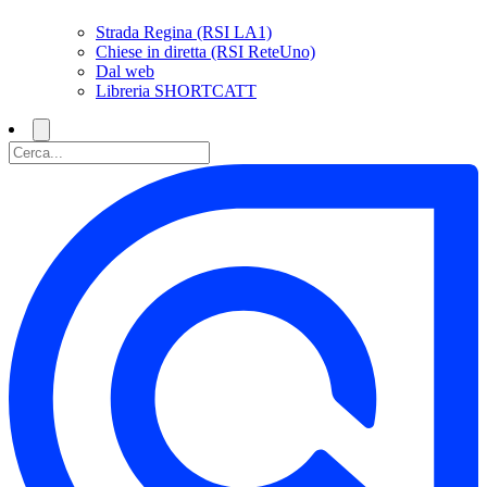
Strada Regina (RSI LA1)
Chiese in diretta (RSI ReteUno)
Dal web
Libreria SHORTCATT