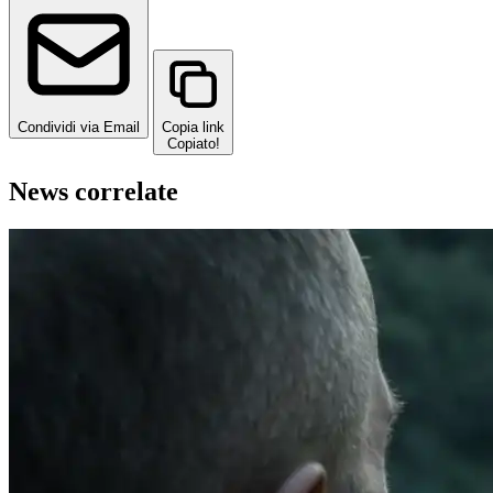
Condividi via Email
Copia link
Copiato!
News correlate