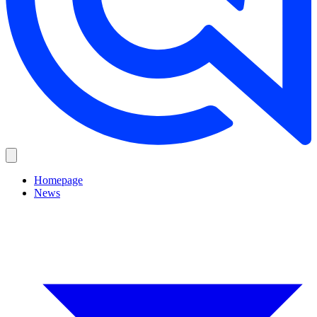
Homepage
News