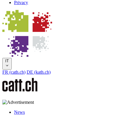
Privacy
IT
FR (cath.ch)
DE (kath.ch)
News