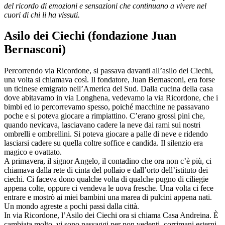
del ricordo di emozioni e sensazioni che continuano a vivere nel
cuori di chi li ha vissuti.
Asilo dei Ciechi (fondazione Juan
Bernasconi)
Percorrendo via Ricordone, si passava davanti all’asilo dei Ciechi,
una volta si chiamava così. Il fondatore, Juan Bernasconi, era forse
un ticinese emigrato nell’America del Sud. Dalla cucina della casa
dove abitavamo in via Longhena, vedevamo la via Ricordone, che i
bimbi ed io percorrevamo spesso, poiché macchine ne passavano
poche e si poteva giocare a rimpiattino. C’erano grossi pini che,
quando nevicava, lasciavano cadere la neve dai rami sui nostri
ombrelli e ombrellini. Si poteva giocare a palle di neve e ridendo
lasciarsi cadere su quella coltre soffice e candida. Il silenzio era
magico e ovattato.
A primavera, il signor Angelo, il contadino che ora non c’è più, ci
chiamava dalla rete di cinta del pollaio e dall’orto dell’istituto dei
ciechi. Ci faceva dono qualche volta di qualche pugno di ciliegie
appena colte, oppure ci vendeva le uova fresche. Una volta ci fece
entrare e mostrò ai miei bambini una marea di pulcini appena nati.
Un mondo agreste a pochi passi dalla città.
In via Ricordone, l’Asilo dei Ciechi ora si chiama Casa Andreina. È
cambiata molto, vi sono passaggi per non vedenti, corrimani esterni