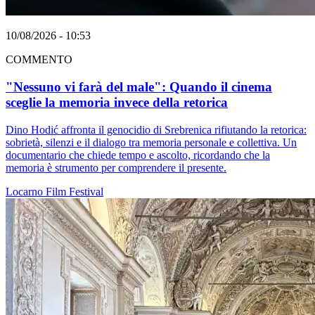
10/08/2026 - 10:53
COMMENTO
"Nessuno vi farà del male": Quando il cinema
sceglie la memoria invece della retorica
Dino Hodić affronta il genocidio di Srebrenica rifiutando la retorica:
sobrietà, silenzi e il dialogo tra memoria personale e collettiva. Un
documentario che chiede tempo e ascolto, ricordando che la
memoria è strumento per comprendere il presente.
Locarno
Film
Festival