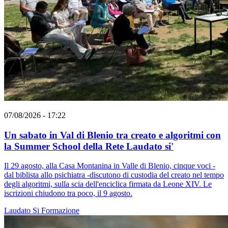
07/08/2026 - 17:22
Un sabato in Val di Blenio tra creato e algoritmi con
la Summer School della Rete Laudato si'
Il 29 agosto, alla Casa Montanina in Valle di Blenio, cinque voci -
dal biblista allo psichiatra -discutono di custodia del creato nel tempo
degli algoritmi, sulla scia dell'enciclica firmata da Leone XIV. Le
iscrizioni chiudono tra poco, il 9 agosto.
Laudato Si
Formazione