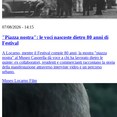
07/08/2026 - 14:15
"Piazza nostra": le voci nascoste dietro 80 anni di
Festival
A Locarno, mentre il Festival compie 80 anni, la mostra "piazza
nostra" al Museo Casorella dà voce a chi ha lavorato dietro le
quinte: ex collaboratori, residenti e commercianti raccontano la storia
della manifestazione attraverso interviste video e un percorso
urbano.
Museo
Locarno
Film