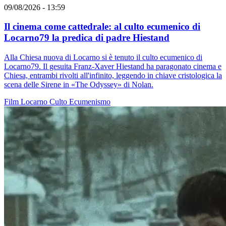
09/08/2026 - 13:59
Il cinema come cattedrale: al culto ecumenico di
Locarno79 la predica di padre Hiestand
Alla Chiesa nuova di Locarno si è tenuto il culto ecumenico di
Locarno79. Il gesuita Franz-Xaver Hiestand ha paragonato cinema e
Chiesa, entrambi rivolti all'infinito, leggendo in chiave cristologica la
scena delle Sirene in «The Odyssey» di Nolan.
Film
Locarno
Culto
Ecumenismo