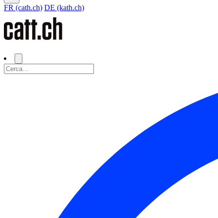
FR (cath.ch)
DE (kath.ch)