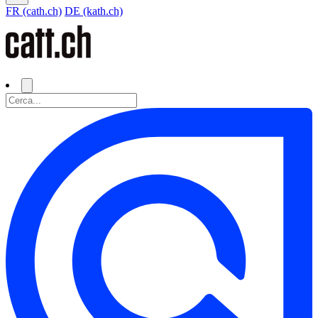
FR (cath.ch)
DE (kath.ch)