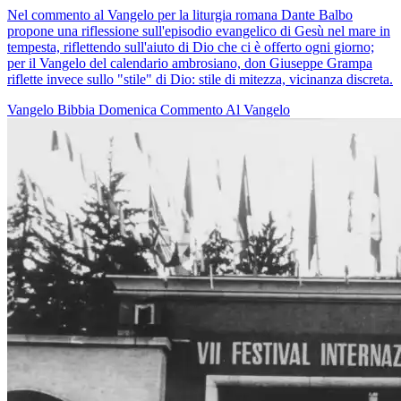
Nel commento al Vangelo per la liturgia romana Dante Balbo
propone una riflessione sull'episodio evangelico di Gesù nel mare in
tempesta, riflettendo sull'aiuto di Dio che ci è offerto ogni giorno;
per il Vangelo del calendario ambrosiano, don Giuseppe Grampa
riflette invece sullo "stile" di Dio: stile di mitezza, vicinanza discreta.
Vangelo
Bibbia
Domenica
Commento Al Vangelo