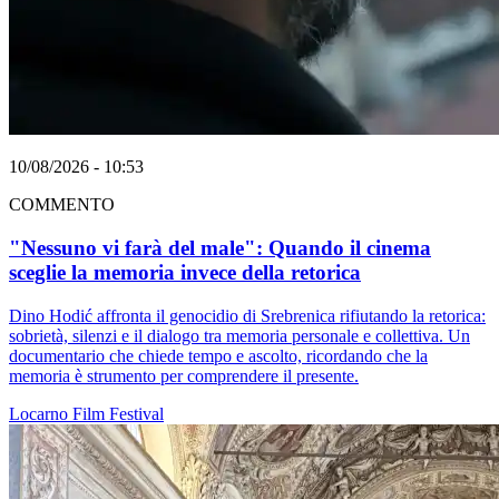
10/08/2026 - 10:53
COMMENTO
"Nessuno vi farà del male": Quando il cinema
sceglie la memoria invece della retorica
Dino Hodić affronta il genocidio di Srebrenica rifiutando la retorica:
sobrietà, silenzi e il dialogo tra memoria personale e collettiva. Un
documentario che chiede tempo e ascolto, ricordando che la
memoria è strumento per comprendere il presente.
Locarno
Film
Festival