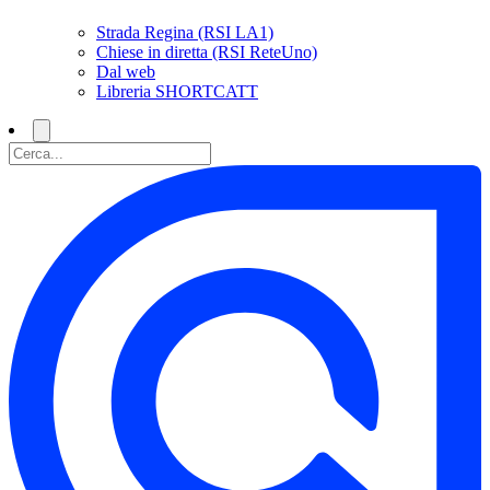
Strada Regina (RSI LA1)
Chiese in diretta (RSI ReteUno)
Dal web
Libreria SHORTCATT