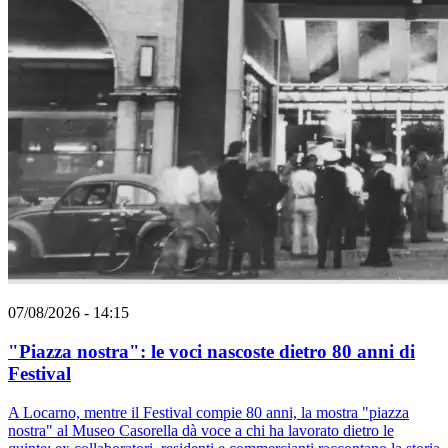
07/08/2026 - 14:15
"Piazza nostra": le voci nascoste dietro 80 anni di
Festival
A Locarno, mentre il Festival compie 80 anni, la mostra "piazza
nostra" al Museo Casorella dà voce a chi ha lavorato dietro le