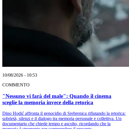
10/08/2026 - 10:53
COMMENTO
"Nessuno vi farà del male": Quando il cinema
sceglie la memoria invece della retorica
Dino Hodić affronta il genocidio di Srebrenica rifiutando la retorica:
sobrietà, silenzi e il dialogo tra memoria personale e collettiva. Un
documentario che chiede tempo e ascolto, ricordando che la
memoria è strumento per comprendere il presente.