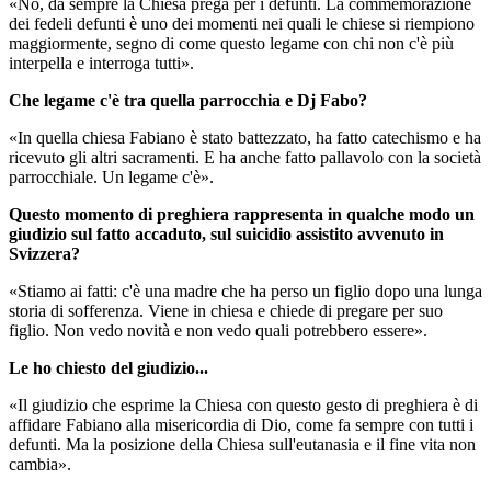
«No, da sempre la Chiesa prega per i defunti. La commemorazione
dei fedeli defunti è uno dei momenti nei quali le chiese si riempiono
maggiormente, segno di come questo legame con chi non c'è più
interpella e interroga tutti».
Che legame c'è tra quella parrocchia e Dj Fabo?
«In quella chiesa Fabiano è stato battezzato, ha fatto catechismo e ha
ricevuto gli altri sacramenti. E ha anche fatto pallavolo con la società
parrocchiale. Un legame c'è».
Questo momento di preghiera rappresenta in qualche modo un
giudizio sul fatto accaduto, sul suicidio assistito avvenuto in
Svizzera?
«Stiamo ai fatti: c'è una madre che ha perso un figlio dopo una lunga
storia di sofferenza. Viene in chiesa e chiede di pregare per suo
figlio. Non vedo novità e non vedo quali potrebbero essere».
Le ho chiesto del giudizio...
«Il giudizio che esprime la Chiesa con questo gesto di preghiera è di
affidare Fabiano alla misericordia di Dio, come fa sempre con tutti i
defunti. Ma la posizione della Chiesa sull'eutanasia e il fine vita non
cambia».