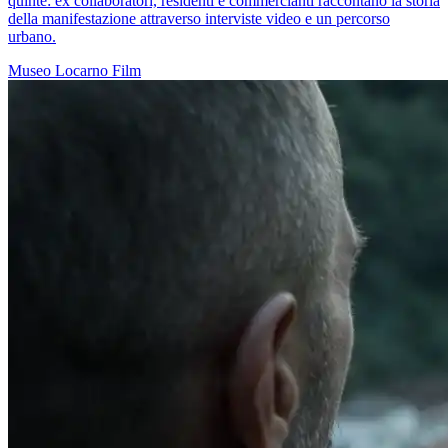
quinte: ex collaboratori, residenti e commercianti raccontano la storia
della manifestazione attraverso interviste video e un percorso
urbano.
Museo
Locarno
Film