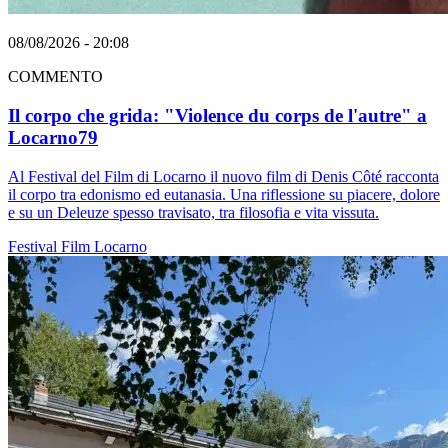
08/08/2026 - 20:08
COMMENTO
Il corpo che grida: "Violence du corps de l'autre" a
Locarno79
Al Festival del Film di Locarno il nuovo film di Denis Côté racconta
il corpo tra edonismo ed eutanasia. Una riflessione su piacere, dolore
e su un Deleuze spesso travisato, tra filosofia e vita vissuta.
Festival
Film
Locarno