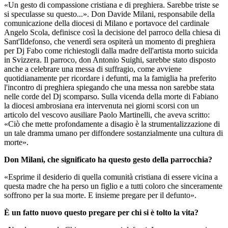
«Un gesto di compassione cristiana e di preghiera. Sarebbe triste se
si speculasse su questo...». Don Davide Milani, responsabile della
comunicazione della diocesi di Milano e portavoce del cardinale
Angelo Scola, definisce così la decisione del parroco della chiesa di
Sant'Ildefonso, che venerdì sera ospiterà un momento di preghiera
per Dj Fabo come richiestogli dalla madre dell'artista morto suicida
in Svizzera. Il parroco, don Antonio Suighi, sarebbe stato disposto
anche a celebrare una messa di suffragio, come avviene
quotidianamente per ricordare i defunti, ma la famiglia ha preferito
l'incontro di preghiera spiegando che una messa non sarebbe stata
nelle corde del Dj scomparso. Sulla vicenda della morte di Fabiano
la diocesi ambrosiana era intervenuta nei giorni scorsi con un
articolo del vescovo ausiliare Paolo Martinelli, che aveva scritto:
«Ciò che mette profondamente a disagio è la strumentalizzazione di
un tale dramma umano per diffondere sostanzialmente una cultura di
morte».
Don Milani, che significato ha questo gesto della parrocchia?
«Esprime il desiderio di quella comunità cristiana di essere vicina a
questa madre che ha perso un figlio e a tutti coloro che sinceramente
soffrono per la sua morte. E insieme pregare per il defunto».
È un fatto nuovo questo pregare per chi si è tolto la vita?