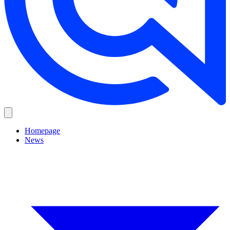
Homepage
News