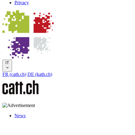
Privacy
IT
FR (cath.ch)
DE (kath.ch)
News