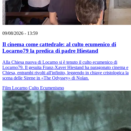
09/08/2026 - 13:59
Il cinema come cattedrale: al culto ecumenico di
Locarno79 la predica di padre Hiestand
Alla Chiesa nuova di Locarno si è tenuto il culto ecumenico di
Locarno79. Il gesuita Franz-Xaver Hiestand ha paragonato cinema e
Chiesa, entrambi rivolti all'infinito, leggendo in chiave cristologica la
scena delle Sirene in «The Odyssey» di Nolan.
Film
Locarno
Culto
Ecumenismo