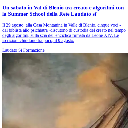
Un sabato in Val di Blenio tra creato e algoritmi con
la Summer School della Rete Laudato si'
Il 29 agosto, alla Casa Montanina in Valle di Blenio, cinque voci -
dal biblista allo psichiatra -discutono di custodia del creato nel tempo
degli algoritmi, sulla scia dell'enciclica firmata da Leone XIV. Le
iscrizioni chiudono tra poco, il 9 agosto.
Laudato Si
Formazione