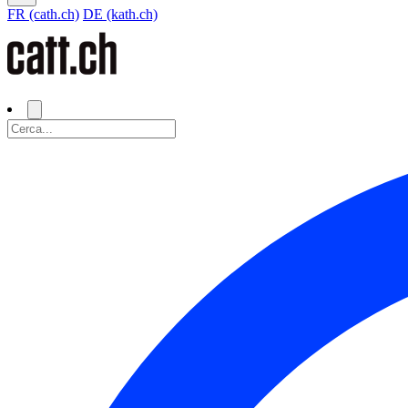
FR (cath.ch)
DE (kath.ch)