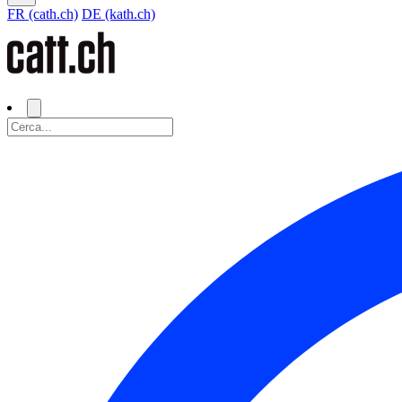
FR (cath.ch)
DE (kath.ch)