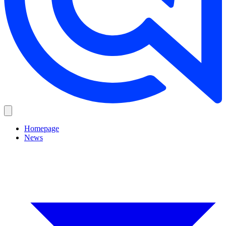
Homepage
News