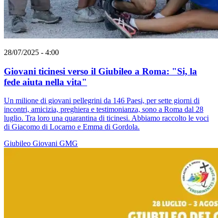
28/07/2025 - 4:00
Giovani ticinesi verso il Giubileo a Roma: "Si, la
fede aiuta nella vita"
Un milione di giovani pellegrini da 146 Paesi, per sette giorni di
incontri, amicizia, preghiera e testimonianza, sono a Roma dal 28
luglio. Tra loro una quarantina di ticinesi. Abbiamo raccolto le voci
di Giacomo di Locarno e Emma di Gordola.
Giubileo
Giovani
GMG