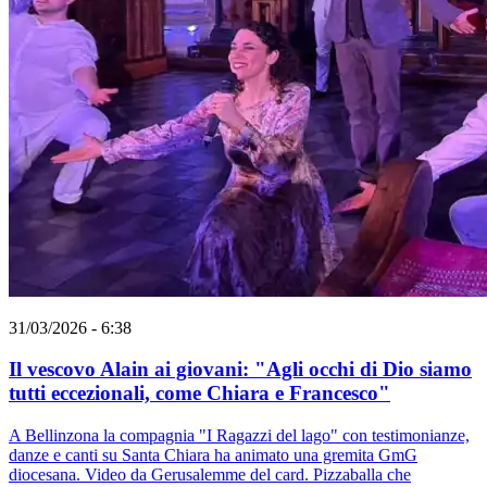
31/03/2026 - 6:38
Il vescovo Alain ai giovani: "Agli occhi di Dio siamo
tutti eccezionali, come Chiara e Francesco"
A Bellinzona la compagnia "I Ragazzi del lago" con testimonianze,
danze e canti su Santa Chiara ha animato una gremita GmG
diocesana. Video da Gerusalemme del card. Pizzaballa che