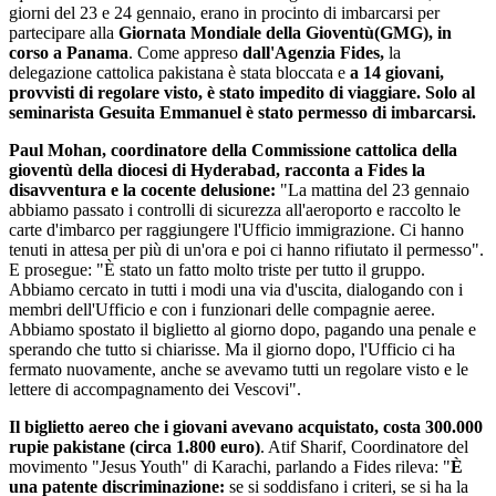
giorni del 23 e 24 gennaio, erano in procinto di imbarcarsi per
partecipare alla
Giornata Mondiale della Gioventù(GMG), in
corso a Panama
. Come appreso
dall'Agenzia Fides,
la
delegazione cattolica pakistana è stata bloccata e
a 14 giovani,
provvisti di regolare visto, è stato impedito di viaggiare. Solo al
seminarista Gesuita Emmanuel è stato permesso di imbarcarsi.
Paul Mohan, coordinatore della Commissione cattolica della
gioventù della diocesi di Hyderabad, racconta a Fides la
disavventura e la cocente delusione:
"La mattina del 23 gennaio
abbiamo passato i controlli di sicurezza all'aeroporto e raccolto le
carte d'imbarco per raggiungere l'Ufficio immigrazione. Ci hanno
tenuti in attesa per più di un'ora e poi ci hanno rifiutato il permesso".
E prosegue: "È stato un fatto molto triste per tutto il gruppo.
Abbiamo cercato in tutti i modi una via d'uscita, dialogando con i
membri dell'Ufficio e con i funzionari delle compagnie aeree.
Abbiamo spostato il biglietto al giorno dopo, pagando una penale e
sperando che tutto si chiarisse. Ma il giorno dopo, l'Ufficio ci ha
fermato nuovamente, anche se avevamo tutti un regolare visto e le
lettere di accompagnamento dei Vescovi".
Il biglietto aereo che i giovani avevano acquistato, costa 300.000
rupie pakistane (circa 1.800 euro)
. Atif Sharif, Coordinatore del
movimento "Jesus Youth" di Karachi, parlando a Fides rileva: "
È
una patente discriminazione:
se si soddisfano i criteri, se si ha la