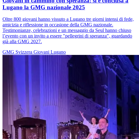
Giovani in cammino con speranza: si è conclusa a
Lugano la GMG nazionale 2025
Oltre 800 giovani hanno vissuto a Lugano tre giorni intensi di fede,
amicizia e riflessione in occasione della GMG nazionale.
Testimonianze, celebrazioni e un messaggio da Seul hanno chiuso
l’evento con un invito a essere "pellegrini di speranza", guardando
già alla GMG 2027.
GMG
Svizzera
Giovani
Lugano