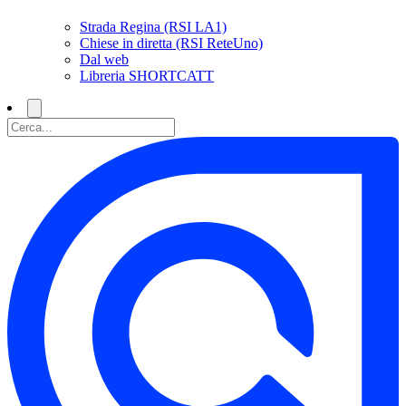
Strada Regina (RSI LA1)
Chiese in diretta (RSI ReteUno)
Dal web
Libreria SHORTCATT