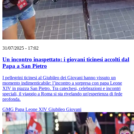
31/07/2025 - 17:02
Un incontro inaspettato: i giovani ticinesi accolti dal
Papa a San Pietro
I pellegrini ticinesi al Giubileo dei Giovani hanno vissuto un
momento indimenticabile: l’incontro a sorpresa con papa Leone
XIV in piazza San Pietro. Tra catechesi, celebrazioni e incontri
speciali, il viaggio a Roma si sta rivelando un'esperienza di fede
profonda.
GMG
Papa Leone XIV
Giubileo
Giovani