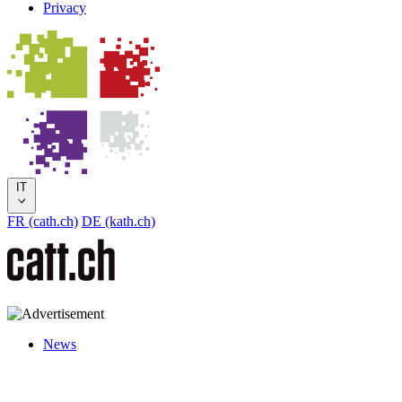
Privacy
IT
FR (cath.ch)
DE (kath.ch)
News