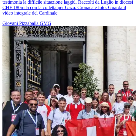
testimonia la difficile situazione laggiù. Raccolti da Luglio in diocesi
CHF 180mila con la colletta per Gaza. Cronaca e foto. Guarda il
video integrale del Cardinale.
Giovani
Pizzaballa
GMG