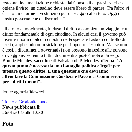
regolare documentazione richiesta dai Consolati di paesi esteri e si
ottiene il visto, un cittadino deve essere libero di partire. Tra l'altro vi
è stato un enorme investimento per un viaggio all'estero. Oggi è il
nostro governo che ci discrimina".
"Il diritto al movimento, incluso il diritto a compiere un viaggio, è un
diritto fondamentale di ogni cittadino. In alcuni casi il governo può
inserire i nomi di alcuni cittadini nella speciale Lista di controllo di
uscita, applicando un restrizione per impedire l'espatrio. Ma, se non
è così, i dipartimenti governativi non possono impedire alle persone
di viaggiare, se hanno tutti i documenti a posto" nota a Fides p.
Bonnie Mendes, sacerdote di Faisalabad. P. Mendes afferma:
"A
questo punto è necessaria una battaglia politica e legale per
tutelare questo diritto. È una questione che dovranno
affrontare la Commissione Giustizia e Pace o la Commissione
per i diritti umani".
fonte: agenziafides/red
Ticino e Grigionitaliano
News pubblicata il:
26/01/2019 alle 12:30
Foto