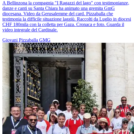
A Bellinzona la compagnia "I Ragazzi del lago" con testimonianze,
danze e canti su Santa Chiara ha animato una gremita GmG
diocesana. Video da Gerusalemme del card. Pizzaballa che
testimonia la difficile situazione laggiù. Raccolti da Luglio in diocesi
CHF 180mila con la colletta per Gaza. Cronaca e foto. Guarda il
video integrale del Cardinale.
Giovani
Pizzaballa
GMG