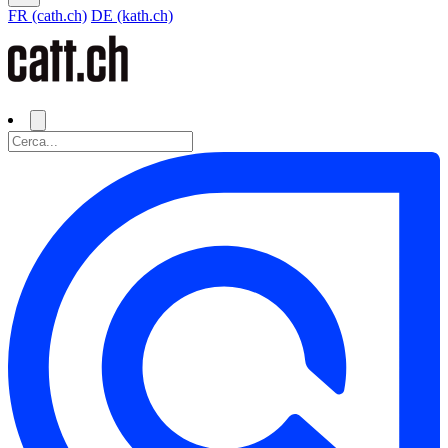
FR (cath.ch)
DE (kath.ch)