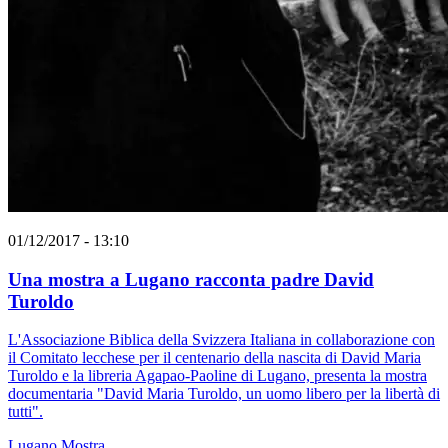
01/12/2017 - 13:10
Una mostra a Lugano racconta padre David
Turoldo
L'Associazione Biblica della Svizzera Italiana in collaborazione con
il Comitato lecchese per il centenario della nascita di David Maria
Turoldo e la libreria Agapao-Paoline di Lugano, presenta la mostra
documentaria "David Maria Turoldo, un uomo libero per la libertà di
tutti".
Lugano
Mostra