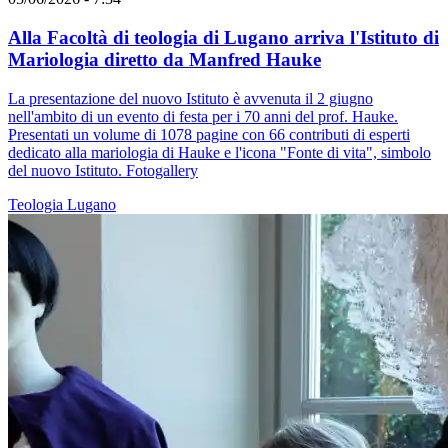
Alla Facoltà di teologia di Lugano arriva l'Istituto di
Mariologia diretto da Manfred Hauke
La presentazione del nuovo Istituto è avvenuta il 2 giugno
nell'ambito di un evento di festa per i 70 anni del prof. Hauke.
Presentati un volume di 1078 pagine con 66 contributi di esperti
dedicato alla mariologia di Hauke e l'icona "Fonte di vita", simbolo
del nuovo Istituto. Fotogallery
Teologia
Lugano