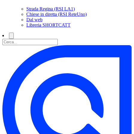
Strada Regina (RSI LA1)
Chiese in diretta (RSI ReteUno)
Dal web
Libreria SHORTCATT