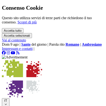
Consenso Cookie
Questo sito utilizza servizi di terze parti che richiedono il tuo
consenso.
Scopri di più
Accetta tutto
Accetta selezionati
Vai al contenuto
Dom 9 ago
|
Santo
del giorno
|
Parola rito
Romano
|
Ambrosiano
Impressum e contatti
|
IT