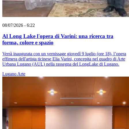
08/07/2026 - 6:22
Al Long Lake l'opera di Varini: una ricerca tra
forma, colore e spazio
Verrà inaugurata con un vernissage giovedì 9 luglio (ore 18), l’opera
effimera dell'artista ticinese Elia Varini, concepita nel quadro di Arte
Urbana Lugano (AUL) nella rassegna del LongLake di Lugano.
Lugano
Arte