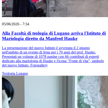
05/06/2026 - 7:34
Alla Facoltà di teologia di Lugano arriva l'Istituto di
Mariologia diretto da Manfred Hauke
La presentazione del nuovo Istituto è avvenuta il 2 giugno
nell'ambito di un evento di festa per i 70 anni del prof. Hauke.
Presentati un volume di 1078 pagine con 66 contributi di esperti
dedicato alla mariologia di Hauke e l'icona "Fonte di vita", simbolo
del nuovo Istituto. Fotogallery
Teologia
Lugano