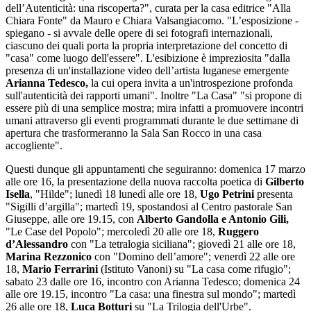
dell’Autenticità: una riscoperta?", curata per la casa editrice "Alla
Chiara Fonte" da Mauro e Chiara Valsangiacomo. "L’esposizione -
spiegano - si avvale delle opere di sei fotografi internazionali,
ciascuno dei quali porta la propria interpretazione del concetto di
"casa" come luogo dell'essere". L'esibizione è impreziosita "dalla
presenza di un'installazione video dell’artista luganese emergente
Arianna Tedesco,
la cui opera invita a un'introspezione profonda
sull'autenticità dei rapporti umani". Inoltre "La Casa" "si propone di
essere più di una semplice mostra; mira infatti a promuovere incontri
umani attraverso gli eventi programmati durante le due settimane di
apertura che trasformeranno la Sala San Rocco in una casa
accogliente".
Questi dunque gli appuntamenti che seguiranno: domenica 17 marzo
alle ore 16, la presentazione della nuova raccolta poetica di
Gilberto
Isella
, "Hilde"; lunedì 18 lunedì alle ore 18,
Ugo Petrini
presenta
"Sigilli d’argilla"; martedì 19, spostandosi al Centro pastorale San
Giuseppe, alle ore 19.15, con
Alberto Gandolla e Antonio Gili,
"Le Case del Popolo"; mercoledì 20 alle ore 18,
Ruggero
d’Alessandro
con "La tetralogia siciliana"; giovedì 21 alle ore 18,
Marina Rezzonico
con "Domino dell’amore"; venerdì 22 alle ore
18,
Mario Ferrarini
(Istituto Vanoni) su "La casa come rifugio";
sabato 23 dalle ore 16, incontro con Arianna Tedesco; domenica 24
alle ore 19.15, incontro "La casa: una finestra sul mondo"; martedì
26 alle ore 18,
Luca Botturi
su "La Trilogia dell'Urbe".