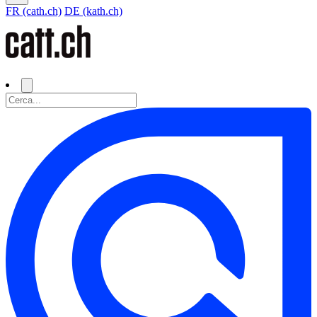
FR (cath.ch)
DE (kath.ch)