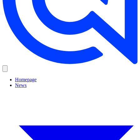
Homepage
News