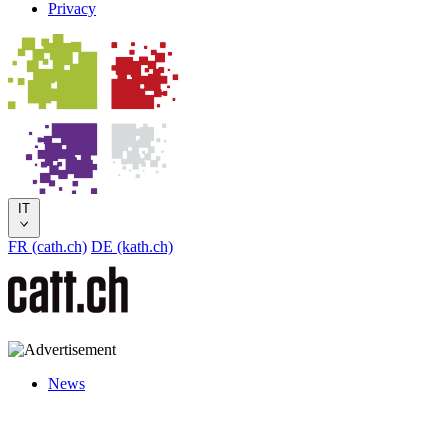
Privacy
IT
FR (cath.ch)
DE (kath.ch)
News