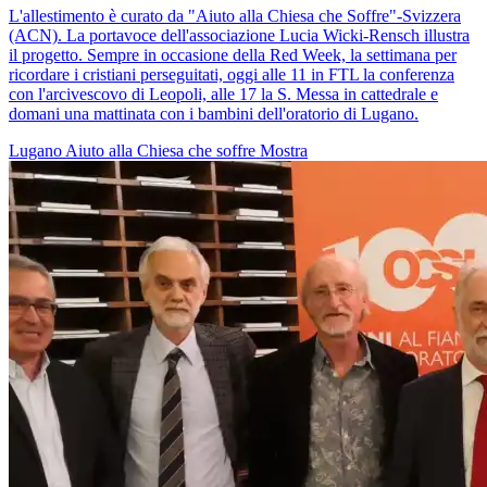
L'allestimento è curato da "Aiuto alla Chiesa che Soffre"-Svizzera
(ACN). La portavoce dell'associazione Lucia Wicki-Rensch illustra
il progetto. Sempre in occasione della Red Week, la settimana per
ricordare i cristiani perseguitati, oggi alle 11 in FTL la conferenza
con l'arcivescovo di Leopoli, alle 17 la S. Messa in cattedrale e
domani una mattinata con i bambini dell'oratorio di Lugano.
Lugano
Aiuto alla Chiesa che soffre
Mostra