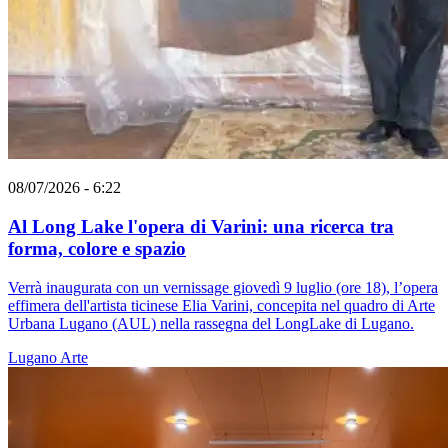
08/07/2026 - 6:22
Al Long Lake l'opera di Varini: una ricerca tra
forma, colore e spazio
Verrà inaugurata con un vernissage giovedì 9 luglio (ore 18), l’opera
effimera dell'artista ticinese Elia Varini, concepita nel quadro di Arte
Urbana Lugano (AUL) nella rassegna del LongLake di Lugano.
Lugano
Arte