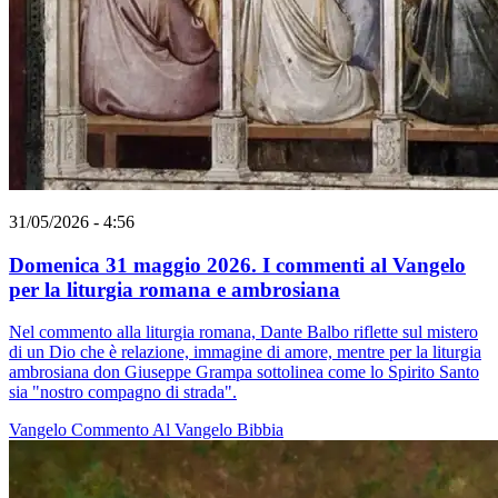
31/05/2026 - 4:56
Domenica 31 maggio 2026. I commenti al Vangelo
per la liturgia romana e ambrosiana
Nel commento alla liturgia romana, Dante Balbo riflette sul mistero
di un Dio che è relazione, immagine di amore, mentre per la liturgia
ambrosiana don Giuseppe Grampa sottolinea come lo Spirito Santo
sia "nostro compagno di strada".
Vangelo
Commento Al Vangelo
Bibbia