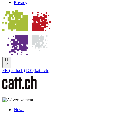
Privacy
IT
FR (cath.ch)
DE (kath.ch)
News