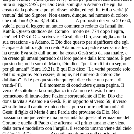
Sura si legge: 59Sì, per Dio Gesù somiglia a Adamo che egli ha
creato dalla polvere e poi gli disse: «Sii», ed egli fu. 60La verità [è
venuta] dal tuo Signore. Non essere, dunque, nel numero di coloro
che dubitano! (Sura 3,59-60). A proposito dei versi 59 e 60,
vale la pena di leggere un antico commento redatto da Ismaïl ibn
Kathîr. Questo studioso del Corano - morto nel 774 dopo l’egira,
cioè nel 1373 d.C. - scriveva: «Gesù, dice Dio, assomiglia - nella
sua creazione - a Adamo. E Dio dice questo per significare che egli
è capace di tutto: egli ha creato Adamo senza padre e senza madre,
ha creato Eva solo dall’uomo, ha creato Gesù solo da sua madre, e
ha creato gli umani partendo dal loro padre e dalla loro madre. È per
questo che, nella sura di Maria, Dio dice: “per fare di lui un segno
per gli umani” (Sura 19,21). E qui Dio dice: “La verità procede solo
dal tuo Signore. Non essere, dunque, nel numero di coloro che
dubitano”. Ed è per questo che qui egli dice che è una parola di
verità»[4]. È il momento di concludere questa pagina. Il
verso 59 sottolinea la somiglianza tra Adamo e Gesù. I due ci
permettono di intravedere l’azione sorprendente di Dio, Dio che
dona la vita a Adamo e a Gesù. E, in rapporto al verso 59, il verso
45 sottolinea il carattere unico che si può scoprire nell’umanità di
Gesù: il figlio di Maria è una Parola che proviene da Dio. Noi
possiamo dunque vedere una prossimità tra questa affermazione del
Corano e quella di Paolo che afferma: «Il primo umano che viene
dalla terra è modellato con l’argilla, il secondo umano viene dal cielo
(1 Cor 15, 47)». Accogliamo dunque nella nostra vita