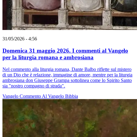
31/05/2026 - 4:56
Domenica 31 maggio 2026. I commenti al Vangelo
per la liturgia romana e ambrosiana
Nel commento alla liturgia romana, Dante Balbo riflette sul mistero
di un Dio che è relazione, immagine di amore, mentre per la liturgia
ambrosiana don Giuseppe Grampa sottolinea come lo Spirito Santo
sia "nostro compagno di strada".
Vangelo
Commento Al Vangelo
Bibbia