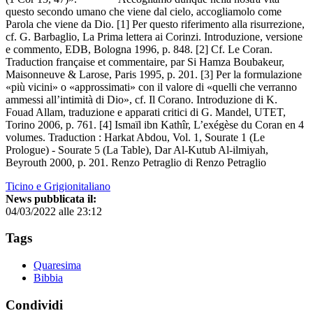
questo secondo umano che viene dal cielo, accogliamolo come
Parola che viene da Dio. [1] Per questo riferimento alla risurrezione,
cf. G. Barbaglio, La Prima lettera ai Corinzi. Introduzione, versione
e commento, EDB, Bologna 1996, p. 848. [2] Cf. Le Coran.
Traduction française et commentaire, par Si Hamza Boubakeur,
Maisonneuve & Larose, Paris 1995, p. 201. [3] Per la formulazione
«più vicini» o «approssimati» con il valore di «quelli che verranno
ammessi all’intimità di Dio», cf. Il Corano. Introduzione di K.
Fouad Allam, traduzione e apparati critici di G. Mandel, UTET,
Torino 2006, p. 761. [4] Ismaïl ibn Kathîr, L’exégèse du Coran en 4
volumes. Traduction : Harkat Abdou, Vol. 1, Sourate 1 (Le
Prologue) - Sourate 5 (La Table), Dar Al-Kutub Al-ilmiyah,
Beyrouth 2000, p. 201. Renzo Petraglio di Renzo Petraglio
Ticino e Grigionitaliano
News pubblicata il:
04/03/2022 alle 23:12
Tags
Quaresima
Bibbia
Condividi