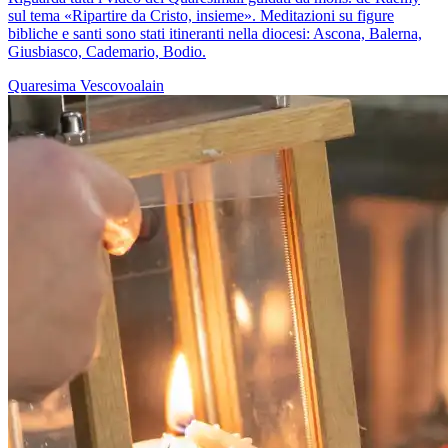
sul tema «Ripartire da Cristo, insieme». Meditazioni su figure
bibliche e santi sono stati itineranti nella diocesi: Ascona, Balerna,
Giusbiasco, Cademario, Bodio.
Quaresima
Vescovoalain