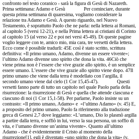
confronto nel testo coranico - sarà la figura di Gesù di Nazareth.
Prima settimana: Adamo e Gesù Per cominciare, durante
questa prima settimana di quaresima, vogliamo considerare la
relazione tra Adamo e Gesù. A questo riguardo, nel Nuovo
Testamento, è soprattutto Paolo che ne parla: nella lettera ai Romani,
al capitolo 5 (versi 12-21), e nella Prima lettera ai cristiani di Corinto
al capitolo 15 (al verso 22 e poi nei versi 45-49). Di queste pagine
voglio leggere con te, amico mio, mia cara, tre versetti della lettera.
Ecco come è possibile tradurli: 45E così è stato scritto, scrittura
definitiva: «Il primo umano, Adamo, divenne un essere vivente»;
l’ultimo Adamo divenne uno spirito che dona la vita. 46Ciò che
viene prima non è l’essere che vive grazie allo spirito, è un semplice
essere umano. L’essere che vive grazie allo spirito viene dopo. 47Il
primo umano che viene dalla terra è modellato con l’argilla, il
secondo umano viene dal cielo (1 Cor 15,45-47). Questi
versetti fanno parte di tutto un capitolo nel quale Paolo parla della
risurrezione: la risurrezione di Gesù e quella che attende ciascuna e
ciascuno di noi (1 Cor 15,1-58). Per parlarne, Paolo insiste su un
contrasto: «Il primo umano, Adamo» e «l’ultimo Adamo» (v. 45) E,
a proposito del primo umano, Paolo fa riferimento alla traduzione
greca di Genesi 2,7 dove leggiamo: «L’umano, Dio lo plasmò argilla
a partire dalla terra, e soffiò in lui, verso la sua persona, un soffio di
vita, e l’umano divenne un’anima vivente». Quanto all’ultimo
Adamo - che è evidentemente il Cristo al momento della
risurrezione[1], egli è diventato «uno spirito che dona la vita» (v.