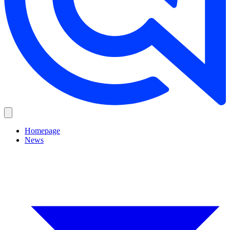
Homepage
News