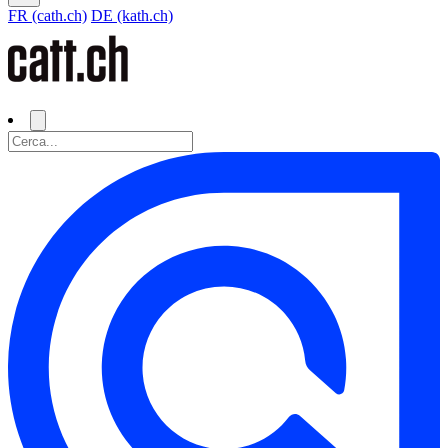
FR (cath.ch)
DE (kath.ch)