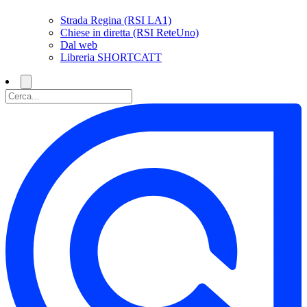
Strada Regina (RSI LA1)
Chiese in diretta (RSI ReteUno)
Dal web
Libreria SHORTCATT