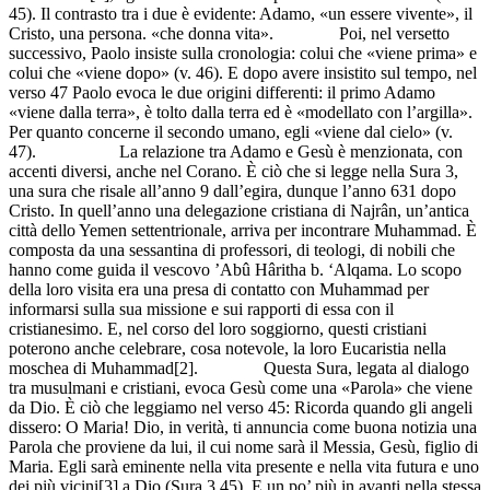
45). Il contrasto tra i due è evidente: Adamo, «un essere vivente», il
Cristo, una persona. «che donna vita». Poi, nel versetto
successivo, Paolo insiste sulla cronologia: colui che «viene prima» e
colui che «viene dopo» (v. 46). E dopo avere insistito sul tempo, nel
verso 47 Paolo evoca le due origini differenti: il primo Adamo
«viene dalla terra», è tolto dalla terra ed è «modellato con l’argilla».
Per quanto concerne il secondo umano, egli «viene dal cielo» (v.
47). La relazione tra Adamo e Gesù è menzionata, con
accenti diversi, anche nel Corano. È ciò che si legge nella Sura 3,
una sura che risale all’anno 9 dall’egira, dunque l’anno 631 dopo
Cristo. In quell’anno una delegazione cristiana di Najrân, un’antica
città dello Yemen settentrionale, arriva per incontrare Muhammad. È
composta da una sessantina di professori, di teologi, di nobili che
hanno come guida il vescovo ’Abû Hâritha b. ‘Alqama. Lo scopo
della loro visita era una presa di contatto con Muhammad per
informarsi sulla sua missione e sui rapporti di essa con il
cristianesimo. E, nel corso del loro soggiorno, questi cristiani
poterono anche celebrare, cosa notevole, la loro Eucaristia nella
moschea di Muhammad[2]. Questa Sura, legata al dialogo
tra musulmani e cristiani, evoca Gesù come una «Parola» che viene
da Dio. È ciò che leggiamo nel verso 45: Ricorda quando gli angeli
dissero: O Maria! Dio, in verità, ti annuncia come buona notizia una
Parola che proviene da lui, il cui nome sarà il Messia, Gesù, figlio di
Maria. Egli sarà eminente nella vita presente e nella vita futura e uno
dei più vicini[3] a Dio (Sura 3,45). E un po’ più in avanti nella stessa