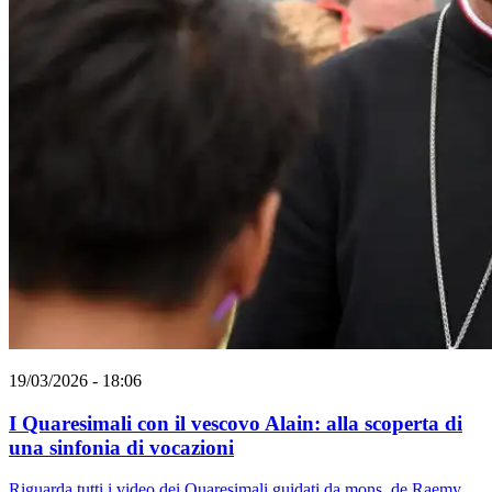
19/03/2026 - 18:06
I Quaresimali con il vescovo Alain: alla scoperta di
una sinfonia di vocazioni
Riguarda tutti i video dei Quaresimali guidati da mons. de Raemy