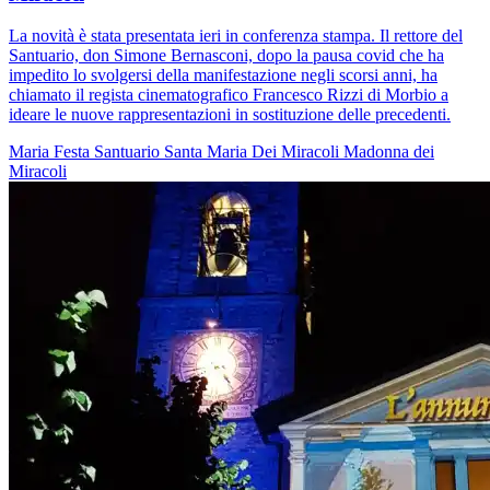
La novità è stata presentata ieri in conferenza stampa. Il rettore del
Santuario, don Simone Bernasconi, dopo la pausa covid che ha
impedito lo svolgersi della manifestazione negli scorsi anni, ha
chiamato il regista cinematografico Francesco Rizzi di Morbio a
ideare le nuove rappresentazioni in sostituzione delle precedenti.
Maria
Festa
Santuario
Santa Maria Dei Miracoli
Madonna dei
Miracoli