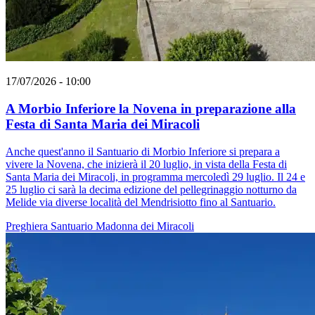
17/07/2026 - 10:00
A Morbio Inferiore la Novena in preparazione alla
Festa di Santa Maria dei Miracoli
Anche quest'anno il Santuario di Morbio Inferiore si prepara a
vivere la Novena, che inizierà il 20 luglio, in vista della Festa di
Santa Maria dei Miracoli, in programma mercoledì 29 luglio. Il 24 e
25 luglio ci sarà la decima edizione del pellegrinaggio notturno da
Melide via diverse località del Mendrisiotto fino al Santuario.
Preghiera
Santuario
Madonna dei Miracoli