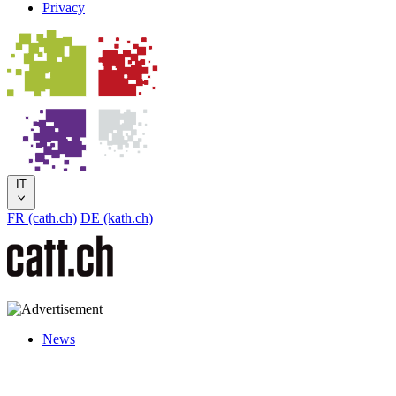
Privacy
IT
FR (cath.ch)
DE (kath.ch)
News