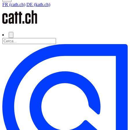
FR (cath.ch)
DE (kath.ch)