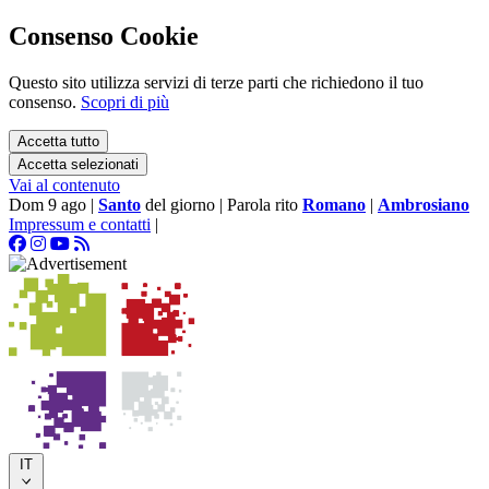
Consenso Cookie
Questo sito utilizza servizi di terze parti che richiedono il tuo
consenso.
Scopri di più
Accetta tutto
Accetta selezionati
Vai al contenuto
Dom 9 ago
|
Santo
del giorno
|
Parola rito
Romano
|
Ambrosiano
Impressum e contatti
|
IT