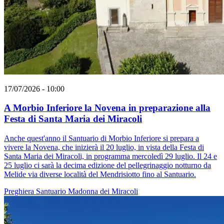
17/07/2026 - 10:00
A Morbio Inferiore la Novena in preparazione alla
Festa di Santa Maria dei Miracoli
Anche quest'anno il Santuario di Morbio Inferiore si prepara a
vivere la Novena, che inizierà il 20 luglio, in vista della Festa di
Santa Maria dei Miracoli, in programma mercoledì 29 luglio. Il 24 e
25 luglio ci sarà la decima edizione del pellegrinaggio notturno da
Melide via diverse località del Mendrisiotto fino al Santuario.
Preghiera
Santuario
Madonna dei Miracoli