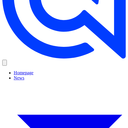
Homepage
News