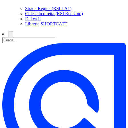
Strada Regina (RSI LA1)
Chiese in diretta (RSI ReteUno)
Dal web
Libreria SHORTCATT