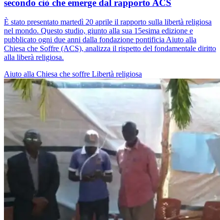
secondo ciò che emerge dal rapporto ACS
È stato presentato martedì 20 aprile il rapporto sulla libertà religiosa
nel mondo. Questo studio, giunto alla sua 15esima edizione e
pubblicato ogni due anni dalla fondazione pontificia Aiuto alla
Chiesa che Soffre (ACS), analizza il rispetto del fondamentale diritto
alla liberà religiosa.
Aiuto alla Chiesa che soffre
Libertà religiosa