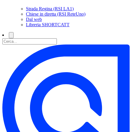
Strada Regina (RSI LA1)
Chiese in diretta (RSI ReteUno)
Dal web
Libreria SHORTCATT