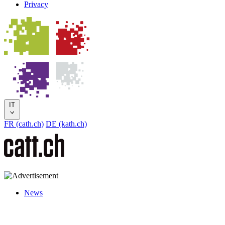
Privacy
IT
FR (cath.ch)
DE (kath.ch)
News