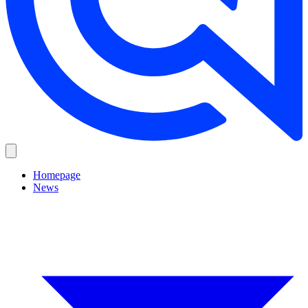
Homepage
News