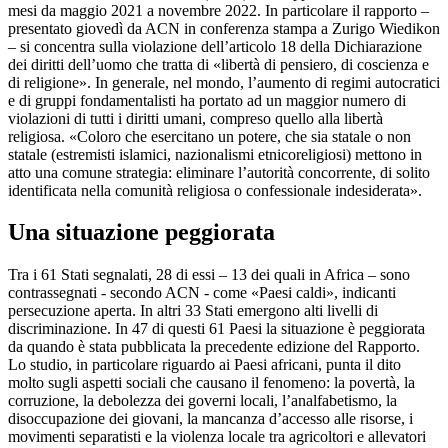
mesi da maggio 2021 a novembre 2022. In particolare il rapporto –
presentato giovedì da ACN in conferenza stampa a Zurigo Wiedikon
– si concentra sulla violazione dell’articolo 18 della Dichiarazione
dei diritti dell’uomo che tratta di «libertà di pensiero, di coscienza e
di religione». In generale, nel mondo, l’aumento di regimi autocratici
e di gruppi fondamentalisti ha portato ad un maggior numero di
violazioni di tutti i diritti umani, compreso quello alla libertà
religiosa. «Coloro che esercitano un potere, che sia statale o non
statale (estremisti islamici, nazionalismi etnicoreligiosi) mettono in
atto una comune strategia: eliminare l’autorità concorrente, di solito
identificata nella comunità religiosa o confessionale indesiderata».
Una situazione peggiorata
Tra i 61 Stati segnalati, 28 di essi – 13 dei quali in Africa – sono
contrassegnati - secondo ACN - come «Paesi caldi», indicanti
persecuzione aperta. In altri 33 Stati emergono alti livelli di
discriminazione. In 47 di questi 61 Paesi la situazione è peggiorata
da quando è stata pubblicata la precedente edizione del Rapporto.
Lo studio, in particolare riguardo ai Paesi africani, punta il dito
molto sugli aspetti sociali che causano il fenomeno: la povertà, la
corruzione, la debolezza dei governi locali, l’analfabetismo, la
disoccupazione dei giovani, la mancanza d’accesso alle risorse, i
movimenti separatisti e la violenza locale tra agricoltori e allevatori