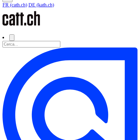
FR (cath.ch)
DE (kath.ch)