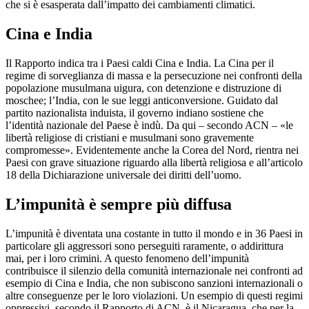
che si è esasperata dall’impatto dei cambiamenti climatici.
Cina e India
Il Rapporto indica tra i Paesi caldi Cina e India. La Cina per il
regime di sorveglianza di massa e la persecuzione nei confronti della
popolazione musulmana uigura, con detenzione e distruzione di
moschee; l’India, con le sue leggi anticonversione. Guidato dal
partito nazionalista induista, il governo indiano sostiene che
l’identità nazionale del Paese è indù. Da qui – secondo ACN – «le
libertà religiose di cristiani e musulmani sono gravemente
compromesse». Evidentemente anche la Corea del Nord, rientra nei
Paesi con grave situazione riguardo alla libertà religiosa e all’articolo
18 della Dichiarazione universale dei diritti dell’uomo.
L’impunità è sempre più diffusa
L’impunità è diventata una costante in tutto il mondo e in 36 Paesi in
particolare gli aggressori sono perseguiti raramente, o addirittura
mai, per i loro crimini. A questo fenomeno dell’impunità
contribuisce il silenzio della comunità internazionale nei confronti ad
esempio di Cina e India, che non subiscono sanzioni internazionali o
altre conseguenze per le loro violazioni. Un esempio di questi regimi
oppressivi, secondo il Rapporto di ACN, è il Nicaragua, che per la