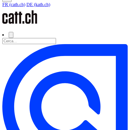
FR (cath.ch)
DE (kath.ch)