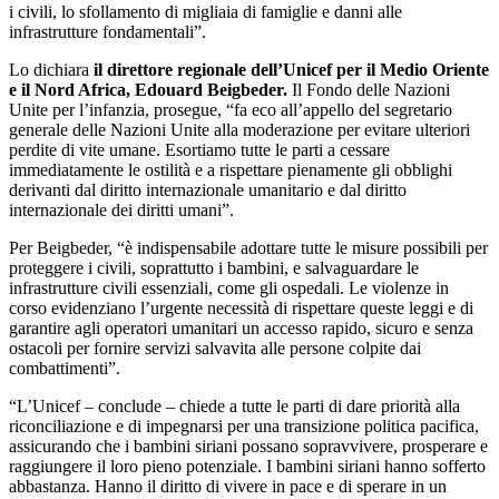
i civili, lo sfollamento di migliaia di famiglie e danni alle
infrastrutture fondamentali”.
Lo dichiara
il direttore regionale dell’Unicef per il Medio Oriente
e il Nord Africa, Edouard Beigbeder.
Il Fondo delle Nazioni
Unite per l’infanzia, prosegue, “fa eco all’appello del segretario
generale delle Nazioni Unite alla moderazione per evitare ulteriori
perdite di vite umane. Esortiamo tutte le parti a cessare
immediatamente le ostilità e a rispettare pienamente gli obblighi
derivanti dal diritto internazionale umanitario e dal diritto
internazionale dei diritti umani”.
Per Beigbeder, “è indispensabile adottare tutte le misure possibili per
proteggere i civili, soprattutto i bambini, e salvaguardare le
infrastrutture civili essenziali, come gli ospedali. Le violenze in
corso evidenziano l’urgente necessità di rispettare queste leggi e di
garantire agli operatori umanitari un accesso rapido, sicuro e senza
ostacoli per fornire servizi salvavita alle persone colpite dai
combattimenti”.
“L’Unicef – conclude – chiede a tutte le parti di dare priorità alla
riconciliazione e di impegnarsi per una transizione politica pacifica,
assicurando che i bambini siriani possano sopravvivere, prosperare e
raggiungere il loro pieno potenziale. I bambini siriani hanno sofferto
abbastanza. Hanno il diritto di vivere in pace e di sperare in un