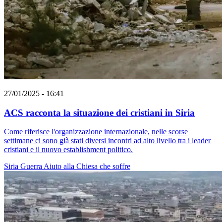
27/01/2025 - 16:41
ACS racconta la situazione dei cristiani in Siria
Come riferisce l'organizzazione internazionale, nelle scorse
settimane ci sono già stati diversi incontri ad alto livello tra i leader
cristiani e il nuovo establishment politico.
Siria
Guerra
Aiuto alla Chiesa che soffre