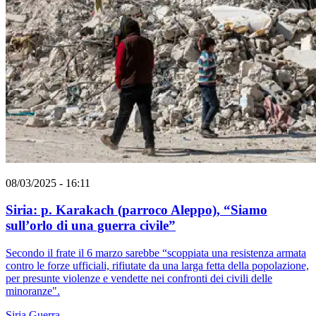
08/03/2025 - 16:11
Siria: p. Karakach (parroco Aleppo), “Siamo
sull’orlo di una guerra civile”
Secondo il frate il 6 marzo sarebbe “scoppiata una resistenza armata
contro le forze ufficiali, rifiutate da una larga fetta della popolazione,
per presunte violenze e vendette nei confronti dei civili delle
minoranze".
Siria
Guerra