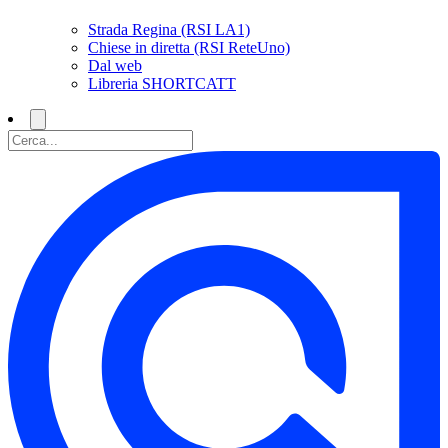
Strada Regina (RSI LA1)
Chiese in diretta (RSI ReteUno)
Dal web
Libreria SHORTCATT