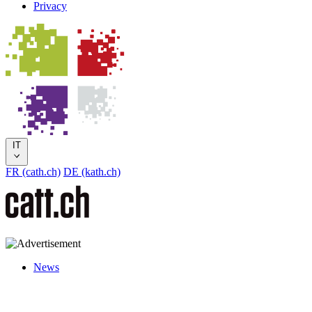
Privacy
IT
FR (cath.ch)
DE (kath.ch)
News