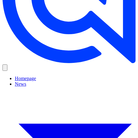
Homepage
News