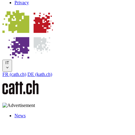
Privacy
IT
FR (cath.ch)
DE (kath.ch)
News