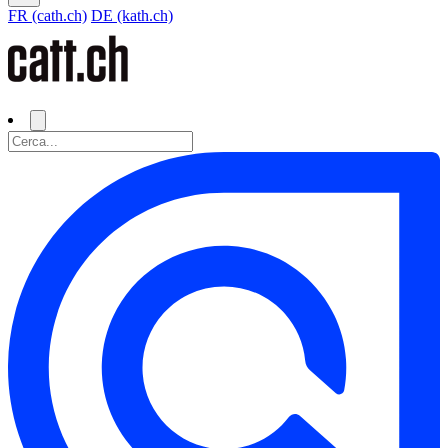
FR (cath.ch)
DE (kath.ch)