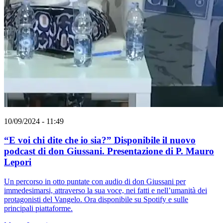
10/09/2024 - 11:49
“E voi chi dite che io sia?” Disponibile il nuovo
podcast di don Giussani. Presentazione di P. Mauro
Lepori
Un percorso in otto puntate con audio di don Giussani per
immedesimarsi, attraverso la sua voce, nei fatti e nell’umanità dei
protagonisti del Vangelo. Ora disponibile su Spotify e sulle
principali piattaforme.