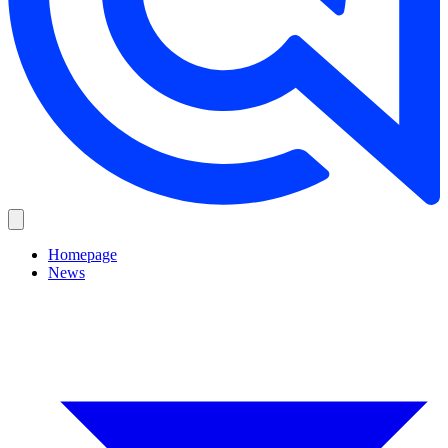
Homepage
News