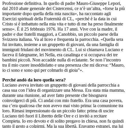
Professione definitiva. In quello di padre Mauro-Giuseppe Lepori,
dal 2010 abate generale dei Cistercensi, ce n’è un’altra, «forse la più
importante dopo quella della mia nascita», ha raccontato agli
Esercizi spirituali della Fraternità di CL, «perché è la data in cui
Cristo si è imbattuto nella mia vita e tutto di me ha preso finalmente
senso». È il 25 febbraio 1976. Ha 17 anni. Vive con la madre, il
padre e due fratelli maggiori, a Canobbio, un piccolo paese della
Svizzera italiana. Va al liceo e frequenta la parrocchia. «Quella sera
fui invitato, insieme a un gruppetto di giovani, da una famiglia di
immigrati friulani del movimento di CL. Lui si chiamava Luciano e
faceva il falegname, lei Nella, era casalinga e si occupava dei tre
bambini piccoli. Non accadde nulla di eclatante. Se non l’incontro
tra il mio cuore insoddisfatto e una presenza che mi diceva: “Mauro,
io ci sono e sono qui per colmarlo di gioia”».
Perché andò da loro quella sera?
Luciano aveva invitato un gruppetto di giovani della parrocchia a
casa sua con l’idea di organizzare una Messa. Era stata mia mamma,
durante una riunione, ad aver fatto presente che bisognava
coinvolgerci di più. Ci andai con mio fratello. Era una casa povera,
ma c’era qualcosa che non avevo mai visto prima: la comunione tra
loro. Rimasi impressionato da un piccolo fatto: prima di uscire
Luciano tirò fuori il Libretto delle Ore e ci invitò a recitare
Compieta. Io ero devoto e di solito pregavo in chiesa, non fu quindi
tanto il gesto a colpirmi. Ma la sua libertà. Eravamo estranei, ma lui