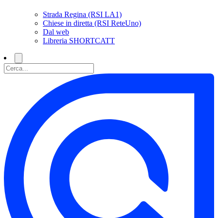
Strada Regina (RSI LA1)
Chiese in diretta (RSI ReteUno)
Dal web
Libreria SHORTCATT