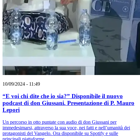
10/09/2024 - 11:49
“E voi chi dite che io sia?” Disponibile il nuovo
podcast di don Giussani. Presentazione di P. Mauro
Lepori
Un percorso in otto puntate con audio di don Giussani per
immedesimarsi, attraverso la sua voce, nei fatti e nell’umanità dei
protagonisti del Vangelo. Ora disponibile su Spotify e sulle
principali piattaforme.