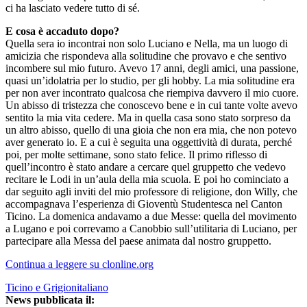
ci ha lasciato vedere tutto di sé.
E cosa è accaduto dopo?
Quella sera io incontrai non solo Luciano e Nella, ma un luogo di
amicizia che rispondeva alla solitudine che provavo e che sentivo
incombere sul mio futuro. Avevo 17 anni, degli amici, una passione,
quasi un’idolatria per lo studio, per gli hobby. La mia solitudine era
per non aver incontrato qualcosa che riempiva davvero il mio cuore.
Un abisso di tristezza che conoscevo bene e in cui tante volte avevo
sentito la mia vita cedere. Ma in quella casa sono stato sorpreso da
un altro abisso, quello di una gioia che non era mia, che non potevo
aver generato io. E a cui è seguita una oggettività di durata, perché
poi, per molte settimane, sono stato felice. Il primo riflesso di
quell’incontro è stato andare a cercare quel gruppetto che vedevo
recitare le Lodi in un’aula della mia scuola. E poi ho cominciato a
dar seguito agli inviti del mio professore di religione, don Willy, che
accompagnava l’esperienza di Gioventù Studentesca nel Canton
Ticino. La domenica andavamo a due Messe: quella del movimento
a Lugano e poi correvamo a Canobbio sull’utilitaria di Luciano, per
partecipare alla Messa del paese animata dal nostro gruppetto.
Continua a leggere su clonline.org
Ticino e Grigionitaliano
News pubblicata il: