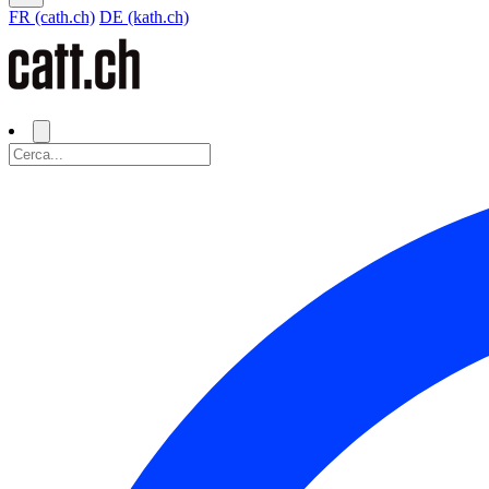
FR (cath.ch)
DE (kath.ch)