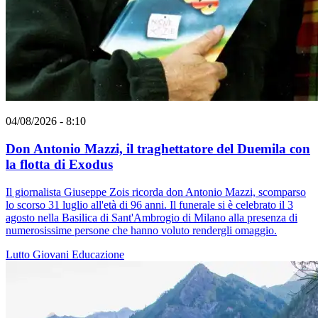
04/08/2026 - 8:10
Don Antonio Mazzi, il traghettatore del Duemila con
la flotta di Exodus
Il giornalista Giuseppe Zois ricorda don Antonio Mazzi, scomparso
lo scorso 31 luglio all'età di 96 anni. Il funerale si è celebrato il 3
agosto nella Basilica di Sant'Ambrogio di Milano alla presenza di
numerosissime persone che hanno voluto rendergli omaggio.
Lutto
Giovani
Educazione