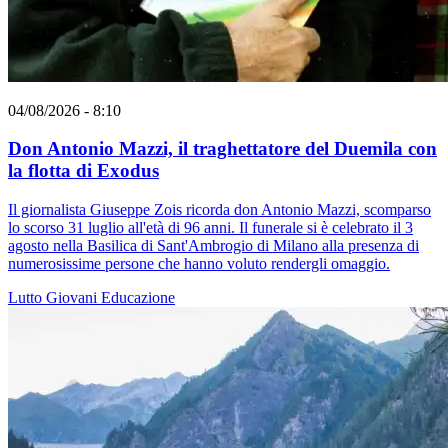
04/08/2026 - 8:10
Don Antonio Mazzi, il traghettatore del Duemila con
la flotta di Exodus
Il giornalista Giuseppe Zois ricorda don Antonio Mazzi, scomparso
lo scorso 31 luglio all'età di 96 anni. Il funerale si è celebrato il 3
agosto nella Basilica di Sant'Ambrogio di Milano alla presenza di
numerosissime persone che hanno voluto rendergli omaggio.
Lutto
Giovani
Educazione