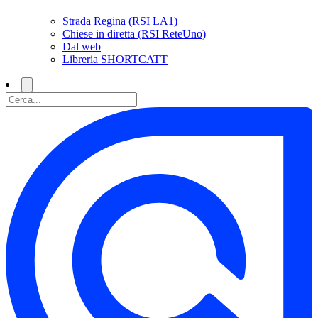
Strada Regina (RSI LA1)
Chiese in diretta (RSI ReteUno)
Dal web
Libreria SHORTCATT