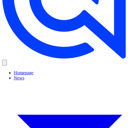
Homepage
News