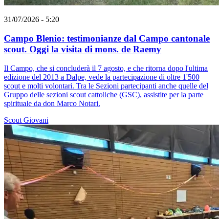
31/07/2026 - 5:20
Campo Blenio: testimonianze dal Campo cantonale
scout. Oggi la visita di mons. de Raemy
Il Campo, che si concluderà il 7 agosto, e che ritorna dopo l'ultima
edizione del 2013 a Dalpe, vede la partecipazione di oltre 1'500
scout e molti volontari. Tra le Sezioni partecipanti anche quelle del
Gruppo delle sezioni scout cattoliche (GSC), assistite per la parte
spirituale da don Marco Notari.
Scout
Giovani