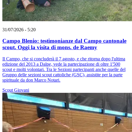
31/07/2026 - 5:20
Campo Blenio: testimonianze dal Campo cantonale
scout. Oggi la visita di mons. de Raemy
Il Campo, che si concluderà il 7 agosto, e che ritorna dopo l'ultima
edizione del 2013 a Dalpe, vede la partecipazione di oltre 1'500
scout e molti volontari. Tra le Sezioni partecipanti anche quelle del
Gruppo delle sezioni scout cattoliche (GSC), assistite per la parte
spirituale da don Marco Notari.
Scout
Giovani