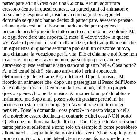
partecipare ad un Grest o ad una Colonia. Alcuni addirittura
crescono dentro in questi contesti, da partecipanti ad animatori e
forse anche responsabili, insieme ai compagni di viaggio. Mi
domando se quando hanno deciso di partecipare, avessero pensato
ad una meta così bella. Forse ne parlo anche per esperienza
personale perché pure io ho fatto questo cammino nelle colonie. Ma
se oggi devo dare una risposta, la meta, il «dove vado» in questo
«ViaVai» di persone, di volti e di amicizie, direi tranquillamente che
un’esperienza di qualche settimana può darti un orizzonte nuovo,
una chiamata, la vocazione per la vita. Dio ci chiama e noi forse non
ci accorgiamo che ci avviciniamo, passo dopo passo, anche
attraverso queste settimane tanto stancanti quanto belle. Cosa porto?
Ai miei tempi (sigh!), stavano arrivando i primi apparecchi
elettronici. Qualche Game Boy o lettore CD per la musica. Mi
ricordo un animatore che, dopo una passeggiata al Passo dell’Uomo
(che collega la Val di Blenio con la Leventina), mi ritirò proprio
questo apparecchio per la musica. Al momento un po’ di rabbia e
malumore, ma dopo anni, posso solo ringraziare perché mi ha
permesso di stare con i compagni d’avventura e non tra i miei
pensieri. Forse la domanda «cosa porto?» in questo viaggio della
vita potrebbe essere declinata al contrario e direi cosa NON porto!
Quello che mi allontana dagli altri o da Dio. Oggi le tentazioni sono
tante; penso ai telefonini e sono solo un esempio di come potrebbero
allontanarci … soprattutto dal nostro «io» vero. Allora voglio portare
proprio i miei doni, i miei talenti, le mie capacità, ma pure le mie