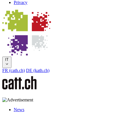
Privacy
IT
FR (cath.ch)
DE (kath.ch)
News