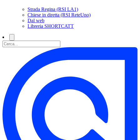
Strada Regina (RSI LA1)
Chiese in diretta (RSI ReteUno)
Dal web
Libreria SHORTCATT