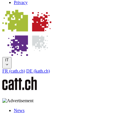
Privacy
IT
FR (cath.ch)
DE (kath.ch)
News