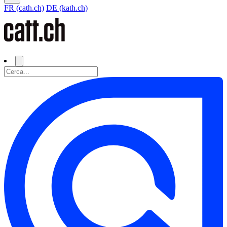
FR (cath.ch)
DE (kath.ch)