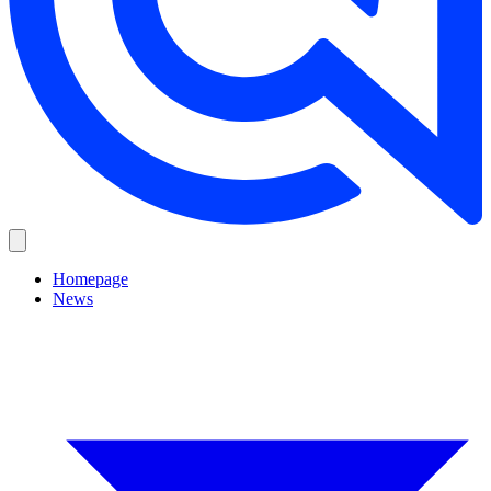
Homepage
News