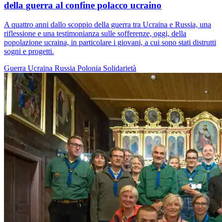
della guerra al confine polacco ucraino
A quattro anni dallo scoppio della guerra tra Ucraina e Russia, una
riflessione e una testimonianza sulle sofferenze, oggi, della
popolazione ucraina, in particolare i giovani, a cui sono stati distrutti
sogni e progetti.
Guerra
Ucraina
Russia
Polonia
Solidarietà