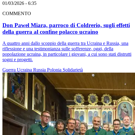
01/03/2026 - 6:35
COMMENTO
Don Pawel Miara, parroco di Coldrerio, sugli effetti
della guerra al confine polacco ucraino
A quattro anni dallo scoppio della guerra tra Ucraina e Russia, una
riflessione e una testimonianza sulle sofferenze, oggi, della
popolazione ucraina, in particolare i giovani, a cui sono stati distrutti
sogni e progetti.
Guerra
Ucraina
Russia
Polonia
Solidarietà