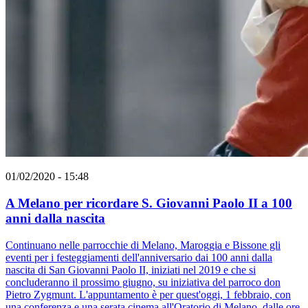
01/02/2020 - 15:48
A Melano per ricordare S. Giovanni Paolo II a 100
anni dalla nascita
Continuano nelle parrocchie di Melano, Maroggia e Bissone gli
eventi per i festeggiamenti dell'anniversario dai 100 anni dalla
nascita di San Giovanni Paolo II, iniziati nel 2019 e che si
concluderanno il prossimo giugno, su iniziativa del parroco don
Pietro Zygmunt. L'appuntamento è per quest'oggi, 1 febbraio, con
una conferenza e una serata cinema all'Oratorio di Melano, dalle ore