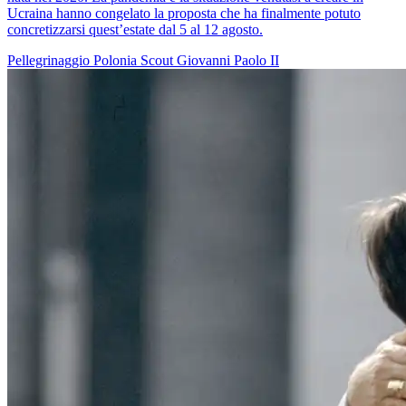
Ucraina hanno congelato la proposta che ha finalmente potuto
concretizzarsi quest’estate dal 5 al 12 agosto.
Pellegrinaggio
Polonia
Scout
Giovanni Paolo II