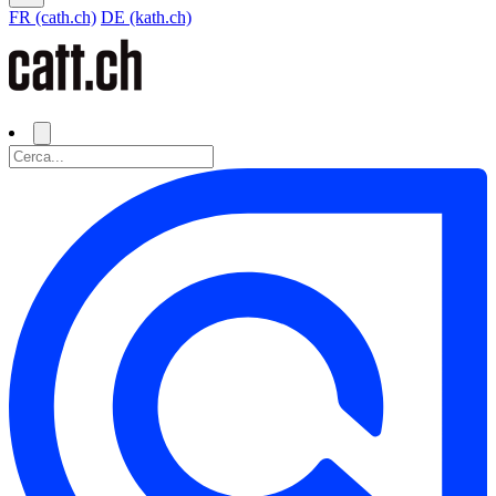
FR (cath.ch)
DE (kath.ch)