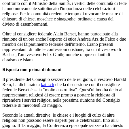
confronto con il Ministro della Sanità, i vertici delle comunità di fede
hanno nuovamente sottolineato l'importanza delle celebrazioni
religiose. Per le comunità credenti è tempo di revocare le misure di
chiusura di chiese, moschee e sinagoghe, ordinate a causa del
divieto di assembramenti.
Oltre al consigliere federale Alain Berset, hanno partecipato alla
riunione di un'ora anche l'esperto di etica Andrea Arz de Falco e due
membri del Dipartimento federale dell'interno. Erano presenti
rappresentanti di tutte le confessioni cristiane, tra cui il vescovo di
Basilea, l'arcivescovo Felix Gmür, nonché rappresentanti di
ebraismo e islam.
Risposta non prima di domani
Il presidente del Consiglio svizzero delle religioni, il vescovo Harald
Rein, ha dichiarato a
kath.ch
che la discussione con il consigliere
federale Berset è stata "molto costruttiva". Quest'ultimo ha detto ai
rappresentanti religiosi di essere pronto a portare la richiesta di
riprendere i servizi religiosi nella prossima riunione del Consiglio
federale di mercoledì 20 maggio.
Secondo le attuali direttive, le chiese e i luoghi di culto di altre
religioni non possono essere riaperti per le celebrazioni fino all'8
giugno. Il 13 maggio, la Conferenza episcopale svizzera ha chiesto