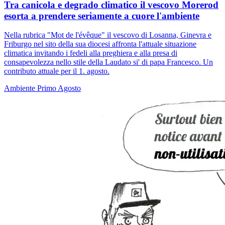
Tra canicola e degrado climatico il vescovo Morerod
esorta a prendere seriamente a cuore l'ambiente
Nella rubrica "Mot de l'évêque" il vescovo di Losanna, Ginevra e
Friburgo nel sito della sua diocesi affronta l'attuale situazione
climatica invitando i fedeli alla preghiera e alla presa di
consapevolezza nello stile della Laudato si' di papa Francesco. Un
contributo attuale per il 1. agosto.
Ambiente
Primo Agosto