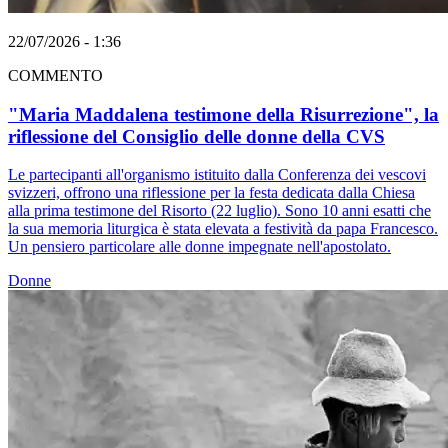
22/07/2026 - 1:36
COMMENTO
"Maria Maddalena testimone della Risurrezione", la
riflessione del Consiglio delle donne della CVS
Le partecipanti all'organismo istituito dalla Conferenza dei vescovi
svizzeri, offrono una riflessione per la festa dedicata dalla Chiesa
alla prima testimone del Risorto (22 luglio). Sono 10 anni esatti che
la sua memoria liturgica è stata elevata a festività da papa Francesco.
Un pensiero particolare alle donne impegnate nell'apostolato.
Donne