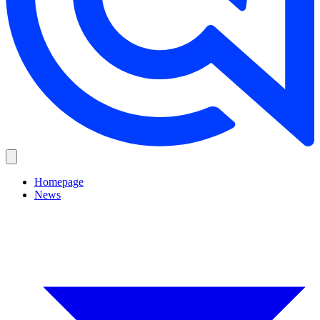
Homepage
News