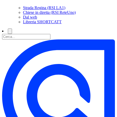
Strada Regina (RSI LA1)
Chiese in diretta (RSI ReteUno)
Dal web
Libreria SHORTCATT