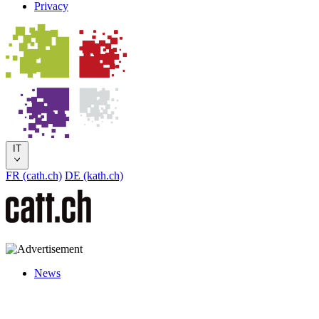
Privacy
IT
FR (cath.ch)
DE (kath.ch)
News