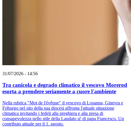
31/07/2026 - 14:56
Tra canicola e degrado climatico il vescovo Morerod
esorta a prendere seriamente a cuore l'ambiente
Nella rubrica "Mot de l'évêque" il vescovo di Losanna, Ginevra e
Friburgo nel sito della sua diocesi affronta l'attuale situazione
climatica invitando i fedeli alla preghiera e alla presa di
consapevolezza nello stile della Laudato si' di papa Francesco. Un
contributo attuale per il 1. agosto.