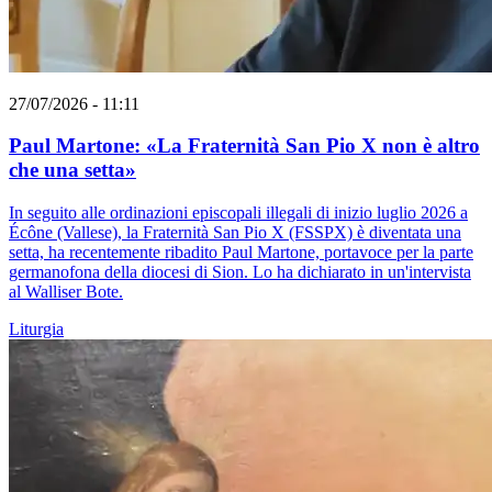
27/07/2026 - 11:11
Paul Martone: «La Fraternità San Pio X non è altro
che una setta»
In seguito alle ordinazioni episcopali illegali di inizio luglio 2026 a
Écône (Vallese), la Fraternità San Pio X (FSSPX) è diventata una
setta, ha recentemente ribadito Paul Martone, portavoce per la parte
germanofona della diocesi di Sion. Lo ha dichiarato in un'intervista
al Walliser Bote.
Liturgia