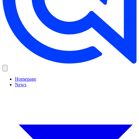
Homepage
News