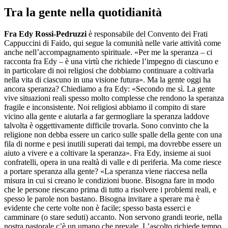
Tra la gente nella quotidianità
Fra Edy Rossi-Pedruzzi
è responsabile del Convento dei Frati
Cappuccini di Faido, qui segue la comunità nelle varie attività come
anche nell’accompagnamento spirituale. «Per me la speranza – ci
racconta fra Edy – è una virtù che richiede l’impegno di ciascuno e
in particolare di noi religiosi che dobbiamo continuare a coltivarla
nella vita di ciascuno in una visione futura». Ma la gente oggi ha
ancora speranza? Chiediamo a fra Edy: «Secondo me sì. La gente
vive situazioni reali spesso molto complesse che rendono la speranza
fragile e inconsistente. Noi religiosi abbiamo il compito di stare
vicino alla gente e aiutarla a far germogliare la speranza laddove
talvolta è oggettivamente difficile trovarla. Sono convinto che la
religione non debba essere un carico sulle spalle della gente con una
fila di norme e pesi inutili superati dai tempi, ma dovrebbe essere un
aiuto a vivere e a coltivare la speranza». Fra Edy, insieme ai suoi
confratelli, opera in una realtà di valle e di periferia. Ma come riesce
a portare speranza alla gente? «La speranza viene riaccesa nella
misura in cui si creano le condizioni buone. Bisogna fare in modo
che le persone riescano prima di tutto a risolvere i problemi reali, e
spesso le parole non bastano. Bisogna invitare a sperare ma è
evidente che certe volte non è facile; spesso basta esserci e
camminare (o stare seduti) accanto. Non servono grandi teorie, nella
nostra pastorale c’è un umano che prevale. L’ascolto richiede tempo