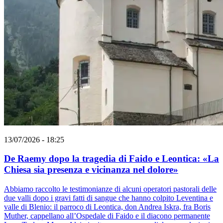
13/07/2026 - 18:25
De Raemy dopo la tragedia di Faido e Leontica: «La
Chiesa sia presenza e vicinanza nel dolore»
Abbiamo raccolto le testimonianze di alcuni operatori pastorali delle
due valli dopo i gravi fatti di sangue che hanno colpito Leventina e
valle di Blenio: il parroco di Leontica, don Andrea Iskra, fra Boris
Muther, cappellano all’Ospedale di Faido e il diacono permanente