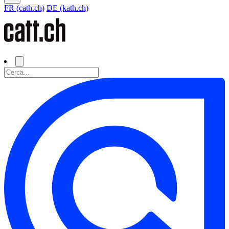
FR (cath.ch)
DE (kath.ch)