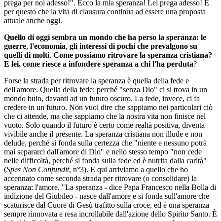
prega per noi adesso!". Ecco la mia speranza! Lei prega adesso! È
per questo che la vita di clausura continua ad essere una proposta
attuale anche oggi.
Quello di oggi sembra un mondo che ha perso la speranza: le
guerre
,
l'economia
,
gli interessi di pochi che prevalgono su
quelli di molti
.
Come possiamo ritrovare la speranza cristiana?
E lei, come riesce a infondere speranza a chi l'ha perduta
?
Forse la strada per ritrovare la speranza è quella della fede
e
dell'amore. Quella della fede: perché "senza Dio" ci si trova in un
mondo buio, davanti ad un futuro oscuro. La fede, invece, ci fa
credere in un futuro. Non vuol dire che sappiamo nei particolari ciò
che ci attende, ma che sappiamo che la nostra vita non finisce nel
vuoto. Solo quando il futuro è certo come realtà positiva, diventa
vivibile anche il presente. La speranza cristiana non illude e non
delude, perché si fonda sulla certezza che "niente e nessuno potrà
mai separarci dall'amore di Dio" e nello stesso tempo "non cede
nelle difficoltà, perché si fonda sulla fede ed è nutrita dalla carità"
(
Spes Non Confundit
, n°3). E qui arriviamo a quello che ho
accennato come seconda strada per ritrovare (o consolidare) la
speranza: l'amore. "La speranza - dice Papa Francesco nella Bolla di
indizione del Giubileo - nasce dall'amore e si fonda sull'amore che
scaturisce dal Cuore di Gesù trafitto sulla croce, ed è una speranza
sempre rinnovata e resa incrollabile dall'azione dello Spirito Santo. È