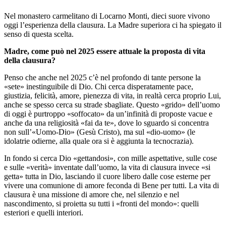
Nel monastero carmelitano di Locarno Monti, dieci suore vivono
oggi l’esperienza della clausura. La Madre superiora ci ha spiegato il
senso di questa scelta.
Madre, come può nel 2025 essere attuale la proposta di vita
della clausura?
Penso che anche nel 2025 c’è nel profondo di tante persone la
«sete» inestinguibile di Dio. Chi cerca disperatamente pace,
giustizia, felicità, amore, pienezza di vita, in realtà cerca proprio Lui,
anche se spesso cerca su strade sbagliate. Questo «grido» dell’uomo
di oggi è purtroppo «soffocato» da un’infinità di proposte vacue e
anche da una religiosità «fai da te», dove lo sguardo si concentra
non sull’«Uomo-Dio» (Gesù Cristo), ma sul «dio-uomo» (le
idolatrie odierne, alla quale ora si è aggiunta la tecnocrazia).
In fondo si cerca Dio «gettandosi», con mille aspettative, sulle cose
e sulle «verità» inventate dall’uomo, la vita di clausura invece «si
getta» tutta in Dio, lasciando il cuore libero dalle cose esterne per
vivere una comunione di amore feconda di Bene per tutti. La vita di
clausura è una missione di amore che, nel silenzio e nel
nascondimento, si proietta su tutti i «fronti del mondo»: quelli
esteriori e quelli interiori.