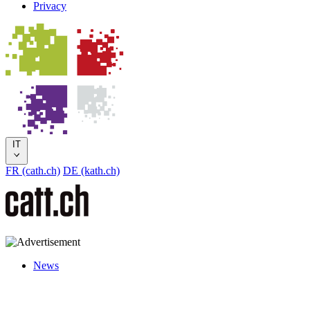
Privacy
IT
FR (cath.ch)
DE (kath.ch)
News