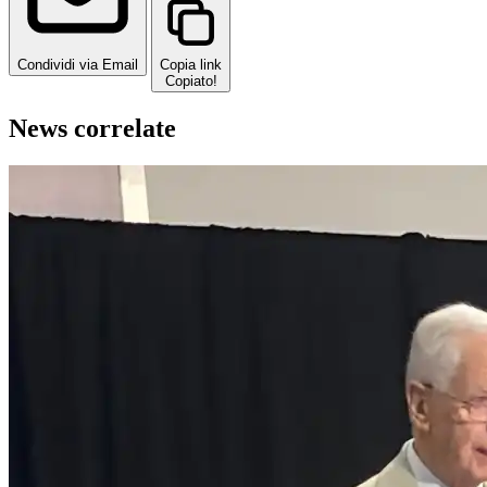
Condividi via Email
Copia link
Copiato!
News correlate