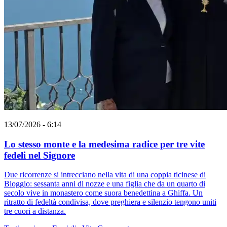
13/07/2026 - 6:14
Lo stesso monte e la medesima radice per tre vite
fedeli nel Signore
Due ricorrenze si intrecciano nella vita di una coppia ticinese di
Bioggio: sessanta anni di nozze e una figlia che da un quarto di
secolo vive in monastero come suora benedettina a Ghiffa. Un
ritratto di fedeltà condivisa, dove preghiera e silenzio tengono uniti
tre cuori a distanza.