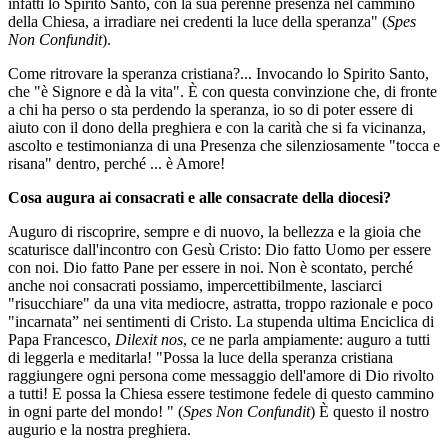
infatti lo Spirito Santo, con la sua perenne presenza nel cammino
della Chiesa, a irradiare nei credenti la luce della speranza" (
Spes
Non Confundit
).
Come ritrovare la speranza cristiana?... Invocando lo Spirito Santo,
che "è Signore e dà la vita". È con questa convinzione che, di fronte
a chi ha perso o sta perdendo la speranza, io so di poter essere di
aiuto con il dono della preghiera e con la carità che si fa vicinanza,
ascolto e testimonianza di una Presenza che silenziosamente "tocca e
risana" dentro, perché ... è Amore!
Cosa augura ai consacrati e alle consacrate della diocesi?
Auguro di riscoprire, sempre e di nuovo, la bellezza e la gioia che
scaturisce dall'incontro con Gesù Cristo: Dio fatto Uomo per essere
con noi. Dio fatto Pane per essere in noi. Non è scontato, perché
anche noi consacrati possiamo, impercettibilmente, lasciarci
"risucchiare" da una vita mediocre, astratta, troppo razionale e poco
"incarnata” nei sentimenti di Cristo. La stupenda ultima Enciclica di
Papa Francesco,
Dilexit nos
, ce ne parla ampiamente: auguro a tutti
di leggerla e meditarla! "Possa la luce della speranza cristiana
raggiungere ogni persona come messaggio dell'amore di Dio rivolto
a tutti! E possa la Chiesa essere testimone fedele di questo cammino
in ogni parte del mondo! " (
Spes Non Confundit
) È questo il nostro
augurio e la nostra preghiera.