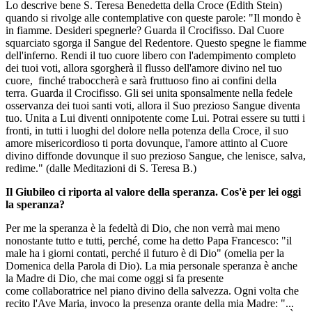
Lo descrive bene S. Teresa Benedetta della Croce (Edith Stein)
quando si rivolge alle contemplative con queste parole: "Il mondo è
in fiamme. Desideri spegnerle? Guarda il Crocifisso. Dal Cuore
squarciato sgorga il Sangue del Redentore. Questo spegne le fiamme
dell'inferno. Rendi il tuo cuore libero con l'adempimento completo
dei tuoi voti, allora sgorgherà il flusso dell'amore divino nel tuo
cuore, finché traboccherà e sarà fruttuoso fino ai confini della
terra. Guarda il Crocifisso. Gli sei unita sponsalmente nella fedele
osservanza dei tuoi santi voti, allora il Suo prezioso Sangue diventa
tuo. Unita a Lui diventi onnipotente come Lui. Potrai essere su tutti i
fronti, in tutti i luoghi del dolore nella potenza della Croce, il suo
amore misericordioso ti porta dovunque, l'amore attinto al Cuore
divino diffonde dovunque il suo prezioso Sangue, che lenisce, salva,
redime." (dalle Meditazioni di S. Teresa B.)
Il Giubileo ci riporta al valore della speranza. Cos'è per lei oggi
la speranza?
Per me la speranza è la fedeltà di Dio, che non verrà mai meno
nonostante tutto e tutti, perché, come ha detto Papa Francesco: "il
male ha i giorni contati, perché il futuro è di Dio" (omelia per la
Domenica della Parola di Dio). La mia personale speranza è anche
la Madre di Dio, che mai come oggi si fa presente
come collaboratrice nel piano divino della salvezza. Ogni volta che
recito l'Ave Maria, invoco la presenza orante della mia Madre: "...