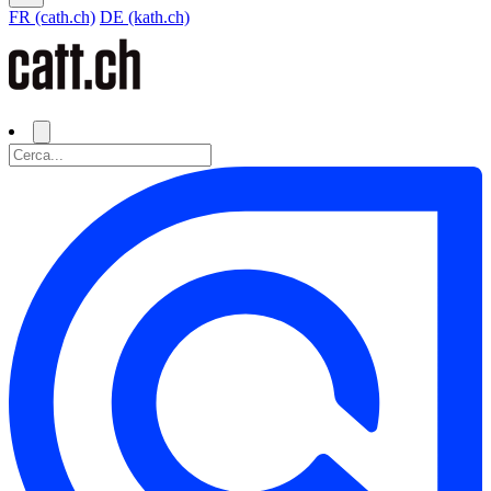
FR (cath.ch)
DE (kath.ch)