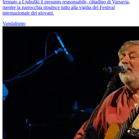
fermato a Ljubuški il presunto responsabile, cittadino di Varsavia,
mentre la parrocchia ripulisce tutto alla vigilia del Festival
internazionale dei giovani.
Vandalismo