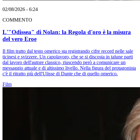
02/08/2026 - 6:24
COMMENTO
L'"Odissea" di Nolan: la Regola d'oro è la misura
del vero Eroe
Il film tratto dal testo omerico sta registrando cifre record nelle sale
ticinesi e svizzere. Un capolavoro, che se si discosta in talune parti
dal lavoro dell'autore classico, riuscendo però a comunicare un
messaggio attuale e di altissimo livello. Nella figura del protagonista
c'è il ritratto più dell'Ulisse di Dante che di quello omerico.
Film