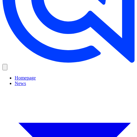
Homepage
News