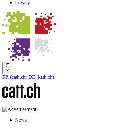
Privacy
IT
FR (cath.ch)
DE (kath.ch)
News