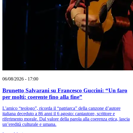
06/08/2026 - 17:00
Brunetto Salvarani su Francesco Guccini: “Un faro
per molti: coerente fino alla fine”
L'amico “teologo”, ricorda il “patriarca” della canzone d’autore
italiana deceduto a 86 anni il 6 agosto: cantautore, scrittore e
riferimento morale. Dal valore della parola alla coerenza etica, lascia
un’eredità culturale e umana.