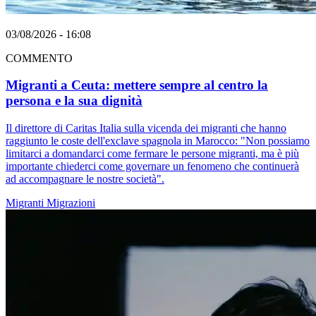
03/08/2026 - 16:08
COMMENTO
Migranti a Ceuta: mettere sempre al centro la
persona e la sua dignità
Il direttore di Caritas Italia sulla vicenda dei migranti che hanno
raggiunto le coste dell'exclave spagnola in Marocco: "Non possiamo
limitarci a domandarci come fermare le persone migranti, ma è più
importante chiederci come governare un fenomeno che continuerà
ad accompagnare le nostre società".
Migranti
Migrazioni