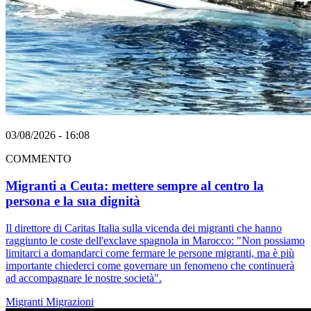
03/08/2026 - 16:08
COMMENTO
Migranti a Ceuta: mettere sempre al centro la
persona e la sua dignità
Il direttore di Caritas Italia sulla vicenda dei migranti che hanno
raggiunto le coste dell'exclave spagnola in Marocco: "Non possiamo
limitarci a domandarci come fermare le persone migranti, ma è più
importante chiederci come governare un fenomeno che continuerà
ad accompagnare le nostre società".
Migranti
Migrazioni