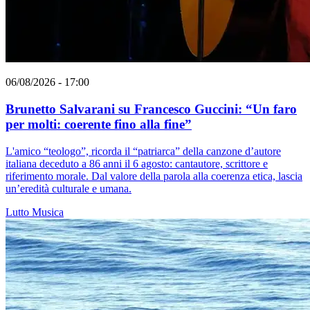
06/08/2026 - 17:00
Brunetto Salvarani su Francesco Guccini: “Un faro
per molti: coerente fino alla fine”
L'amico “teologo”, ricorda il “patriarca” della canzone d’autore
italiana deceduto a 86 anni il 6 agosto: cantautore, scrittore e
riferimento morale. Dal valore della parola alla coerenza etica, lascia
un’eredità culturale e umana.
Lutto
Musica