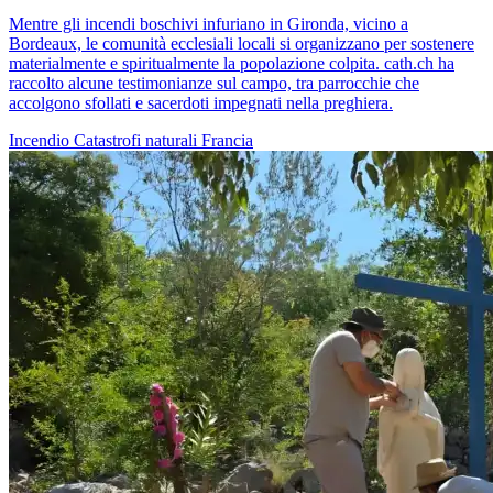
Mentre gli incendi boschivi infuriano in Gironda, vicino a
Bordeaux, le comunità ecclesiali locali si organizzano per sostenere
materialmente e spiritualmente la popolazione colpita. cath.ch ha
raccolto alcune testimonianze sul campo, tra parrocchie che
accolgono sfollati e sacerdoti impegnati nella preghiera.
Incendio
Catastrofi naturali
Francia