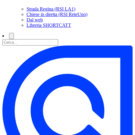
Strada Regina (RSI LA1)
Chiese in diretta (RSI ReteUno)
Dal web
Libreria SHORTCATT