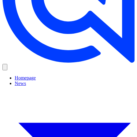
Homepage
News