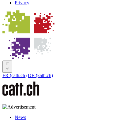
Privacy
IT
FR (cath.ch)
DE (kath.ch)
News