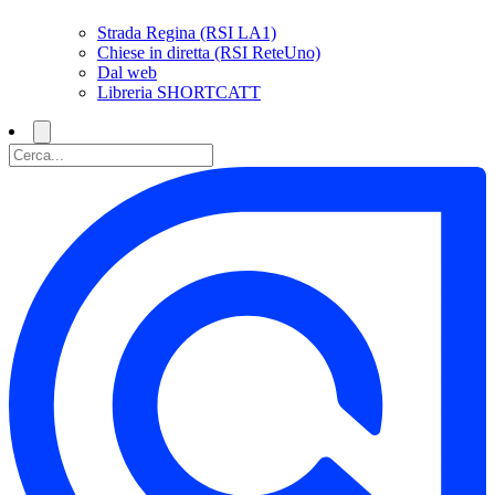
Strada Regina (RSI LA1)
Chiese in diretta (RSI ReteUno)
Dal web
Libreria SHORTCATT