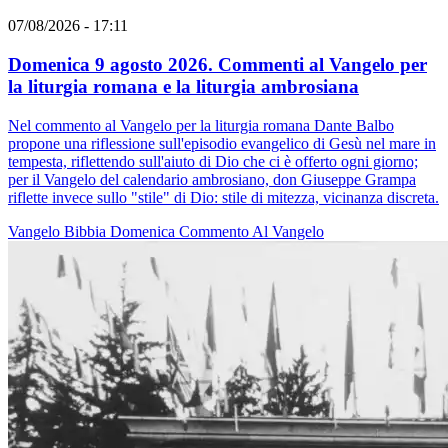
07/08/2026 - 17:11
Domenica 9 agosto 2026. Commenti al Vangelo per
la liturgia romana e la liturgia ambrosiana
Nel commento al Vangelo per la liturgia romana Dante Balbo
propone una riflessione sull'episodio evangelico di Gesù nel mare in
tempesta, riflettendo sull'aiuto di Dio che ci è offerto ogni giorno;
per il Vangelo del calendario ambrosiano, don Giuseppe Grampa
riflette invece sullo "stile" di Dio: stile di mitezza, vicinanza discreta.
Vangelo
Bibbia
Domenica
Commento Al Vangelo