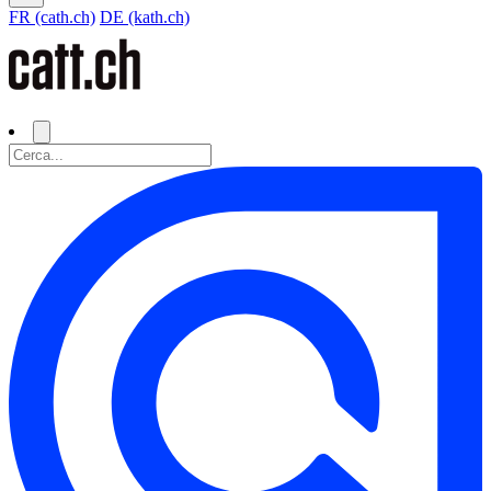
FR (cath.ch)
DE (kath.ch)