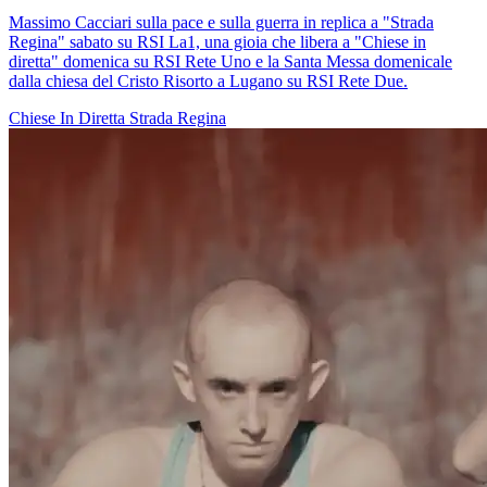
Massimo Cacciari sulla pace e sulla guerra in replica a "Strada
Regina" sabato su RSI La1, una gioia che libera a "Chiese in
diretta" domenica su RSI Rete Uno e la Santa Messa domenicale
dalla chiesa del Cristo Risorto a Lugano su RSI Rete Due.
Chiese In Diretta
Strada Regina