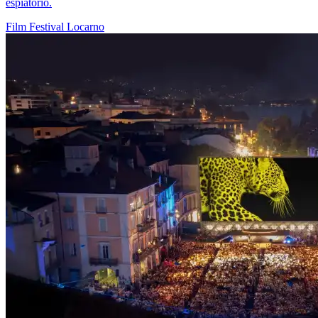
espiatorio.
Film
Festival
Locarno