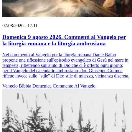
07/08/2026 - 17:11
Domenica 9 agosto 2026. Commenti al Vangelo per
la liturgia romana e la liturgia ambrosiana
Nel commento al Vangelo per la liturgia romana Dante Balbo
propone una riflessione sull'episodio evangelico di Gesù nel mare in
tempesta, riflettendo sull'aiuto di Dio che ci è offerto ogni giorno;
per il Vangelo del calendario ambrosiano, don Giuseppe Grampa
riflette invece sullo "stile" di Dio: stile di mitezza, vicinanza discreta.
Vangelo
Bibbia
Domenica
Commento Al Vangelo