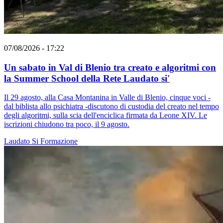
07/08/2026 - 17:22
Un sabato in Val di Blenio tra creato e algoritmi con
la Summer School della Rete Laudato si'
Il 29 agosto, alla Casa Montanina in Valle di Blenio, cinque voci -
dal biblista allo psichiatra -discutono di custodia del creato nel tempo
degli algoritmi, sulla scia dell'enciclica firmata da Leone XIV. Le
iscrizioni chiudono tra poco, il 9 agosto.
Laudato Si
Formazione