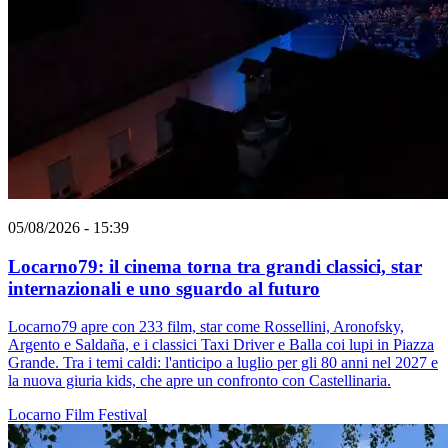
05/08/2026 - 15:39
Locarno79: il cinema torna tra grandi classici, star
internazionali e uno sguardo al futuro
Locarno79 apre con 233 film, star come Rossellini, Aronofsky,
Argento e Saldaña, e i classici Taxi Driver e Balla coi lupi in Piazza
Grande. Tra i temi caldi: l'anticipo a luglio per gli 80 anni nel 2027 e
la nuova giuria kids, che apre un confronto con Castellinaria.
Locarno
Film
Festival