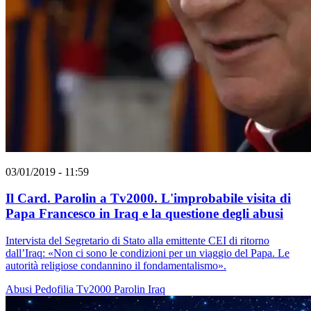
03/01/2019 - 11:59
Il Card. Parolin a Tv2000. L'improbabile visita di
Papa Francesco in Iraq e la questione degli abusi
Intervista del Segretario di Stato alla emittente CEI di ritorno
dall’Iraq: «Non ci sono le condizioni per un viaggio del Papa. Le
autorità religiose condannino il fondamentalismo».
Abusi
Pedofilia
Tv2000
Parolin
Iraq