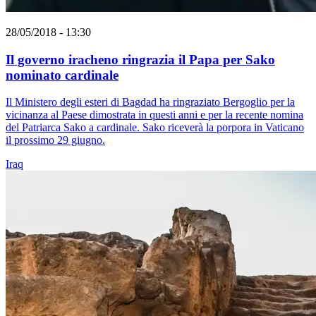
28/05/2018 - 13:30
Il governo iracheno ringrazia il Papa per Sako
nominato cardinale
Il Ministero degli esteri di Bagdad ha ringraziato Bergoglio per la
vicinanza al Paese dimostrata in questi anni e per la recente nomina
del Patriarca Sako a cardinale. Sako riceverà la porpora in Vaticano
il prossimo 29 giugno.
Iraq