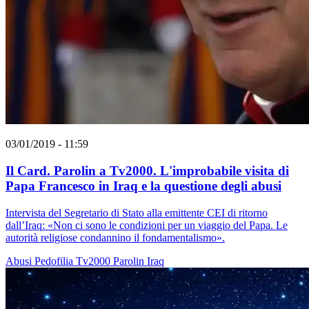
03/01/2019 - 11:59
Il Card. Parolin a Tv2000. L'improbabile visita di
Papa Francesco in Iraq e la questione degli abusi
Intervista del Segretario di Stato alla emittente CEI di ritorno
dall’Iraq: «Non ci sono le condizioni per un viaggio del Papa. Le
autorità religiose condannino il fondamentalismo».
Abusi
Pedofilia
Tv2000
Parolin
Iraq