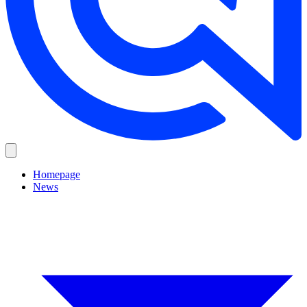
Homepage
News