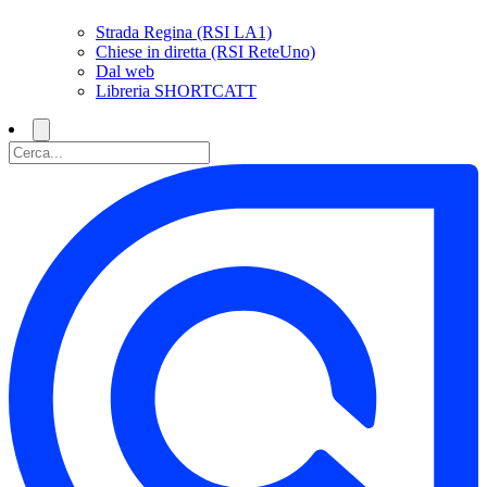
Strada Regina (RSI LA1)
Chiese in diretta (RSI ReteUno)
Dal web
Libreria SHORTCATT