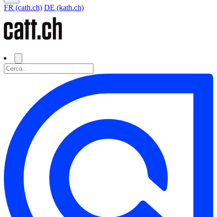
FR (cath.ch)
DE (kath.ch)