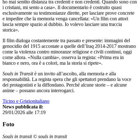
ho mai sentito distanza tra credenti e non credenti. Quando sono con
i cristiani, mi sento a casa». Il documentario è costruito quasi
esclusivamente su testimonianze dirette, per lasciare prove concrete
e impedire che la memoria venga cancellata: «Un film con attori
lascia sempre spazio al dubbio. Io volevo lasciare una traccia
storica».
Il film dialoga costantemente tra passato e presente: immagini del
genocidio del 1915 accostate a quelle dell’Iraq 2014-2017 mostrano
come la violenza contro minoranze religiose e civili continui, oggi
come allora. «Nulla cambia», osserva la regista: «Prima era in
bianco e nero, ora è a colori, ma la storia si ripete».
Souls in Transit
è un invito all’ascolto, alla memoria e alla
responsabilità. La regista spera che gli spettatori prendano la voce
dei protagonisti e la diffondano. Perché alcune storie – e alcune
anime – possano ancora interrogarci.
Ticino e Grigionitaliano
News pubblicata il:
29/01/2026 alle 17:19
Foto
Souls in transit © souls in transit