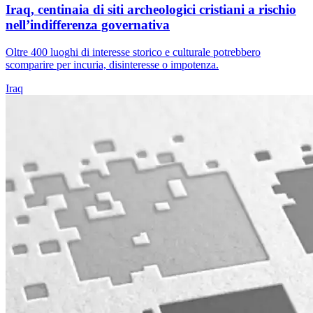
Iraq, centinaia di siti archeologici cristiani a rischio
nell’indifferenza governativa
Oltre 400 luoghi di interesse storico e culturale potrebbero
scomparire per incuria, disinteresse o impotenza.
Iraq