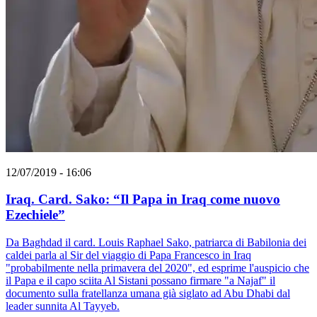
12/07/2019 - 16:06
Iraq. Card. Sako: “Il Papa in Iraq come nuovo
Ezechiele”
Da Baghdad il card. Louis Raphael Sako, patriarca di Babilonia dei
caldei parla al Sir del viaggio di Papa Francesco in Iraq
"probabilmente nella primavera del 2020", ed esprime l'auspicio che
il Papa e il capo sciita Al Sistani possano firmare "a Najaf" il
documento sulla fratellanza umana già siglato ad Abu Dhabi dal
leader sunnita Al Tayyeb.