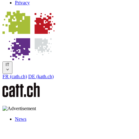
Privacy
IT
FR (cath.ch)
DE (kath.ch)
News