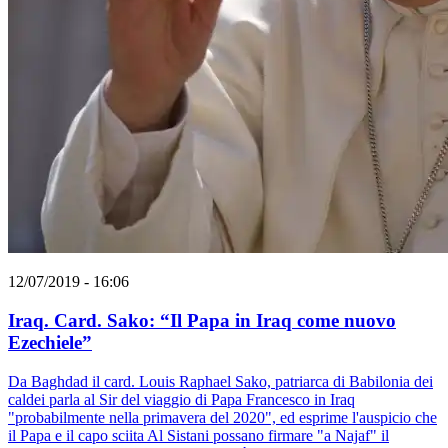
12/07/2019 - 16:06
Iraq. Card. Sako: “Il Papa in Iraq come nuovo
Ezechiele”
Da Baghdad il card. Louis Raphael Sako, patriarca di Babilonia dei
caldei parla al Sir del viaggio di Papa Francesco in Iraq
"probabilmente nella primavera del 2020", ed esprime l'auspicio che
il Papa e il capo sciita Al Sistani possano firmare "a Najaf" il