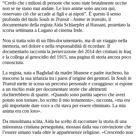
“Credo che i milioni di persone che sono state brutalmente uccise
non se ne siano mai andate. Le loro anime sono ancora qui,
osservano ciò che accade ai figli e ai nipoti”. È questo il senso
profondo del titolo
Souls in Transit - Anime in transito
, il
documentario della regista Aida Schlaepfer al Hassani, proiettato la
scorsa settimana a Lugano al cinema Iride.
Non si tratta solo di un film-documentario, ma di un viaggio nella
memoria, nel dolore e nella responsabilità di ricordare. Il
documentario racconta la persecuzione del 2014 dei cristiani in Iraq
e la collega al genocidio del 1915, una pagina di storia ancora poco
conosciuta.
La regista, nata a Baghdad da madre libanese e padre iracheno, ha
trascorso la sua infanzia tra i paesi d’origine dei genitori. In
Souls in
Transit
mette in scena un percorso personale e coraggioso: si espone
a un rischio reale per documentare storie che altrimenti
rischierebbero di sparire. «Quando sono partita sapevo che avrei
potuto non tornare, ho scritto il mio testamento», racconta, «ma era
più importante dare voce a chi stava per essere eliminato. La mia
anima era con loro».
Da musulmana sciita, Aida ha scelto di raccontare la storia di una
minoranza cristiana perseguitata, mossasi dalla sua convinzione che
l’essere umano vada oltre le appartenenze religiose. «Crescendo non