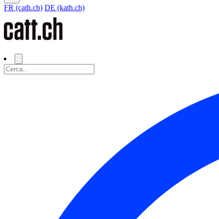
FR (cath.ch)
DE (kath.ch)