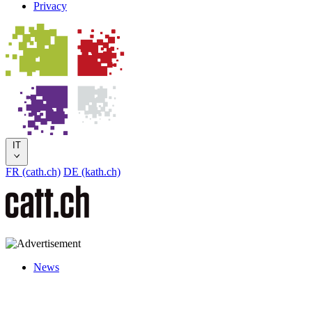
Privacy
IT
FR (cath.ch)
DE (kath.ch)
News