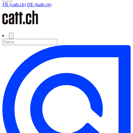
FR (cath.ch)
DE (kath.ch)