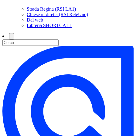
Strada Regina (RSI LA1)
Chiese in diretta (RSI ReteUno)
Dal web
Libreria SHORTCATT