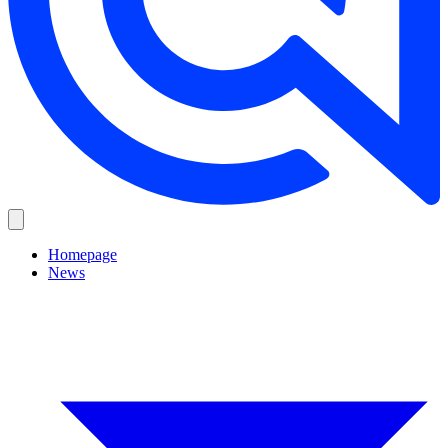
Homepage
News