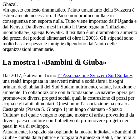
Ghazal.
«In questo contesto drammatico, l’aiuto umanitario della Svizzera è
estremamente necessario: il Paese non produce nulla e in
conseguenza non esporta nulla. Tutto viene importato dall’Uganda e
dal Kenya. Da diversi mesi in tutto il Paese regna un’inflazione
incontrollata», spiega Kowalik. Il risultato è un drammatico aumento
dei prezzi dei prodotti alimentari di oltre il 200%. Gli stipendi sono
molto bassi e spesso le famiglie dipendono dall’aiuto delle
organizzazioni umanitarie.
La mostra i «Bambini di Giuba»
Dal 2017, è attiva in Ticino
l’"Associazione Svizzera Sud Sudan»
,
una realtà impegnata in interventi mirati a soddisfare i bisogni
primari degli abitanti del Sud Sudan: nutrimento, salute, istruzione e
ambiente. In collaborazione con la fondazione «Anavim» opera per
promuovere diversi progetti sociali quali la costruzione di pozzi per
acqua e gli aiuti alimentari. Quest’anno l’associazione ha creato a
Castagnola (Piazza S. Giorgio 1) un luogo chiamato «Spazio
Cultura» nel quale vengono ospitate mostre di artisti provenienti da
diversi paesi e culture con l’obiettivo di promuovere progetti nei
paesi in via di sviluppo.
Attualmente, lo spazio sta ospitando la mostra intitolata «Bambini di
Giuba» curata dalla pittrice e fotografa Agnieszka Balut, che mira a