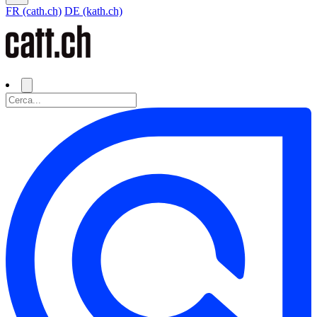
FR (cath.ch)
DE (kath.ch)