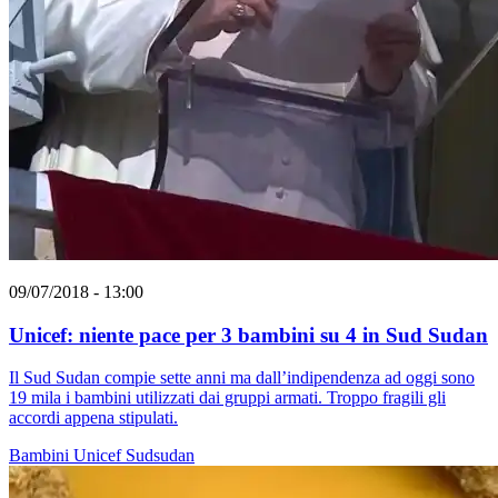
09/07/2018 - 13:00
Unicef: niente pace per 3 bambini su 4 in Sud Sudan
Il Sud Sudan compie sette anni ma dall’indipendenza ad oggi sono
19 mila i bambini utilizzati dai gruppi armati. Troppo fragili gli
accordi appena stipulati.
Bambini
Unicef
Sudsudan