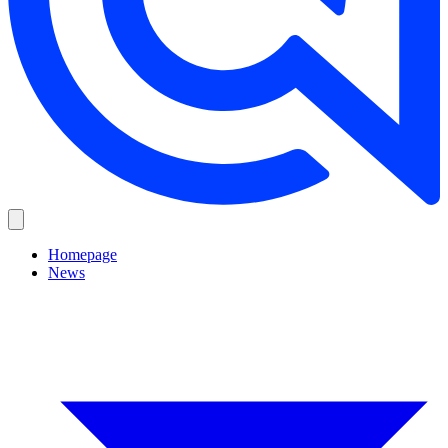
Homepage
News