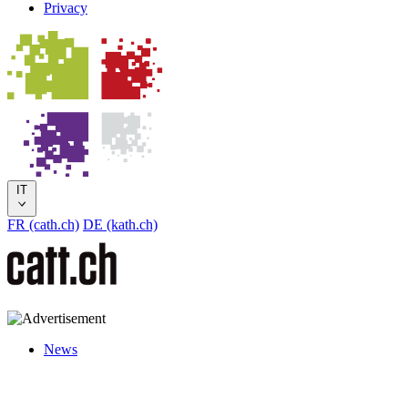
Privacy
IT
FR (cath.ch)
DE (kath.ch)
News