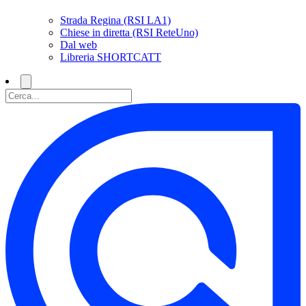
Strada Regina (RSI LA1)
Chiese in diretta (RSI ReteUno)
Dal web
Libreria SHORTCATT