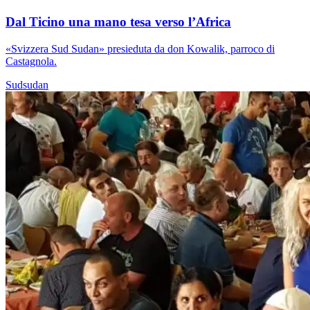
Dal Ticino una mano tesa verso l’Africa
«Svizzera Sud Sudan» presieduta da don Kowalik, parroco di
Castagnola.
Sudsudan