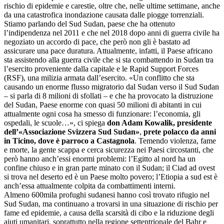
rischio di epidemie e carestie, oltre che, nelle ultime settimane, anche
da una catastrofica inondazione causata dalle piogge torrenziali.
Stiamo parlando del Sud Sudan, paese che ha ottenuto
l’indipendenza nel 2011 e che nel 2018 dopo anni di guerra civile ha
negoziato un accordo di pace, che però non gli è bastato ad
assicurare una pace duratura. Attualmente, infatti, il Paese africano
sta assistendo alla guerra civile che si sta combattendo in Sudan tra
l’esercito proveniente dalla capitale e le Rapid Support Forces
(RSF), una milizia armata dall’esercito. «Un conflitto che sta
causando un enorme flusso migratorio dal Sudan verso il Sud Sudan
– si parla di 8 milioni di sfollati – e che ha provocato la distruzione
del Sudan, Paese enorme con quasi 50 milioni di abitanti in cui
attualmente ogni cosa ha smesso di funzionare: l’economia, gli
ospedali, le scuole…», ci spiega
don Adam Kowalik, presidente
dell’«Associazione Svizzera Sud Sudan»
,
prete polacco da anni
in Ticino, dove è parroco a Castagnola
. Temendo violenza, fame
e morte, la gente scappa e cerca sicurezza nei Paesi circostanti, che
però hanno anch’essi enormi problemi: l’Egitto al nord ha un
confine chiuso e in gran parte minato con il Sudan; il Ciad ad ovest
si trova nel deserto ed è un Paese molto povero; l’Etiopia a sud est è
anch’essa attualmente colpita da combattimenti interni.
Almeno 600mila profughi sudanesi hanno così trovato rifugio nel
Sud Sudan, ma continuano a trovarsi in una situazione di rischio per
fame ed epidemie, a causa della scarsità di cibo e la riduzione degli
aiuti umanitari, soprattutto nella regione settentrionale del Bahr e