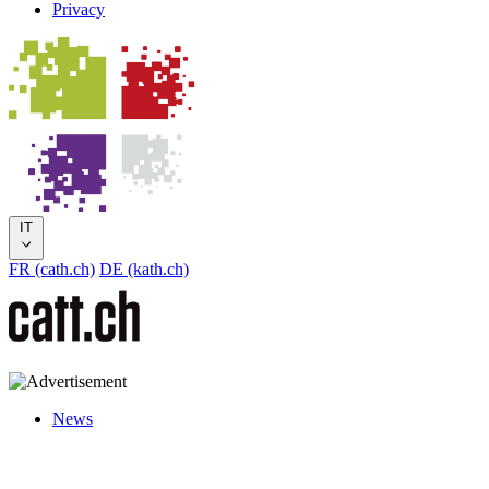
Privacy
IT
FR (cath.ch)
DE (kath.ch)
News