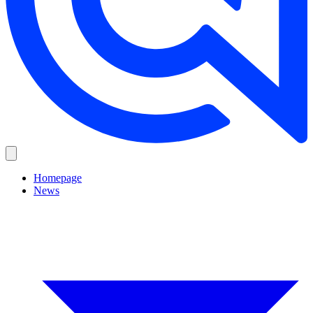
Homepage
News