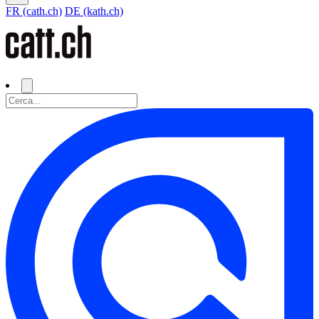
FR (cath.ch)
DE (kath.ch)