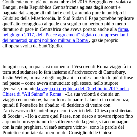
Continente nero: già nel novembre del 2015 Bergoglio era volato a
Bangui, nella Repubblica Centrafricana agitata dagli scontri e
bagnata dal sangue di militari e civili, aprendo pure in anticipo il
Giubileo della Misericordia. In Sud Sudan il Papa potrebbe replicare
quell’atto coraggioso al quale era seguito un periodo più o meno
duraturo di pace in Centrafrica che aveva portato anche alla
firma,
nel giugno 2017, del “Peace agreement” siglato da rappresentanti
dei numerosi gruppi politico-militari a Roma
, grazie proprio
all’opera svolta da Sant’Egidio.
In ogni caso, in qualsiasi momento il Vescovo di Roma viaggerà in
terra sud sudanese lo farà insieme all’arcivescovo di Canterbury,
Justin Welby, primate degli anglicani – confessione tra le più diffuse
nel paese – come aveva annunciato egli stesso, nello stupore
generale, durante
la veglia di preghiera del 26 febbraio 2017 nella
Chiesa di “All Saints” a Roma
. «La sua volontà è che sia un
viaggio ecumenico», ha confermato padre Latansio in conferenza;
quindi il Pontefice ha ribadito «il desiderio di venire con
l’arcivescovo di Canterbury e con i vertici della Chiesa presbiteriana
di Scozia». «Ho a cuore quel Paese, non riesco a trovare riposo fino
a quando proseguiranno le sofferenze della gente, vi accompagno
con la mia preghiera, vi sarò sempre vicino», sono le parole del
Pontefice riportate dai membri del Consiglio delle Chiese.