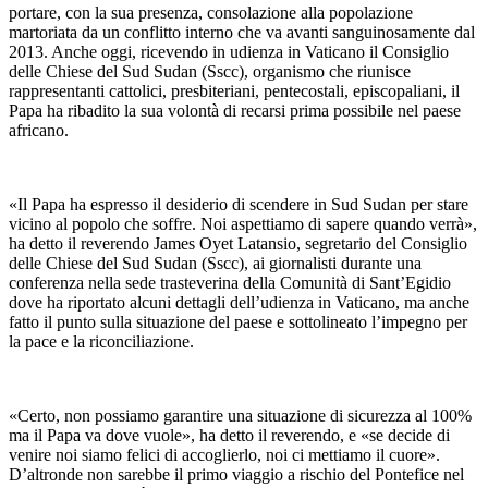
portare, con la sua presenza, consolazione alla popolazione
martoriata da un conflitto interno che va avanti sanguinosamente dal
2013. Anche oggi, ricevendo in udienza in Vaticano il Consiglio
delle Chiese del Sud Sudan (Sscc), organismo che riunisce
rappresentanti cattolici, presbiteriani, pentecostali, episcopaliani, il
Papa ha ribadito la sua volontà di recarsi prima possibile nel paese
africano.
«Il Papa ha espresso il desiderio di scendere in Sud Sudan per stare
vicino al popolo che soffre. Noi aspettiamo di sapere quando verrà»,
ha detto il reverendo James Oyet Latansio, segretario del Consiglio
delle Chiese del Sud Sudan (Sscc), ai giornalisti durante una
conferenza nella sede trasteverina della Comunità di Sant’Egidio
dove ha riportato alcuni dettagli dell’udienza in Vaticano, ma anche
fatto il punto sulla situazione del paese e sottolineato l’impegno per
la pace e la riconciliazione.
«Certo, non possiamo garantire una situazione di sicurezza al 100%
ma il Papa va dove vuole», ha detto il reverendo, e «se decide di
venire noi siamo felici di accoglierlo, noi ci mettiamo il cuore».
D’altronde non sarebbe il primo viaggio a rischio del Pontefice nel