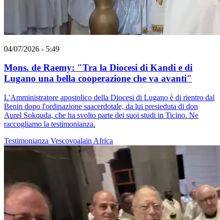
04/07/2026 - 5:49
Mons. de Raemy: "Tra la Diocesi di Kandi e di
Lugano una bella cooperazione che va avanti"
L'Amministratore apostolico della Diocesi di Lugano è di rientro dal
Benin dopo l'ordinazione saacerdotale, da lui presieduta di don
Aurel Sokouda, che ha svolto parte dei suoi studi in Ticino. Ne
raccogliamo la testimonianza.
Testimonianza
Vescovoalain
Africa