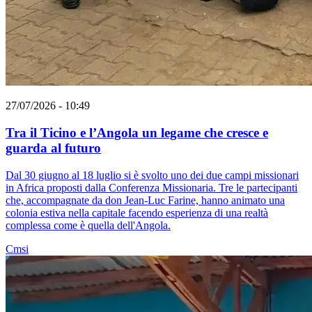
27/07/2026 - 10:49
Tra il Ticino e l’Angola un legame che cresce e
guarda al futuro
Dal 30 giugno al 18 luglio si è svolto uno dei due campi missionari
in Africa proposti dalla Conferenza Missionaria. Tre le partecipanti
che, accompagnate da don Jean-Luc Farine, hanno animato una
colonia estiva nella capitale facendo esperienza di una realtà
complessa come è quella dell'Angola.
Cmsi