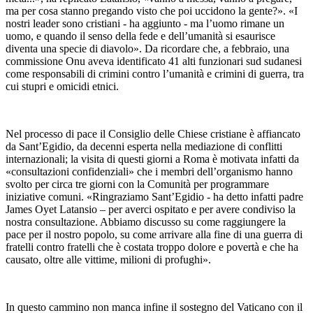
ma per cosa stanno pregando visto che poi uccidono la gente?». «I
nostri leader sono cristiani - ha aggiunto - ma l’uomo rimane un
uomo, e quando il senso della fede e dell’umanità si esaurisce
diventa una specie di diavolo». Da ricordare che, a febbraio, una
commissione Onu aveva identificato 41 alti funzionari sud sudanesi
come responsabili di crimini contro l’umanità e crimini di guerra, tra
cui stupri e omicidi etnici.
Nel processo di pace il Consiglio delle Chiese cristiane è affiancato
da Sant’Egidio, da decenni esperta nella mediazione di conflitti
internazionali; la visita di questi giorni a Roma è motivata infatti da
«consultazioni confidenziali» che i membri dell’organismo hanno
svolto per circa tre giorni con la Comunità per programmare
iniziative comuni. «Ringraziamo Sant’Egidio - ha detto infatti padre
James Oyet Latansio – per averci ospitato e per avere condiviso la
nostra consultazione. Abbiamo discusso su come raggiungere la
pace per il nostro popolo, su come arrivare alla fine di una guerra di
fratelli contro fratelli che è costata troppo dolore e povertà e che ha
causato, oltre alle vittime, milioni di profughi».
In questo cammino non manca infine il sostegno del Vaticano con il