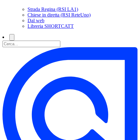
Strada Regina (RSI LA1)
Chiese in diretta (RSI ReteUno)
Dal web
Libreria SHORTCATT