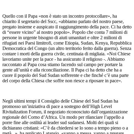
Quello con il Papa «non è stato un incontro protocollare», ha
chiarito il segretario del Sscc, «abbiamo parlato del nostro paese,
pregato insieme e auspicato il raggiungimento della pace. Ci ha detto
di “essere vicino” al nostro popolo». Popolo che conta 7 milioni di
persone in urgente bisogno di aiuti umanitari e oltre 2 milioni di
rifugiati nei Paesi limitrofi, come Etiopia, Sudan, Kenya, Repubblica
Democratica del Congo (un altro territorio ferito dalla guerra). Senza
contare i morti della guerra civile, centinaia di migliaia. «Noi Chiese
lavoriamo unite per la pace - ha assicurato il religioso -. Abbiamo
raccontato al Papa cosa stiamo facendo sul campo per portare la
gente all’unità e alla riconciliazione. Il Papa ci ha detto che ha a
cuore il popolo del Sud Sudan sofferente e che finché c’è una parte
del corpo della Chiesa che soffre non riesce a riposare in pace».
Negli ultimi tempi il Consiglio delle Chiese del Sud Sudan ha
promosso un’iniziativa di pace a sostegno dell’High Level
Rivitalization Forum, il negoziato riconosciuto dall’organizzazione
regionale del Corno d’Africa. Un modo per rilanciare l’appello a
porre fine alle ostilità ai leader sud sudanesi. Molti dei quali si
dichiarano cristiani: «C’è da chiedersi se lo sono a tempo pieno o a
metà...», ha replicato Latansio, «vanno a messa, vanno a pregare,