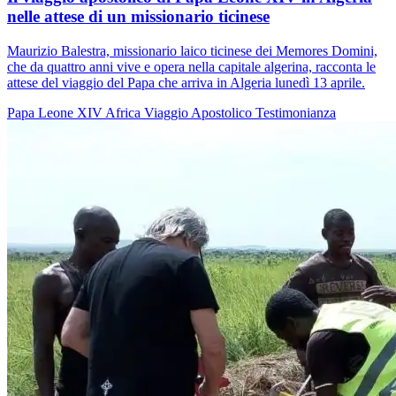
nelle attese di un missionario ticinese
Maurizio Balestra, missionario laico ticinese dei Memores Domini,
che da quattro anni vive e opera nella capitale algerina, racconta le
attese del viaggio del Papa che arriva in Algeria lunedì 13 aprile.
Papa Leone XIV
Africa
Viaggio Apostolico
Testimonianza