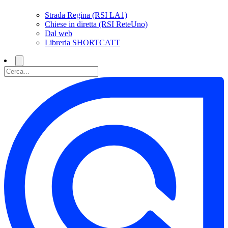
Strada Regina (RSI LA1)
Chiese in diretta (RSI ReteUno)
Dal web
Libreria SHORTCATT