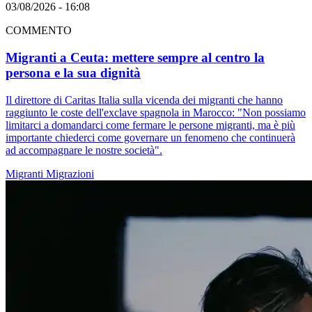
03/08/2026 - 16:08
COMMENTO
Migranti a Ceuta: mettere sempre al centro la
persona e la sua dignità
Il direttore di Caritas Italia sulla vicenda dei migranti che hanno
raggiunto le coste dell'exclave spagnola in Marocco: "Non possiamo
limitarci a domandarci come fermare le persone migranti, ma è più
importante chiederci come governare un fenomeno che continuerà
ad accompagnare le nostre società".
Migranti
Migrazioni