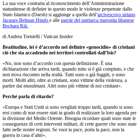
La sua voce contraria al riconoscimento dell’Amministrazione
statunitense di definire in questo modo le violenze perpetrate dallo
Stato Islamico (Daesh) si aggiunge a quella dell’
arcivescovo siriano
Jacques Behnan Hindo
e alle
parole del patriarca maronita libanese
Bechara Räi.
di Andrea Tornielli / Vatican Insider
Beatitudine, lei è d’accordo nel definire «genocidio» di cristiani
ciò che sta accadendo nei territori controllati dall’Isis?
«No, non sono d’accordo con questa definizione. È una
dichiarazione che arriva tardi, quando tutto si è già compiuto, e che
non trova riscontro nella realtà. Tutti sono o già fuggiti, o sono
morti. Molti altri, oltre ai cristiani, sono vittime della violenza, a
partire dai musulmani. Altri sono più vittime di noi cristiani».
Perché parla di ritardo?
«Europa e Stati Uniti si sono svegliati troppo tardi, quando si sono
resi conto di non essere stati in grado di realizzare la loro agenda per
la divisione del Medio Oriente. Bisogna ricordare quali sono state le
conseguenze di certi interventi militari, di certe guerre che sono state
fatte nelle nostre regioni. Se vuoi la pace, porta la pace, non la
guerra in casa d’altri».