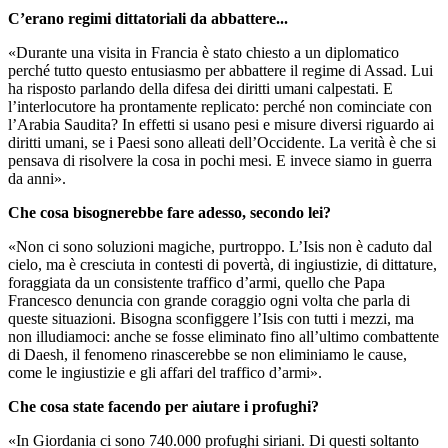
C’erano regimi dittatoriali da abbattere...
«Durante una visita in Francia è stato chiesto a un diplomatico
perché tutto questo entusiasmo per abbattere il regime di Assad. Lui
ha risposto parlando della difesa dei diritti umani calpestati. E
l’interlocutore ha prontamente replicato: perché non cominciate con
l’Arabia Saudita? In effetti si usano pesi e misure diversi riguardo ai
diritti umani, se i Paesi sono alleati dell’Occidente. La verità è che si
pensava di risolvere la cosa in pochi mesi. E invece siamo in guerra
da anni».
Che cosa bisognerebbe fare adesso, secondo lei?
«Non ci sono soluzioni magiche, purtroppo. L’Isis non è caduto dal
cielo, ma è cresciuta in contesti di povertà, di ingiustizie, di dittature,
foraggiata da un consistente traffico d’armi, quello che Papa
Francesco denuncia con grande coraggio ogni volta che parla di
queste situazioni. Bisogna sconfiggere l’Isis con tutti i mezzi, ma
non illudiamoci: anche se fosse eliminato fino all’ultimo combattente
di Daesh, il fenomeno rinascerebbe se non eliminiamo le cause,
come le ingiustizie e gli affari del traffico d’armi».
Che cosa state facendo per aiutare i profughi?
«In Giordania ci sono 740.000 profughi siriani. Di questi soltanto