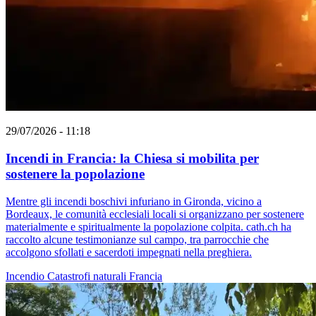
29/07/2026 - 11:18
Incendi in Francia: la Chiesa si mobilita per
sostenere la popolazione
Mentre gli incendi boschivi infuriano in Gironda, vicino a
Bordeaux, le comunità ecclesiali locali si organizzano per sostenere
materialmente e spiritualmente la popolazione colpita. cath.ch ha
raccolto alcune testimonianze sul campo, tra parrocchie che
accolgono sfollati e sacerdoti impegnati nella preghiera.
Incendio
Catastrofi naturali
Francia