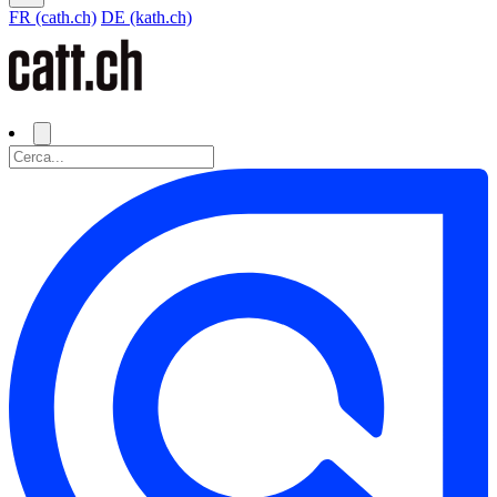
FR (cath.ch)
DE (kath.ch)