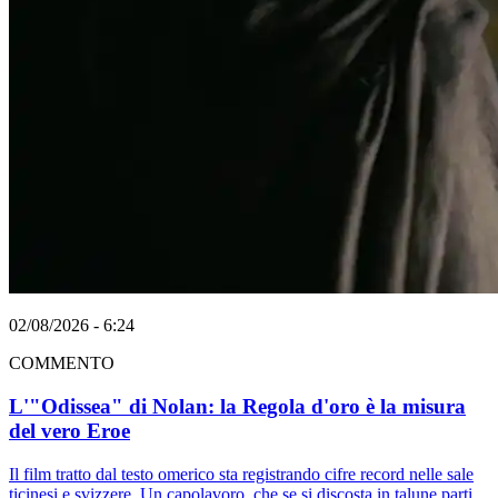
02/08/2026 - 6:24
COMMENTO
L'"Odissea" di Nolan: la Regola d'oro è la misura
del vero Eroe
Il film tratto dal testo omerico sta registrando cifre record nelle sale
ticinesi e svizzere. Un capolavoro, che se si discosta in talune parti