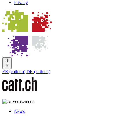
Privacy
IT
FR (cath.ch)
DE (kath.ch)
News