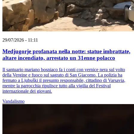
29/07/2026 - 11:11
Medjugorje profanata nella notte: statue imbrattate,
altare incendiato, arrestato un 31enne polacco
Il santuario mariano bosniaco fa i conti con vernice nera sul volto
della Vergine e fuoco sul sagrato di San Giacomo. La polizia ha
fermato a Ljubuški il presunto responsabile, cittadino di Varsavia,
mentre la parrocchia ripulisce tutto alla vigilia del Festival
internazionale dei giovani.
Vandalismo