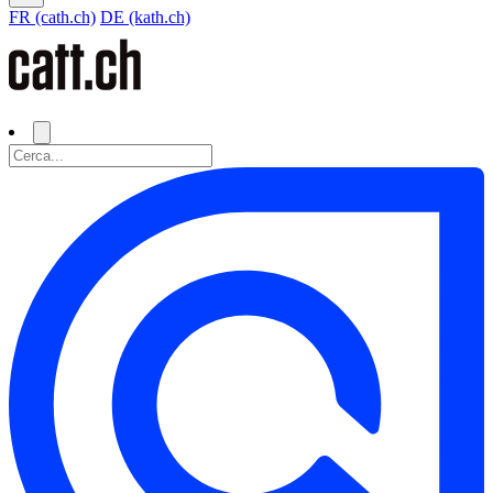
FR (cath.ch)
DE (kath.ch)