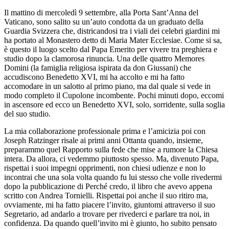
Il mattino di mercoledì 9 settembre, alla Porta Sant’Anna del
Vaticano, sono salito su un’auto condotta da un graduato della
Guardia Svizzera che, districandosi tra i viali dei celebri giardini mi
ha portato al Monastero detto di Maria Mater Ecclesiae. Come si sa,
è questo il luogo scelto dal Papa Emerito per vivere tra preghiera e
studio dopo la clamorosa rinuncia. Una delle quattro Memores
Domini (la famiglia religiosa ispirata da don Giussani) che
accudiscono Benedetto XVI, mi ha accolto e mi ha fatto
accomodare in un salotto al primo piano, ma dal quale si vede in
modo completo il Cupolone incombente. Pochi minuti dopo, eccomi
in ascensore ed ecco un Benedetto XVI, solo, sorridente, sulla soglia
del suo studio.
La mia collaborazione professionale prima e l’amicizia poi con
Joseph Ratzinger risale ai primi anni Ottanta quando, insieme,
preparammo quel Rapporto sulla fede che mise a rumore la Chiesa
intera. Da allora, ci vedemmo piuttosto spesso. Ma, divenuto Papa,
rispettai i suoi impegni opprimenti, non chiesi udienze e non lo
incontrai che una sola volta quando fu lui stesso che volle rivedermi
dopo la pubblicazione di Perché credo, il libro che avevo appena
scritto con Andrea Tornielli. Rispettai poi anche il suo ritiro ma,
ovviamente, mi ha fatto piacere l’invito, giuntomi attraverso il suo
Segretario, ad andarlo a trovare per rivederci e parlare tra noi, in
confidenza. Da quando quell’invito mi è giunto, ho subito pensato