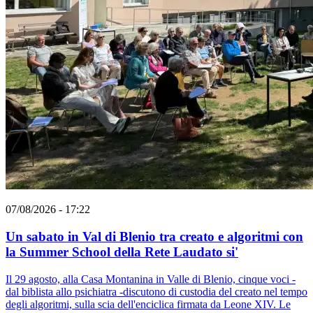
07/08/2026 - 17:22
Un sabato in Val di Blenio tra creato e algoritmi con
la Summer School della Rete Laudato si'
Il 29 agosto, alla Casa Montanina in Valle di Blenio, cinque voci -
dal biblista allo psichiatra -discutono di custodia del creato nel tempo
degli algoritmi, sulla scia dell'enciclica firmata da Leone XIV. Le