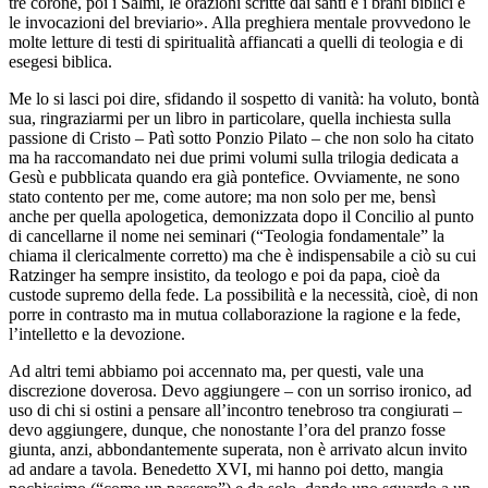
tre corone, poi i Salmi, le orazioni scritte dai santi e i brani biblici e
le invocazioni del breviario». Alla preghiera mentale provvedono le
molte letture di testi di spiritualità affiancati a quelli di teologia e di
esegesi biblica.
Me lo si lasci poi dire, sfidando il sospetto di vanità: ha voluto, bontà
sua, ringraziarmi per un libro in particolare, quella inchiesta sulla
passione di Cristo – Patì sotto Ponzio Pilato – che non solo ha citato
ma ha raccomandato nei due primi volumi sulla trilogia dedicata a
Gesù e pubblicata quando era già pontefice. Ovviamente, ne sono
stato contento per me, come autore; ma non solo per me, bensì
anche per quella apologetica, demonizzata dopo il Concilio al punto
di cancellarne il nome nei seminari (“Teologia fondamentale” la
chiama il clericalmente corretto) ma che è indispensabile a ciò su cui
Ratzinger ha sempre insistito, da teologo e poi da papa, cioè da
custode supremo della fede. La possibilità e la necessità, cioè, di non
porre in contrasto ma in mutua collaborazione la ragione e la fede,
l’intelletto e la devozione.
Ad altri temi abbiamo poi accennato ma, per questi, vale una
discrezione doverosa. Devo aggiungere – con un sorriso ironico, ad
uso di chi si ostini a pensare all’incontro tenebroso tra congiurati –
devo aggiungere, dunque, che nonostante l’ora del pranzo fosse
giunta, anzi, abbondantemente superata, non è arrivato alcun invito
ad andare a tavola. Benedetto XVI, mi hanno poi detto, mangia