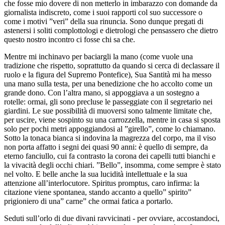
che fosse mio dovere di non metterlo in imbarazzo con domande da
giornalista indiscreto, come i suoi rapporti col suo successore o
come i motivi ”veri” della sua rinuncia. Sono dunque pregati di
astenersi i soliti complottologi e dietrologi che pensassero che dietro
questo nostro incontro ci fosse chi sa che.
Mentre mi inchinavo per baciargli la mano (come vuole una
tradizione che rispetto, soprattutto da quando si cerca di declassare il
ruolo e la figura del Supremo Pontefice), Sua Santità mi ha messo
una mano sulla testa, per una benedizione che ho accolto come un
grande dono. Con l’altra mano, si appoggiava a un sostegno a
rotelle: ormai, gli sono precluse le passeggiate con il segretario nei
giardini. Le sue possibilità di muoversi sono talmente limitate che,
per uscire, viene sospinto su una carrozzella, mentre in casa si sposta
solo per pochi metri appoggiandosi al ”girello”, come lo chiamano.
Sotto la tonaca bianca si indovina la magrezza del corpo, ma il viso
non porta affatto i segni dei quasi 90 anni: è quello di sempre, da
eterno fanciullo, cui fa contrasto la corona dei capelli tutti bianchi e
la vivacità degli occhi chiari. ”Bello”, insomma, come sempre è stato
nel volto. E belle anche la sua lucidità intellettuale e la sua
attenzione all’interlocutore. Spiritus promptus, caro infirma: la
citazione viene spontanea, stando accanto a quello” spirito”
prigioniero di una” carne” che ormai fatica a portarlo.
Seduti sull’orlo di due divani ravvicinati - per ovviare, accostandoci,