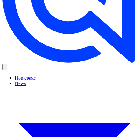
Homepage
News