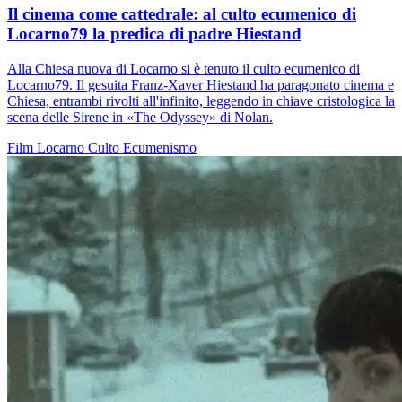
Il cinema come cattedrale: al culto ecumenico di
Locarno79 la predica di padre Hiestand
Alla Chiesa nuova di Locarno si è tenuto il culto ecumenico di
Locarno79. Il gesuita Franz-Xaver Hiestand ha paragonato cinema e
Chiesa, entrambi rivolti all'infinito, leggendo in chiave cristologica la
scena delle Sirene in «The Odyssey» di Nolan.
Film
Locarno
Culto
Ecumenismo