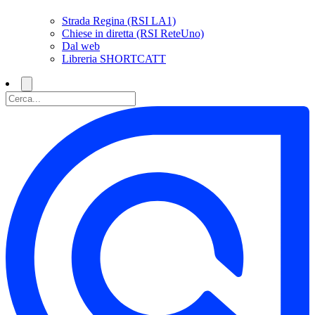
Strada Regina (RSI LA1)
Chiese in diretta (RSI ReteUno)
Dal web
Libreria SHORTCATT