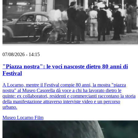
07/08/2026 - 14:15
"Piazza nostra": le voci nascoste dietro 80 anni di
Festival
A Locarno, mentre il Festival compie 80 anni, la mostra "piazza
nostra" al Museo Casorella dà voce a chi ha lavorato dietro le
quinte: ex collaboratori, residenti e commercianti raccontano la storia
della manifestazione attraverso interviste video e un percorso
urbano.
Museo
Locarno
Film