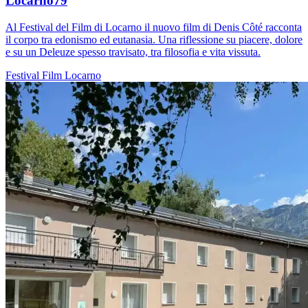
Locarno79
Al Festival del Film di Locarno il nuovo film di Denis Côté racconta
il corpo tra edonismo ed eutanasia. Una riflessione su piacere, dolore
e su un Deleuze spesso travisato, tra filosofia e vita vissuta.
Festival
Film
Locarno