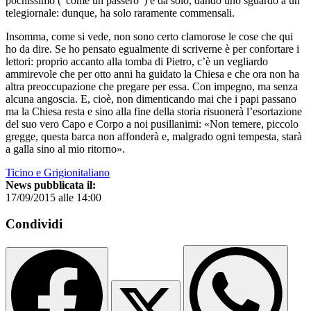
pochissimo (“come un passero”) e da solo, dando uno sguardo a un
telegiornale: dunque, ha solo raramente commensali.
Insomma, come si vede, non sono certo clamorose le cose che qui
ho da dire. Se ho pensato egualmente di scriverne è per confortare i
lettori: proprio accanto alla tomba di Pietro, c’è un vegliardo
ammirevole che per otto anni ha guidato la Chiesa e che ora non ha
altra preoccupazione che pregare per essa. Con impegno, ma senza
alcuna angoscia. E, cioè, non dimenticando mai che i papi passano
ma la Chiesa resta e sino alla fine della storia risuonerà l’esortazione
del suo vero Capo e Corpo a noi pusillanimi: «Non temere, piccolo
gregge, questa barca non affonderà e, malgrado ogni tempesta, starà
a galla sino al mio ritorno».
Ticino e Grigionitaliano
News pubblicata il:
17/09/2015 alle 14:00
Condividi