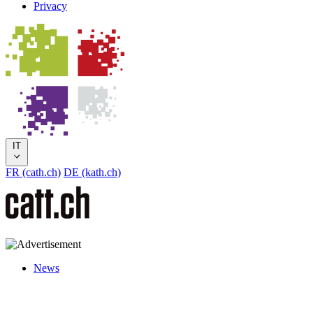
Privacy
IT
FR (cath.ch)
DE (kath.ch)
News