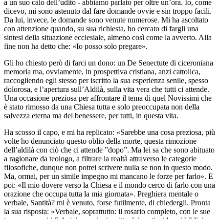
a un suo calo dell’udito - abbiamo parlato per oltre un’ora. Io, come
dicevo, mi sono astenuto dal fare domande ovvie e sin troppo facili.
Da lui, invece, le domande sono venute numerose. Mi ha ascoltato
con attenzione quando, su sua richiesta, ho cercato di fargli una
sintesi della situazione ecclesiale, almeno così come la avverto. Alla
fine non ha detto che: «Io posso solo pregare».
Gli ho chiesto però di farci un dono: un De Senectute di ciceroniana
memoria ma, ovviamente, in prospettiva cristiana, anzi cattolica,
raccogliendo egli stesso per iscritto la sua esperienza senile, spesso
dolorosa, e l’apertura sull’Aldilà, sulla vita vera che tutti ci attende.
Una occasione preziosa per affrontare il tema di quel Novissimi che
è stato rimosso da una Chiesa tutta e solo preoccupata non della
salvezza eterna ma del benessere, per tutti, in questa vita.
Ha scosso il capo, e mi ha replicato: «Sarebbe una cosa preziosa, più
volte ho denunciato questo oblio della morte, questa rimozione
dell’aldilà con ciò che ci attende ”dopo”. Ma lei sa che sono abituato
a ragionare da teologo, a filtrare la realtà attraverso le categorie
filosofiche, dunque non potrei scrivere nulla se non in questo modo.
Ma, ormai, per un simile impegno mi mancano le forze per farlo». E
poi: «Il mio dovere verso la Chiesa e il mondo cerco di farlo con una
orazione che occupa tutta la mia giornata». Preghiera mentale o
verbale, Santità? mi è venuto, forse futilmente, di chiedergli. Pronta
la sua risposta: «Verbale, soprattutto: il rosario completo, con le sue