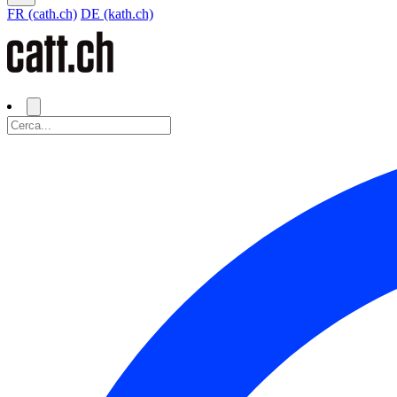
FR (cath.ch)
DE (kath.ch)