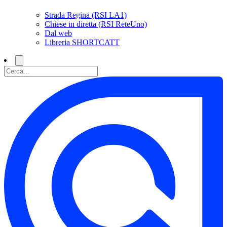
Strada Regina (RSI LA1)
Chiese in diretta (RSI ReteUno)
Dal web
Libreria SHORTCATT