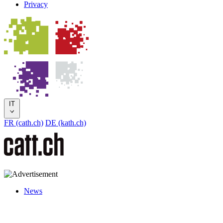
Privacy
IT
FR (cath.ch)
DE (kath.ch)
News