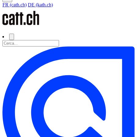
FR (cath.ch)
DE (kath.ch)