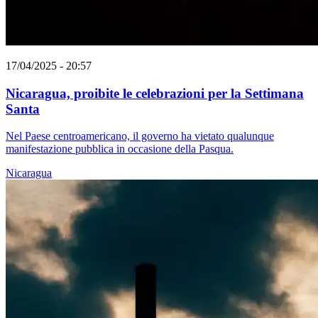
17/04/2025 - 20:57
Nicaragua, proibite le celebrazioni per la Settimana
Santa
Nel Paese centroamericano, il governo ha vietato qualunque
manifestazione pubblica in occasione della Pasqua.
Nicaragua