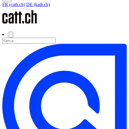
FR (cath.ch)
DE (kath.ch)