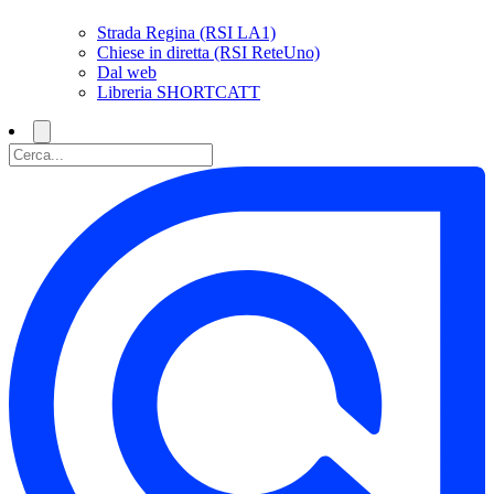
Strada Regina (RSI LA1)
Chiese in diretta (RSI ReteUno)
Dal web
Libreria SHORTCATT