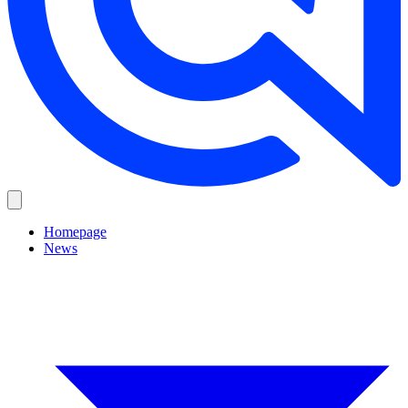
Homepage
News