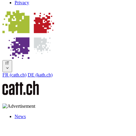
Privacy
IT
FR (cath.ch)
DE (kath.ch)
News