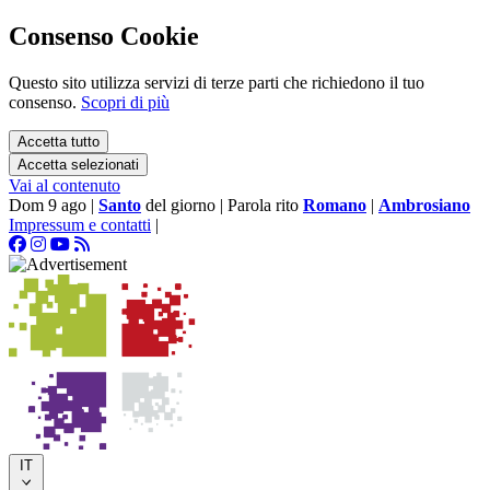
Consenso Cookie
Questo sito utilizza servizi di terze parti che richiedono il tuo
consenso.
Scopri di più
Accetta tutto
Accetta selezionati
Vai al contenuto
Dom 9 ago
|
Santo
del giorno
|
Parola rito
Romano
|
Ambrosiano
Impressum e contatti
|
IT