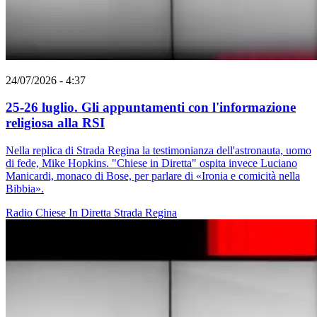
24/07/2026 - 4:37
25-26 luglio. Gli appuntamenti con l'informazione
religiosa alla RSI
Nella replica di Strada Regina la testimonianza dell'astronauta, uomo
di fede, Mike Hopkins. "Chiese in Diretta" ospita invece Luciano
Manicardi, monaco di Bose, per parlare di «Ironia e comicità nella
Bibbia».
Radio
Chiese In Diretta
Strada Regina