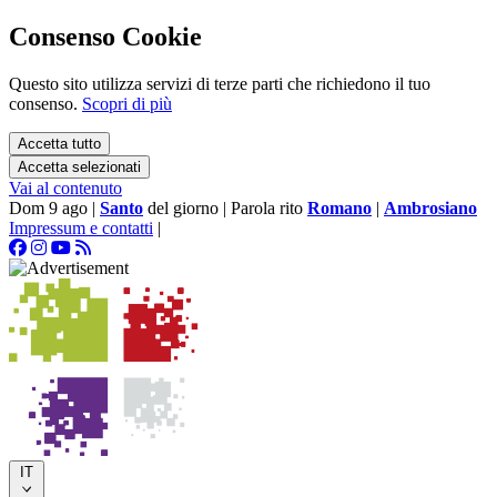
Consenso Cookie
Questo sito utilizza servizi di terze parti che richiedono il tuo
consenso.
Scopri di più
Accetta tutto
Accetta selezionati
Vai al contenuto
Dom 9 ago
|
Santo
del giorno
|
Parola rito
Romano
|
Ambrosiano
Impressum e contatti
|
IT