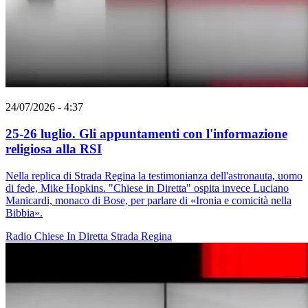
24/07/2026 - 4:37
25-26 luglio. Gli appuntamenti con l'informazione
religiosa alla RSI
Nella replica di Strada Regina la testimonianza dell'astronauta, uomo
di fede, Mike Hopkins. "Chiese in Diretta" ospita invece Luciano
Manicardi, monaco di Bose, per parlare di «Ironia e comicità nella
Bibbia».
Radio
Chiese In Diretta
Strada Regina