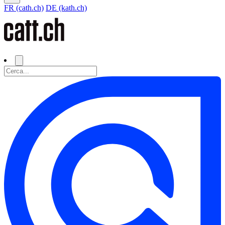
FR (cath.ch)
DE (kath.ch)