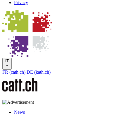
Privacy
IT
FR (cath.ch)
DE (kath.ch)
News