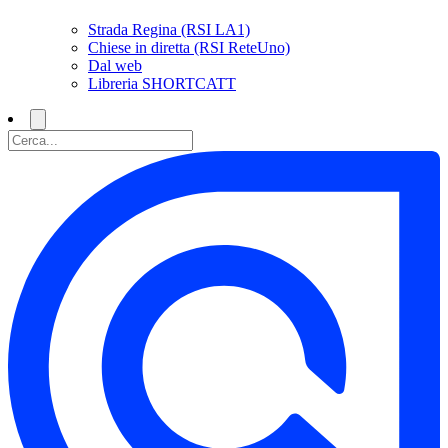
Strada Regina (RSI LA1)
Chiese in diretta (RSI ReteUno)
Dal web
Libreria SHORTCATT