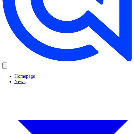
Homepage
News