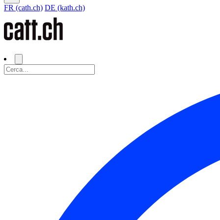
FR (cath.ch)
DE (kath.ch)