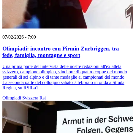
07/02/2026 - 7:00
Olimpiadi: incontro con Pirmin Zurbriggen, tra
fede, famiglia, montagne e sport
Una prima parte dell'intervista delle nostre redazioni all'ex atleta
svizzero, campione olimpico, vincitore di quattro coppe del mondo
generali di sci alpino e di tante medaglie ai campionati del mondo.
La seconda parte del colloquio sabato 7 febbraio in onda a Strada
Regina, su RSILa1.
Olimpiadi
Svizzera
Rsi