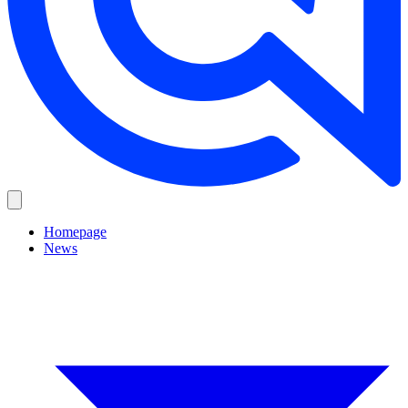
Homepage
News