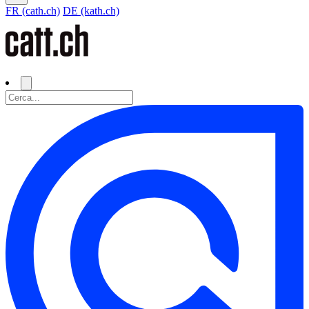
FR (cath.ch)
DE (kath.ch)