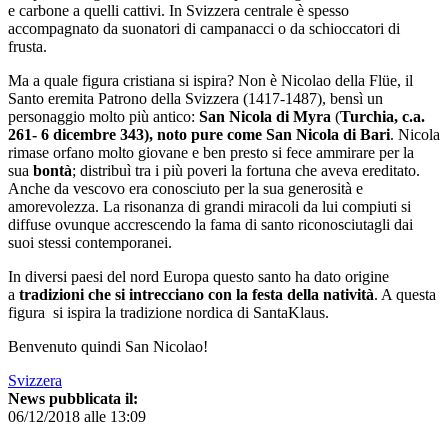
e carbone a quelli cattivi. In Svizzera centrale è spesso
accompagnato da suonatori di campanacci o da schioccatori di
frusta.
Ma a quale figura cristiana si ispira? Non è Nicolao della Flüe, il
Santo eremita Patrono della Svizzera (1417-1487), bensì un
personaggio molto più antico:
San Nicola di Myra
(
Turchia, c.a.
261- 6 dicembre 343), noto pure come
San Nicola di Bari
. Nicola
rimase orfano molto giovane e ben presto si fece ammirare per la
sua
bontà
; distribuì tra i più poveri la fortuna che aveva ereditato.
Anche da vescovo era conosciuto per la sua generosità e
amorevolezza. La risonanza di grandi miracoli da lui compiuti si
diffuse ovunque accrescendo la fama di santo riconosciutagli dai
suoi stessi contemporanei.
In diversi paesi del nord Europa questo santo ha dato origine
a
tradizioni che si intrecciano con la festa della natività
. A questa
figura si ispira la tradizione nordica di SantaKlaus.
Benvenuto quindi San Nicolao!
Svizzera
News pubblicata il:
06/12/2018 alle 13:09