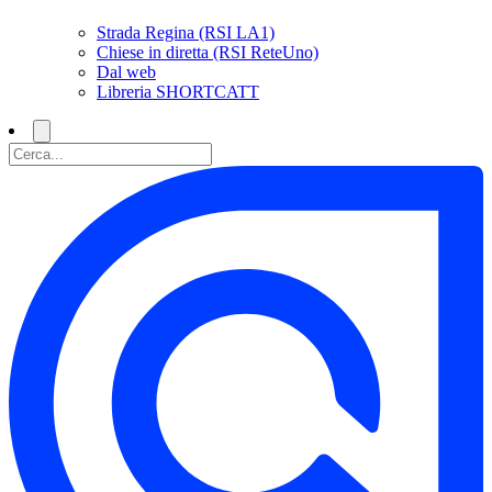
Strada Regina (RSI LA1)
Chiese in diretta (RSI ReteUno)
Dal web
Libreria SHORTCATT