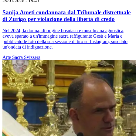
29/01/2026 - 18:45
Sanija Ameti condannata dal Tribunale distrettuale
di Zurigo per violazione della libertà di credo
Nel 2024, la donna, di origine bosniaca e musulmana agnostica,
aveva sparato a un'immagine sacra raffigurante Gesù e Maria e
pubblicato le foto della sua sessione di tiro su Instagram, suscitato
un'ondata di indignazione.
Arte Sacra
Svizzera