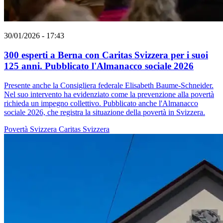
30/01/2026 - 17:43
300 esperti a Berna con Caritas Svizzera per i suoi
125 anni. Pubblicato l'Almanacco sociale 2026
Presente anche la Consigliera federale Elisabeth Baume-Schneider.
Nel suo intervento ha evidenziato come la prevenzione alla povertà
richieda un impegno collettivo. Pubblicato anche l'Almanacco
sociale 2026, che registra la situazione della povertà in Svizzera.
Povertà
Svizzera
Caritas Svizzera