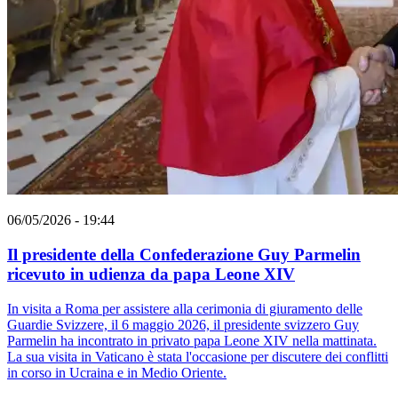
06/05/2026 - 19:44
Il presidente della Confederazione Guy Parmelin
ricevuto in udienza da papa Leone XIV
In visita a Roma per assistere alla cerimonia di giuramento delle
Guardie Svizzere, il 6 maggio 2026, il presidente svizzero Guy
Parmelin ha incontrato in privato papa Leone XIV nella mattinata.
La sua visita in Vaticano è stata l'occasione per discutere dei conflitti
in corso in Ucraina e in Medio Oriente.