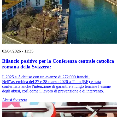
03/04/2026 - 11:35
Bilancio positivo per la Conferenza centrale cattolica
romana della Svizzera:
Il 2025 si è chiuso con un avanzo di 272'000 franchi .
Nell'’assemblea del 27 e 28 marzo 2026 a Thun (BE) è stata
confermata anche l'intenzione di garantire a lungo termine l’esame
degli abusi, così come il lavoro di prevenzione e di intervento.
Abusi
Svizzera