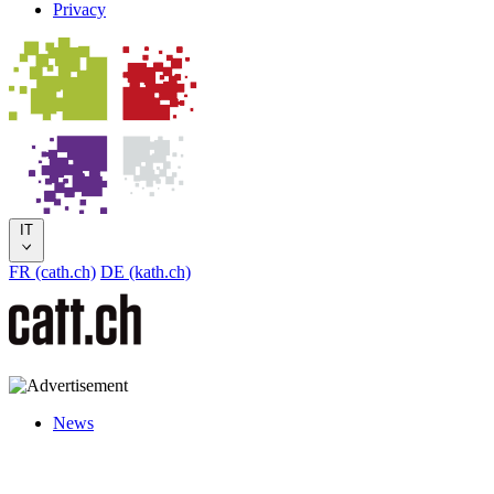
Privacy
IT
FR (cath.ch)
DE (kath.ch)
News