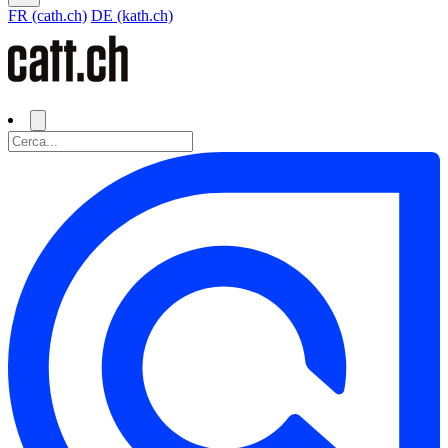
FR (cath.ch)
DE (kath.ch)