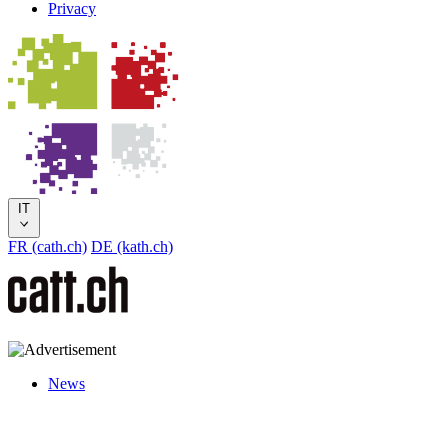
Privacy
IT
FR (cath.ch)
DE (kath.ch)
News