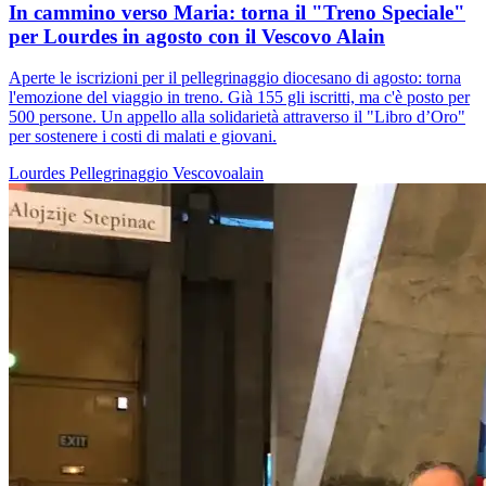
In cammino verso Maria: torna il "Treno Speciale"
per Lourdes in agosto con il Vescovo Alain
Aperte le iscrizioni per il pellegrinaggio diocesano di agosto: torna
l'emozione del viaggio in treno. Già 155 gli iscritti, ma c'è posto per
500 persone. Un appello alla solidarietà attraverso il "Libro d’Oro"
per sostenere i costi di malati e giovani.
Lourdes
Pellegrinaggio
Vescovoalain