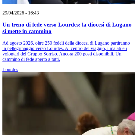
29/04/2026 - 16:43
Un treno di fede verso Lourdes: la diocesi di Lugano
si mette in cammino
Ad agosto 2026, oltre 250 fedeli della diocesi di Lugano partiranno
in pellegrinaggio verso Lourdes. Al centro del viaggio, i malati e i
volontari del Gruppo Sorriso. Ancora 200 posti disponibili. Un
cammino di fede aperto a tutti.
Lourdes