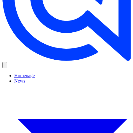
Homepage
News