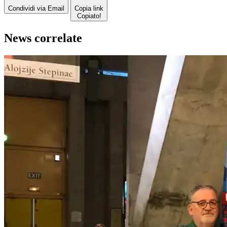
Condividi via Email
Copia link
Copiato!
News correlate