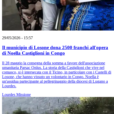
29/05/2026 - 15:57
Il municipio di Losone dona 2500 franchi all'opera
di Noella Castiglioni in Congo
Il 28 maggio la consegna della somma a favore dell'associazione
umanitaria Parsac Onlus. La storia della Castiglioni che vive nel
comasco, si è intersecata con il Ticino, in particolare con i Castelli di
Losone, che hanno vissuto un volontario in Congo. Noella è
un'assidua partecipante al pellegrinaggio della diocesi di Lugano a
Lourdes.
Lourdes
Missione