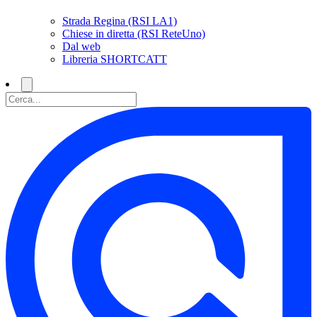
Strada Regina (RSI LA1)
Chiese in diretta (RSI ReteUno)
Dal web
Libreria SHORTCATT