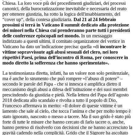
Chiesa. La loro voce più dei procedimenti giudiziari, dei processi
canonici, della burocratizzazione inevitabile e necessaria del reato
per ottenere giustizia, ha rotto la logica dell'insabbiamento, del
“cover up“, della contesa giudiziaria.
Dal 21 al 24 febbraio
prossimi si terrà in Vaticano il summit dedicato alla protezione
dei minori nella Chiesa cui prenderanno parte tutti i presidenti
delle conferenze episcopali nel mondo.
In un messaggio
indirizzato a questi ultimi, il comitato organizzatore del vertice in
Vaticano ha dato un’indicazione precisa: quella «di
incontrare le
vittime sopravvissute agli abusi sessuali del clero, nei loro
rispettivi Paesi, prima dell’incontro di Roma, per conoscere in
modo diretto la sofferenza che hanno sperimentato».
La testimonianza diretta, infatti, ha un valore non solo penitenziale,
ma è anche lo strumento che può rompere «l’abuso di potere” –
secondo le parole del Papa - che si innesca e amplifica dietro il
meccanismo degli abusi a difesa dell’istituzione e dei suoi membri
prescindendo da giustizia e pietà. Nella lettera del Papa dell’agosto
2018 dedicata allo scandalo e rivolta a tutto il popolo di Dio,
Francesco affermava in merito: «Il dolore di queste vittime è un
lamento che sale al cielo, che tocca l’anima e che per molto tempo è
stato ignorato, nascosto o messo a tacere. Ma il suo grido è stato più
forte di tutte le misure che hanno cercato di farlo tacere o, anche,
hanno preteso di risolverlo con decisioni che ne hanno accresciuto la
gravità cadendo nella complicità. Grido che il Signore ha ascoltato