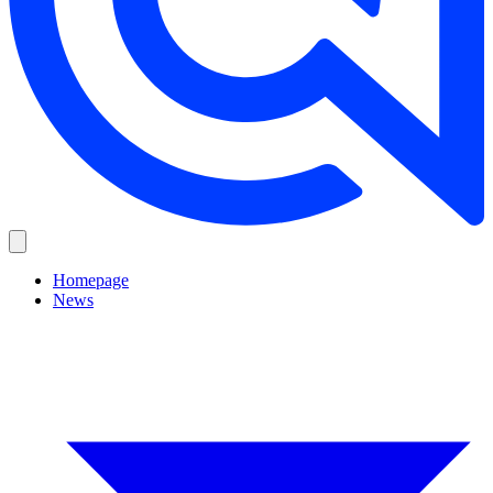
Homepage
News