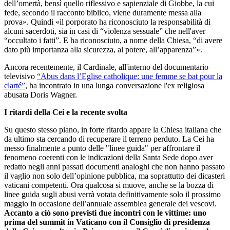
dell’omertà, bensì quello riflessivo e sapienziale di Giobbe, la cui
fede, secondo il racconto biblico, viene duramente messa alla
prova». Quindi «il porporato ha riconosciuto la responsabilità di
alcuni sacerdoti, sia in casi di “violenza sessuale” che nell'aver
“occultato i fatti”. E ha riconosciuto, a nome della Chiesa, “di avere
dato più importanza alla sicurezza, al potere, all’apparenza”».
Ancora recentemente, il Cardinale, all'interno del documentario
televisivo
“Abus dans l’Eglise catholique: une femme se bat pour la
clarté”
, ha incontrato in una lunga conversazione l'ex religiosa
abusata Doris Wagner.
I ritardi della Cei e la recente svolta
Su questo stesso piano, in forte ritardo appare la Chiesa italiana che
da ultimo sta cercando di recuperare il terreno perduto. La Cei ha
messo finalmente a punto delle "linee guida" per affrontare il
fenomeno coerenti con le indicazioni della Santa Sede dopo aver
redatto negli anni passati documenti analoghi che non hanno passato
il vaglio non solo dell’opinione pubblica, ma soprattutto dei dicasteri
vaticani competenti. Ora qualcosa si muove, anche se la bozza di
linee guida sugli abusi verrà votata definitivamente solo il prossimo
maggio in occasione dell’annuale assemblea generale dei vescovi.
Accanto a ciò sono previsti due incontri con le vittime: uno
prima del summit in Vaticano con il Consiglio di presidenza