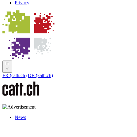
Privacy
IT
FR (cath.ch)
DE (kath.ch)
News