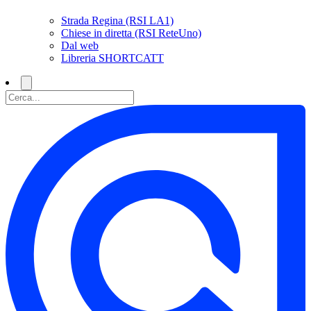
Strada Regina (RSI LA1)
Chiese in diretta (RSI ReteUno)
Dal web
Libreria SHORTCATT