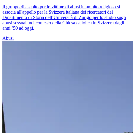
Il gruppo di ascolto per le vittime di abusi in ambito religioso si
associa all'appello per la Svizzera italiana dei ricercatori del
Dipartimento di Storia dell’Università di Zurigo per lo studio sugli
abusi sessuali nel contesto della Chiesa cattolica in Svizzera dagli
anni ’50 ad oggi.
Abusi