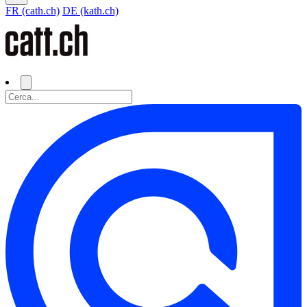
FR (cath.ch)
DE (kath.ch)