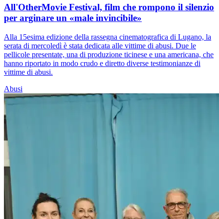
All'OtherMovie Festival, film che rompono il silenzio
per arginare un «male invincibile»
Alla 15esima edizione della rassegna cinematografica di Lugano, la
serata di mercoledì è stata dedicata alle vittime di abusi. Due le
pellicole presentate, una di produzione ticinese e una americana, che
hanno riportato in modo crudo e diretto diverse testimonianze di
vittime di abusi.
Abusi