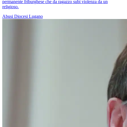
permanente friburghese che da ragazzo subì violenza da un
religioso.
Abusi
Diocesi Lugano