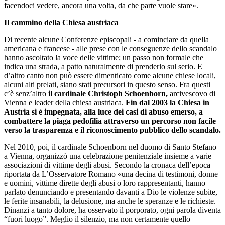
facendoci vedere, ancora una volta, da che parte vuole stare».
Il cammino della Chiesa austriaca
Di recente alcune Conferenze episcopali - a cominciare da quella
americana e francese - alle prese con le conseguenze dello scandalo
hanno ascoltato la voce delle vittime; un passo non formale che
indica una strada, a patto naturalmente di prenderlo sul serio. E
d’altro canto non può essere dimenticato come alcune chiese locali,
alcuni alti prelati, siano stati precursori in questo senso. Fra questi
c’è senz’altro
il cardinale Christoph Schoenborn,
arcivescovo di
Vienna e leader della chiesa austriaca.
Fin dal 2003 la Chiesa in
Austria si è impegnata, alla luce dei casi di abuso emerso, a
combattere la piaga pedofilia attraverso un percorso non facile
verso la trasparenza e il riconoscimento pubblico dello scandalo.
Nel 2010, poi, il cardinale Schoenborn nel duomo di Santo Stefano
a Vienna, organizzò una celebrazione penitenziale insieme a varie
associazioni di vittime degli abusi. Secondo la cronaca dell’epoca
riportata da L’Osservatore Romano «una decina di testimoni, donne
e uomini, vittime dirette degli abusi o loro rappresentanti, hanno
parlato denunciando e presentando davanti a Dio le violenze subite,
le ferite insanabili, la delusione, ma anche le speranze e le richieste.
Dinanzi a tanto dolore, ha osservato il porporato, ogni parola diventa
“fuori luogo”. Meglio il silenzio, ma non certamente quello