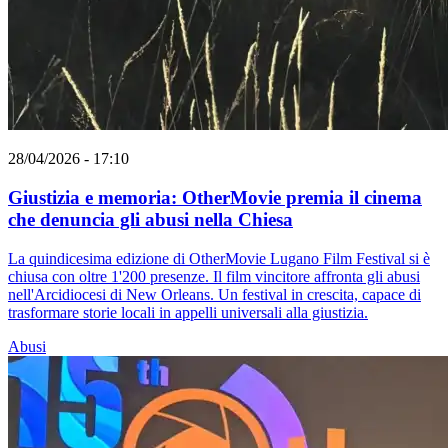
28/04/2026 - 17:10
Giustizia e memoria: OtherMovie premia il cinema
che denuncia gli abusi nella Chiesa
La quindicesima edizione di OtherMovie Lugano Film Festival si è
chiusa con oltre 1'200 presenze. Il film vincitore affronta gli abusi
nell'Arcidiocesi di New Orleans. Un festival in crescita, capace di
trasformare storie locali in appelli universali alla giustizia.
Abusi