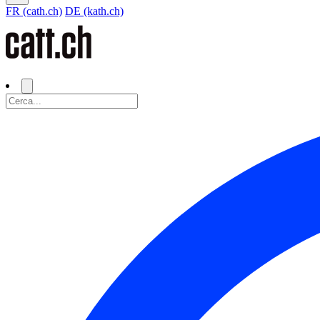
FR (cath.ch)
DE (kath.ch)