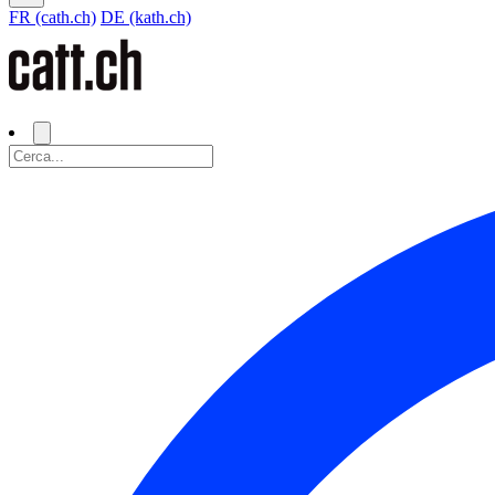
FR (cath.ch)
DE (kath.ch)