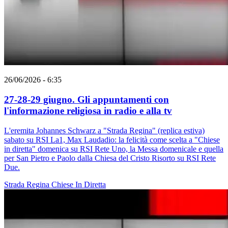
26/06/2026 - 6:35
27-28-29 giugno. Gli appuntamenti con
l'informazione religiosa in radio e alla tv
L'eremita Johannes Schwarz a "Strada Regina" (replica estiva)
sabato su RSI La1, Max Laudadio: la felicità come scelta a "Chiese
in diretta" domenica su RSI Rete Uno, la Messa domenicale e quella
per San Pietro e Paolo dalla Chiesa del Cristo Risorto su RSI Rete
Due.
Strada Regina
Chiese In Diretta