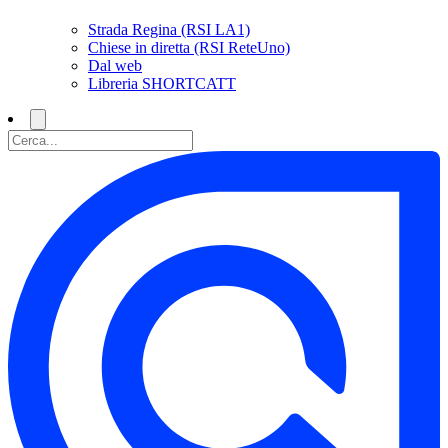
Strada Regina (RSI LA1)
Chiese in diretta (RSI ReteUno)
Dal web
Libreria SHORTCATT