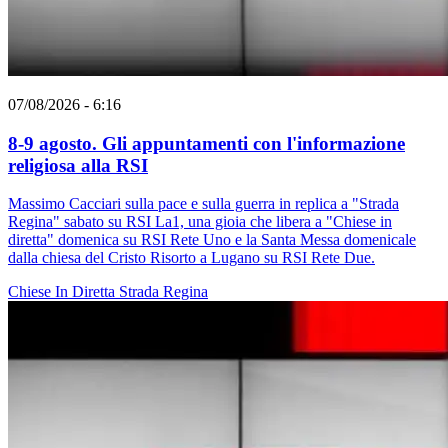
07/08/2026 - 6:16
8-9 agosto. Gli appuntamenti con l'informazione
religiosa alla RSI
Massimo Cacciari sulla pace e sulla guerra in replica a "Strada
Regina" sabato su RSI La1, una gioia che libera a "Chiese in
diretta" domenica su RSI Rete Uno e la Santa Messa domenicale
dalla chiesa del Cristo Risorto a Lugano su RSI Rete Due.
Chiese In Diretta
Strada Regina