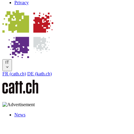
Privacy
IT
FR (cath.ch)
DE (kath.ch)
News