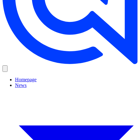
Homepage
News