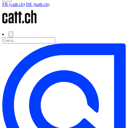
FR (cath.ch)
DE (kath.ch)