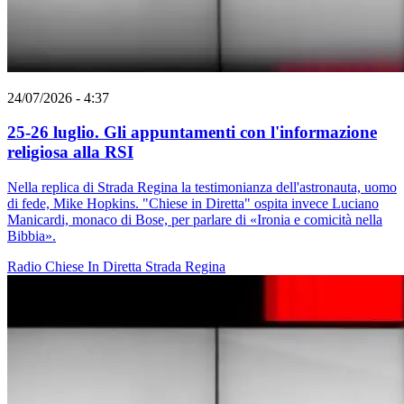
24/07/2026 - 4:37
25-26 luglio. Gli appuntamenti con l'informazione
religiosa alla RSI
Nella replica di Strada Regina la testimonianza dell'astronauta, uomo
di fede, Mike Hopkins. "Chiese in Diretta" ospita invece Luciano
Manicardi, monaco di Bose, per parlare di «Ironia e comicità nella
Bibbia».
Radio
Chiese In Diretta
Strada Regina