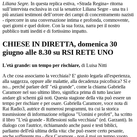
Liliana Segre.
In questa replica estiva, «Strada Regina» ritorna
sull’intervista esclusiva in cui la senatrice Liliana Segre - una tra i
più anziani testimoni dell’orrore dei campi di concentramento nazisti
- ripercorre in una conversazione intima e profonda, commovente,
quei giorni e quel dolore. Con la sua forza, narra per il nostro
pubblico tratti inediti e di fortissimo impatto.
CHIESE IN DIRETTA, domenica 30
giugno alle 8.30 su RSI RETE UNO
L'età grande: un tempo per rischiare,
di Luisa Nitti
A che cosa associamo la vecchiaia? E' giusto legarla all'esperienza,
alla saggezza, oppure alle malattie, alla decadenza psicofisica? Sì e
no... perché parlare dell' "età grande", come la chiama Gabriella
Caramore nel suo ultimo libro, significa prima di tutto lasciare
andare gli schemi già noti. Questa stagione della vita può essere un
tempo per rischiare e per osare. Gabriella Caramore, voce nota di
Rai Radio3, autrice di numerosi programmi, tra cui la storica
trasmissione di informazione religiosa "Uomini e profeti", ha scritto
il libro "L'età grande - Riflessioni sulla vecchiaia" (ed. Garzanti). In
dialogo con l'autrice, richiamando anche passi e testi biblici,
parliamo dell'età ultima della vita: che può essere certo pesante,
anche sofferente ma - dice Caramore - non è mai un tempo vuoto.