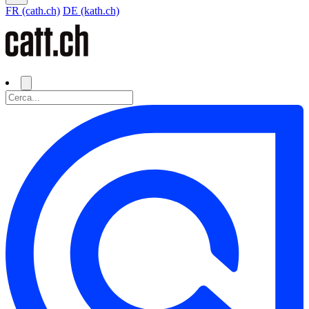
FR (cath.ch)
DE (kath.ch)