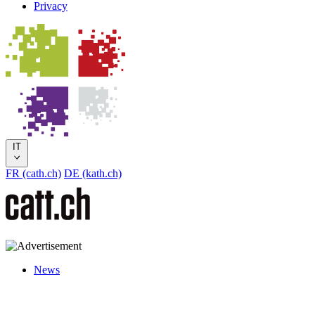
Privacy
IT
FR (cath.ch)
DE (kath.ch)
News