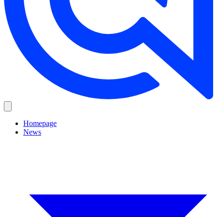
Homepage
News