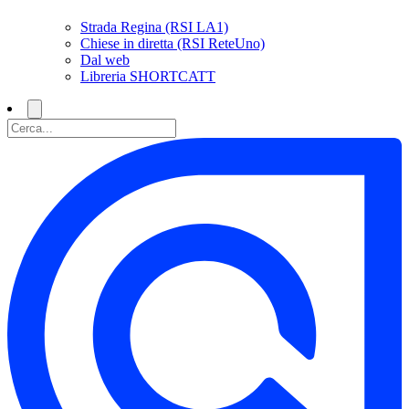
Strada Regina (RSI LA1)
Chiese in diretta (RSI ReteUno)
Dal web
Libreria SHORTCATT