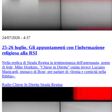
24/07/2026 - 4:37
25-26 luglio. Gli appuntamenti con l'informazione
religiosa alla RSI
Nella replica di Strada Regina la testimonianza dell'astronauta, uomo
di fede, Mike Hopkins. "Chiese in Diretta" ospita invece Luciano
Manicardi, monaco di Bose, per parlare di «Ironia e comicità nella
Bibbia».
Radio
Chiese In Diretta
Strada Regina