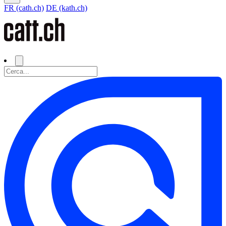
FR (cath.ch)
DE (kath.ch)