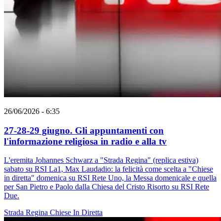
26/06/2026 - 6:35
27-28-29 giugno. Gli appuntamenti con
l'informazione religiosa in radio e alla tv
L'eremita Johannes Schwarz a "Strada Regina" (replica estiva)
sabato su RSI La1, Max Laudadio: la felicità come scelta a "Chiese
in diretta" domenica su RSI Rete Uno, la Messa domenicale e quella
per San Pietro e Paolo dalla Chiesa del Cristo Risorto su RSI Rete
Due.
Strada Regina
Chiese In Diretta