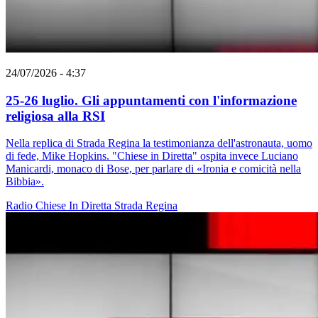
24/07/2026 - 4:37
25-26 luglio. Gli appuntamenti con l'informazione
religiosa alla RSI
Nella replica di Strada Regina la testimonianza dell'astronauta, uomo
di fede, Mike Hopkins. "Chiese in Diretta" ospita invece Luciano
Manicardi, monaco di Bose, per parlare di «Ironia e comicità nella
Bibbia».
Radio
Chiese In Diretta
Strada Regina