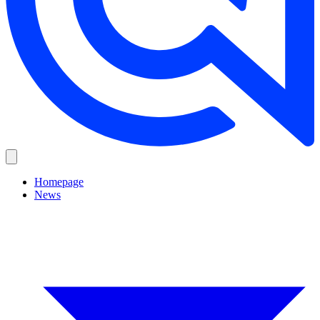
Homepage
News