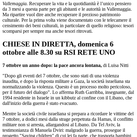
Vallemaggia.
Recuperare la vita e la quotidianità è l’unico pensiero
da 3 mesi a questa parte per gli abitanti e le autorità in Vallemaggia.
Ma ripartire vuol dire anche recuperare il prezioso patrimonio
culturale. Per la prima volta viene documentato con le telecamere il
censimento dei beni culturali, in particolare di quello religioso: tesori
scomparsi per sempre ma anche tesori ritrovati.
CHIESE IN DIRETTA, domenica 6
ottobre alle 8.30 su RSI RETE UNO
7 ottobre un anno dopo: la pace ancora lontana,
di Luisa Nitti
"Dopo gli eventi del 7 ottobre, che sono stati di una violenza
inaudita, e dopo la risposta militare a Gaza, la società israeliana sta
normalizzando la violenza. Questo è un processo molto pericoloso,
per il futuro del dialogo". Lo afferma Ruth Garribba, insegnante, dal
1994 residente in Israele in un kibbutz al confine con il Libano, che
dall'inizio della guerra è stato evacuato.
Mentre la società civile israeliana si prepara a ricordare le vittime del
7 ottobre, a dodici mesi dalla strage perpetrata da Hamas, il conflitto
militare non si arresta, allargandosi al Libano. Da Tel Aviv, la
testimonianza di Manuela Dviri: malgrado la guerra, prosegue il
progetto "Saving children" di cui lei fa parte, che trasporta bambini