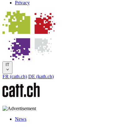
Privacy
IT
FR (cath.ch)
DE (kath.ch)
News