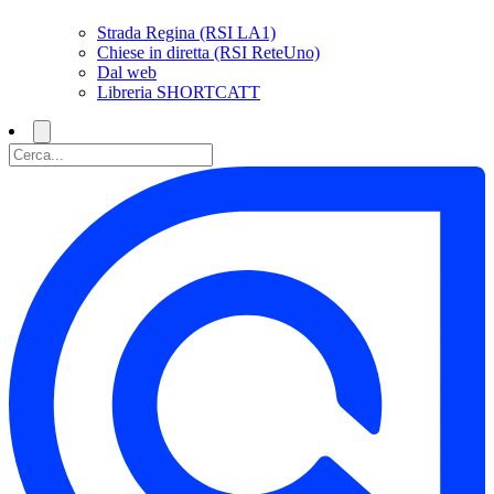
Strada Regina (RSI LA1)
Chiese in diretta (RSI ReteUno)
Dal web
Libreria SHORTCATT