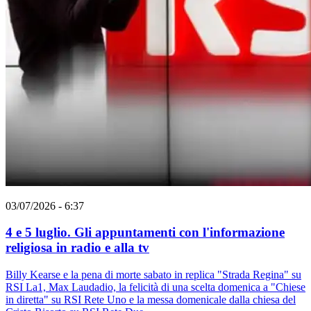
03/07/2026 - 6:37
4 e 5 luglio. Gli appuntamenti con l'informazione
religiosa in radio e alla tv
Billy Kearse e la pena di morte sabato in replica "Strada Regina" su
RSI La1, Max Laudadio, la felicità di una scelta domenica a "Chiese
in diretta" su RSI Rete Uno e la messa domenicale dalla chiesa del