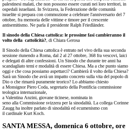
palestinesi malati, che non possono essere curati nei loro territori, in
ospedali israeliani. In Svizzera, la Federazione delle comunità
israelite si prepara con commozione a celebrare l'anniversario del 7
ottobre, fra memoria delle vittime e timore per il crescente
antisemitismo. Ne parla il presidente Ralph Friedländer.
Il sinodo della Chiesa cattolica: le prossime fasi cambieranno il
volto della cattolicità?
, di Chiara Gerosa
Il Sinodo della Chiesa cattolica è entrato nel vivo della sua seconda
sessione riunendo a Roma, dal 2 al 27 ottobre, 368 fra vescovi, laici
e delegati di altre confessioni. Un Sinodo che durante tre anni ha
scandagliato temi e modalità di essere Chiesa. Ma a che punto siamo
oggi e che cosa possiamo aspettarci? Cambierà il volto della Chiesa?
Sarà un Sinodo che avrà un impatto concreto sulla vita del popolo di
Dio o che rimarrà puramente teorico? Lo abbiamo chiesto
a Monsignor Piero Coda, segretario della Pontificia commissione
teologica internazionale,
a Valentina Anzini, giovane ticinese, nominata in
seno alla Commissione svizzera per la sinodalità. La collega Corinne
Zaugg ha inoltre parlato di sinodalità ed ecumenismo con
il cardinale Kurt Koch.
SANTA MESSA, domenica 6 ottobre, ore