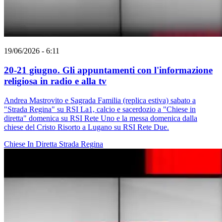
19/06/2026 - 6:11
20-21 giugno. Gli appuntamenti con l'informazione
religiosa in radio e alla tv
Andrea Mastrovito e Sagrada Familia (replica estiva) sabato a
"Strada Regina" su RSI La1, calcio e sacerdozio a "Chiese in
diretta" domenica su RSI Rete Uno e la messa domenica dalla
chiese del Cristo Risorto a Lugano su RSI Rete Due.
Chiese In Diretta
Strada Regina