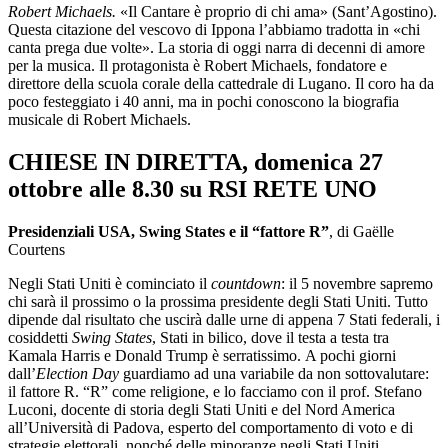
Robert Michaels.
«Il Cantare è proprio di chi ama» (Sant’Agostino).
Questa citazione del vescovo di Ippona l’abbiamo tradotta in «chi
canta prega due volte». La storia di oggi narra di decenni di amore
per la musica. Il protagonista è Robert Michaels, fondatore e
direttore della scuola corale della cattedrale di Lugano. Il coro ha da
poco festeggiato i 40 anni, ma in pochi conoscono la biografia
musicale di Robert Michaels.
CHIESE IN DIRETTA, domenica 27
ottobre alle 8.30 su RSI RETE UNO
Presidenziali USA, Swing States e il “fattore R”
, di Gaëlle
Courtens
Negli Stati Uniti è cominciato il
countdown
: il 5 novembre sapremo
chi sarà il prossimo o la prossima presidente degli Stati Uniti. Tutto
dipende dal risultato che uscirà dalle urne di appena 7 Stati federali, i
cosiddetti
Swing States
, Stati in bilico, dove il testa a testa tra
Kamala Harris e Donald Trump è serratissimo. A pochi giorni
dall’
Election Day
guardiamo ad una variabile da non sottovalutare:
il fattore R. “R” come religione, e lo facciamo con il prof. Stefano
Luconi, docente di storia degli Stati Uniti e del Nord America
all’Università di Padova, esperto del comportamento di voto e di
strategie elettorali, nonché delle minoranze negli Stati Uniti.