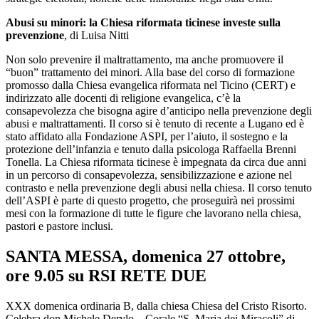
Abusi su minori: la Chiesa riformata ticinese investe sulla
prevenzione
, di Luisa Nitti
Non solo prevenire il maltrattamento, ma anche promuovere il
“buon” trattamento dei minori. Alla base del corso di formazione
promosso dalla Chiesa evangelica riformata nel Ticino (CERT) e
indirizzato alle docenti di religione evangelica, c’è la
consapevolezza che bisogna agire d’anticipo nella prevenzione degli
abusi e maltrattamenti. Il corso si è tenuto di recente a Lugano ed è
stato affidato alla Fondazione ASPI, per l’aiuto, il sostegno e la
protezione dell’infanzia e tenuto dalla psicologa Raffaella Brenni
Tonella. La Chiesa riformata ticinese è impegnata da circa due anni
in un percorso di consapevolezza, sensibilizzazione e azione nel
contrasto e nella prevenzione degli abusi nella chiesa. Il corso tenuto
dell’ASPI è parte di questo progetto, che proseguirà nei prossimi
mesi con la formazione di tutte le figure che lavorano nella chiesa,
pastori e pastore inclusi.
SANTA MESSA, domenica 27 ottobre,
ore 9.05 su RSI RETE DUE
XXX domenica ordinaria B, dalla chiesa Chiesa del Cristo Risorto.
Celebra don Michele Derylo – Corale “S. Maria dei Miracoli” di