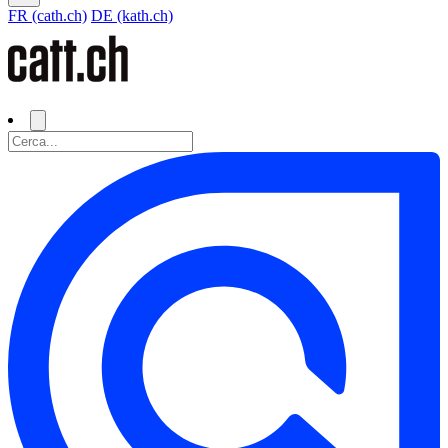
FR (cath.ch)
DE (kath.ch)