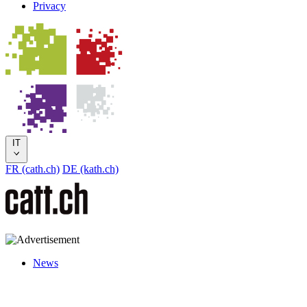
Privacy
IT
FR (cath.ch)
DE (kath.ch)
News