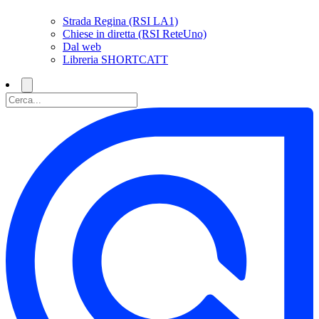
Strada Regina (RSI LA1)
Chiese in diretta (RSI ReteUno)
Dal web
Libreria SHORTCATT