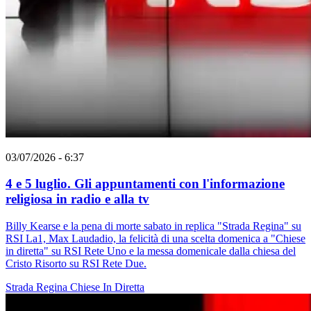
03/07/2026 - 6:37
4 e 5 luglio. Gli appuntamenti con l'informazione
religiosa in radio e alla tv
Billy Kearse e la pena di morte sabato in replica "Strada Regina" su
RSI La1, Max Laudadio, la felicità di una scelta domenica a "Chiese
in diretta" su RSI Rete Uno e la messa domenicale dalla chiesa del
Cristo Risorto su RSI Rete Due.
Strada Regina
Chiese In Diretta