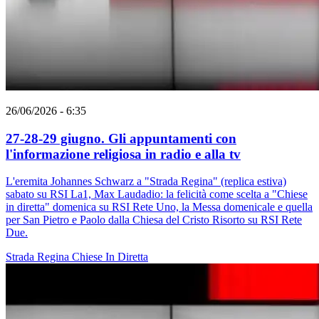
26/06/2026 - 6:35
27-28-29 giugno. Gli appuntamenti con
l'informazione religiosa in radio e alla tv
L'eremita Johannes Schwarz a "Strada Regina" (replica estiva)
sabato su RSI La1, Max Laudadio: la felicità come scelta a "Chiese
in diretta" domenica su RSI Rete Uno, la Messa domenicale e quella
per San Pietro e Paolo dalla Chiesa del Cristo Risorto su RSI Rete
Due.
Strada Regina
Chiese In Diretta