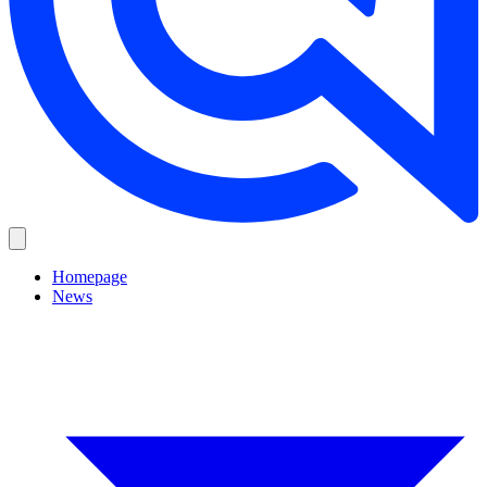
Homepage
News