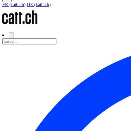
FR (cath.ch)
DE (kath.ch)