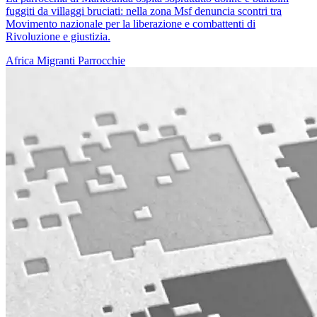
fuggiti da villaggi bruciati: nella zona Msf denuncia scontri tra
Movimento nazionale per la liberazione e combattenti di
Rivoluzione e giustizia.
Africa
Migranti
Parrocchie