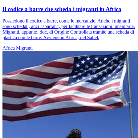
Il codice a barre che scheda i migranti in Africa
Possiedono il codice a barre, come le mercanzie. Anche i migranti
sono schedati, anzi "sbarrati", per facilitare le transazioni umanitarie.
Migranti, appunto, doc, di Origine Controllata tramite una scheda di
plastica con le barre. Avviene in Africa, nel Sahel.
Africa
Migranti