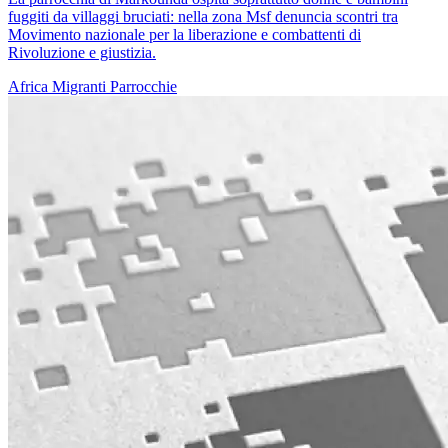
fuggiti da villaggi bruciati: nella zona Msf denuncia scontri tra
Movimento nazionale per la liberazione e combattenti di
Rivoluzione e giustizia.
Africa
Migranti
Parrocchie