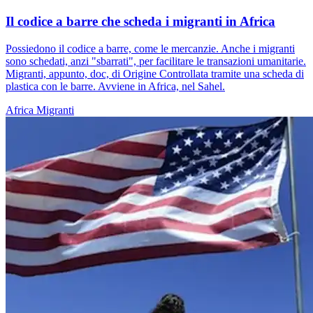
Il codice a barre che scheda i migranti in Africa
Possiedono il codice a barre, come le mercanzie. Anche i migranti
sono schedati, anzi "sbarrati", per facilitare le transazioni umanitarie.
Migranti, appunto, doc, di Origine Controllata tramite una scheda di
plastica con le barre. Avviene in Africa, nel Sahel.
Africa
Migranti