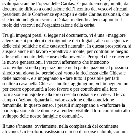
svilupparsi anche l’opera delle Caritas. È quanto emerge, infatti, dal
documento diffuso a conclusione dell’incontro dei vescovi africani,
presidenti delle Conferenze episcopali e delle Caritas nazionali, che
si è tenuto nei giorni scorsi a Dakar, mettendo a tema appunto il
ruolo dei vescovi nell’organizzazione della carità.
Tra gli impegni presi, si legge nel documento, vi è una «maggiore
attenzione ai problemi dei migranti e dei rifugiati, alle conseguenze
delle crisi politiche e alle catastrofi naturali». In questa prospettiva, si
auspica anche un lavoro «proattivo a monte, per contribuire meglio
allo sradicamento delle cause della povertà». Per quel che concerne
le nuove generazioni, i vescovi affermano che intendono
«coinvolgersi nella preparazione e nella partecipazione al prossimo
sinodo sui giovani», perché essi «sono la ricchezza della Chiesa e
delle nazioni», e s’impegnano a «fare tutto il possibile per farli
sentire a casa nella Chiesa». Inoltre, aggiungono, «ci impegneremo
per creare opportunità a loro favore e per contribuire alla loro
formazione integrale e alla loro crescita cristiana e civile». Il terzo
campo d’azione riguarda la valorizzazione della condizione
femminile. In questo senso, i presuli s’impegnano a «rafforzare la
partecipazione delle donne e a rendere visibile il loro contributo allo
sviluppo delle nostre famiglie e comunità».
Il tutto s’innesta, ovviamente, nella complessità del continente
africano. Un territorio vastissimo e ricco di risorse naturali, con una