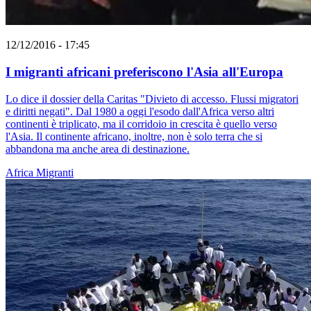
12/12/2016 - 17:45
I migranti africani preferiscono l'Asia all'Europa
Lo dice il dossier della Caritas "Divieto di accesso. Flussi migratori
e diritti negati". Dal 1980 a oggi l'esodo dall'Africa verso altri
continenti è triplicato, ma il corridoio in crescita è quello verso
l'Asia. Il continente africano, inoltre, non è solo terra che si
abbandona ma anche area di destinazione.
Africa
Migranti