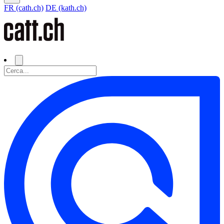
FR (cath.ch)
DE (kath.ch)