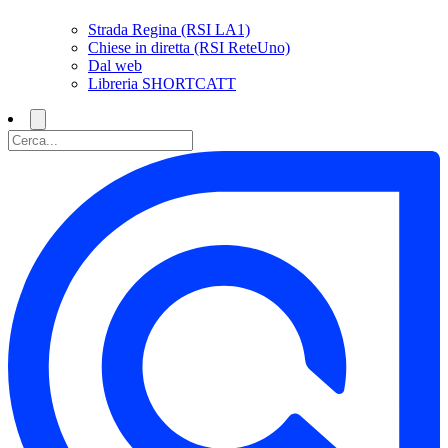
Strada Regina (RSI LA1)
Chiese in diretta (RSI ReteUno)
Dal web
Libreria SHORTCATT