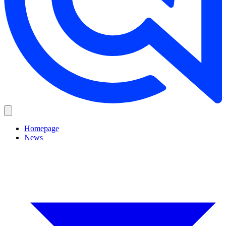
Homepage
News