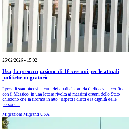
26/02/2026 - 15:02
Usa, la preoccupazione di 18 vescovi per le attuali
politiche migratorie
I presuli statunitensi, alcuni dei quali alla guida di diocesi al confine
con il Messico, in una lettera rivolta ai massimi organi dello Stato
chiedono che la riforma in atto "rispetti i diritti e la dignità delle
persone".
Migrazioni
Migranti
USA