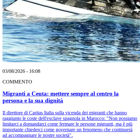
03/08/2026 - 16:08
COMMENTO
Migranti a Ceuta: mettere sempre al centro la
persona e la sua dignità
Il direttore di Caritas Italia sulla vicenda dei migranti che hanno
raggiunto le coste dell'exclave spagnola in Marocco: "Non possiamo
limitarci a domandarci come fermare le persone migranti, ma è più
importante chiederci come governare un fenomeno che continuerà
ad accompagnare le nostre società".