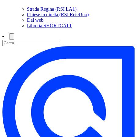
Strada Regina (RSI LA1)
Chiese in diretta (RSI ReteUno)
Dal web
Libreria SHORTCATT