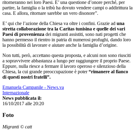
ritorneranno nei loro Paesi. E’ una questione d’onore perché, per
partire, la famiglia o la tribù ha dovuto vendere campi o addirittura la
casa. E allora, ritornare sarebbe un vero disonore”.
E’ qui che l’azione della Chiesa va oltre i confini. Grazie ad
una
stretta collaborazione tra la Caritas tunisina e quelle dei vari
Paesi di provenienza
dei migranti assistiti, sono nati progetti che
hanno permesso il rientro in patria di numerosi profughi, dando loro
la possibilità di lavorare e aiutare anche la famiglia d’origine.
Non tutti, però, accettano questa proposta, e alcuni non sono riusciti
a sopravvivere abbastanza a lungo per raggiungere il proprio Paese.
Eppure, nulla riesce a fermare il lavoro operoso e silenzioso della
Chiesa, la cui grande preoccupazione è poter
“rimanere al fianco
di questi nostri fratelli”.
Emanuela Campanile - News.va
Internazionale
News pubblicata il:
16/10/2017 alle 20:20
Foto
Migranti © catt