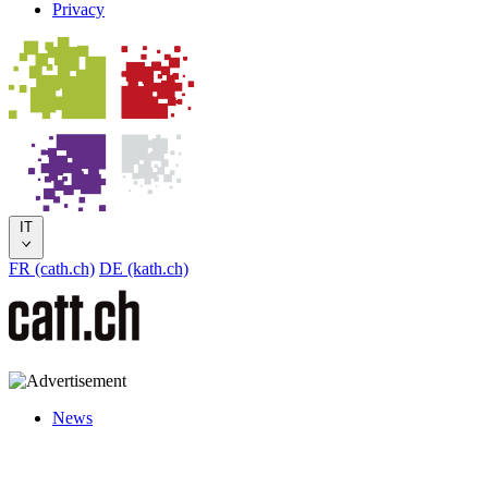
Privacy
IT
FR (cath.ch)
DE (kath.ch)
News