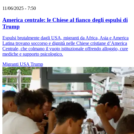
11/06/2025 - 7:50
America centrale: le Chiese al fianco degli espulsi di
Trump
Espulsi brutalmente dagli USA, migranti da Africa, Asia e America
Latina trovano soccorso e dignità nelle Chiese cristiane d’America
Centrale, che colmano il vuoto istituzionale offrendo alloggio, cure
mediche e supporto psicologico.
Migranti
USA
Trump