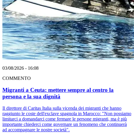
03/08/2026 - 16:08
COMMENTO
Migranti a Ceuta: mettere sempre al centro la
persona e la sua dignità
Il direttore di Caritas Italia sulla vicenda dei migranti che hanno
raggiunto le coste dell'exclave spagnola in Marocco: "Non possiamo
limitarci a domandarci come fermare le persone migranti, ma è più
importante chiederci come governare un fenomeno che continuerà
ad accompagnare le nostre società".