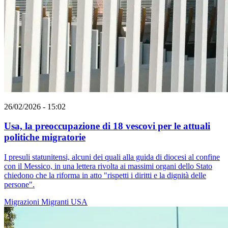
26/02/2026 - 15:02
Usa, la preoccupazione di 18 vescovi per le attuali
politiche migratorie
I presuli statunitensi, alcuni dei quali alla guida di diocesi al confine
con il Messico, in una lettera rivolta ai massimi organi dello Stato
chiedono che la riforma in atto "rispetti i diritti e la dignità delle
persone".
Migrazioni
Migranti
USA