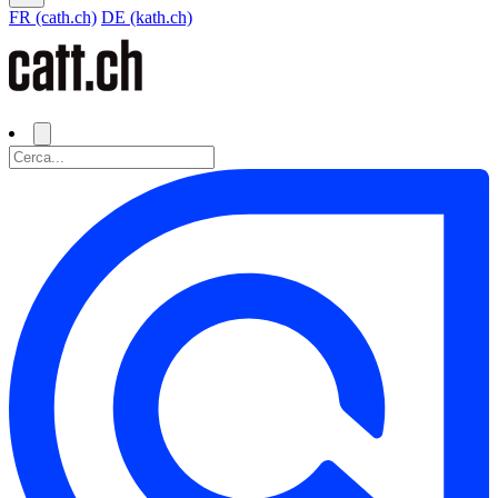
FR (cath.ch)
DE (kath.ch)