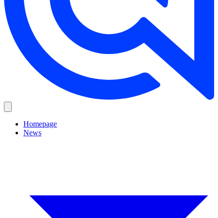
Homepage
News