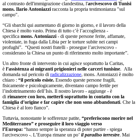
al contrasto dell'immigrazione clandestina, l'
arcivescovo di Tunisi
mons. Ilario Antoniazzi
racconta la propria testimonianza "sul
campo".
“Gli sbarchi qui aumentano di giorno in giorno, e il lavoro della
Chiesa è molto vasto. Prima di tutto c’è l’accoglienza -
specifica
mons. Antoniazzi
- di queste persone ferite, affamate,
violentate, in fuga dalla Libia per le torture subite nei campi
profughi”. “Questi nostri fratelli - prosegue l’arcivescovo -
considerano la Chiesa un punto di riferimento molto importante”.
Un altro fronte di intervento in cui agisce soprattutto la Caritas,
è
l’assistenza ai migranti prigionieri nelle carceri tunisine
. Alla
domanda sul pericolo di
radicalizzazione
, mons. Antoniazzi è molto
chiaro :
“il pericolo esiste.
Essendo queste persone fragili,
fisicamente e psicologicamente, diventano campo fertile per
l’indottrinamento dell’Isis. Il nostro lavoro - aggiunge - è
di
rimanere con loro, metterli soprattutto in contatto con la
famiglia d’origine e far capire che non sono abbandonati
. Che la
Chiesa è al loro fianco”.
Tuttavia, nonostante le sofferenze patite,
“preferiscono morire nel
Mediterraneo” e proseguire il loro viaggio verso
l’Europa:
“hanno sempre la speranza di poter partire - spiega
l'arcivescovo -. L’Europa rimane un po’
il paradiso terrestre
. Mai