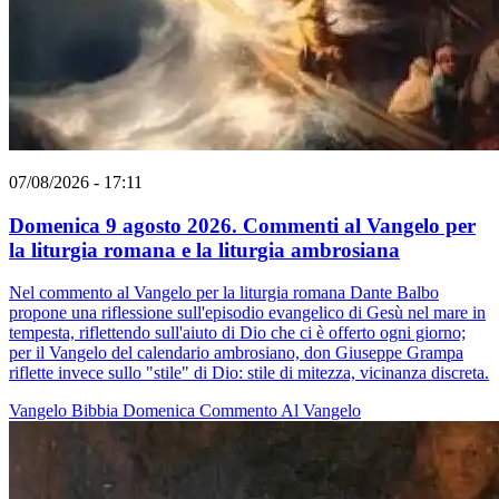
07/08/2026 - 17:11
Domenica 9 agosto 2026. Commenti al Vangelo per
la liturgia romana e la liturgia ambrosiana
Nel commento al Vangelo per la liturgia romana Dante Balbo
propone una riflessione sull'episodio evangelico di Gesù nel mare in
tempesta, riflettendo sull'aiuto di Dio che ci è offerto ogni giorno;
per il Vangelo del calendario ambrosiano, don Giuseppe Grampa
riflette invece sullo "stile" di Dio: stile di mitezza, vicinanza discreta.
Vangelo
Bibbia
Domenica
Commento Al Vangelo