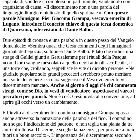
capacità di scindere il complesso in parti minute, valutandolo con
cognizione di causa. «Il discernimento non è una parola del
linguaggio liturgico: piuttosto di quello spirituale ».
Con queste
parole Monsignor Pier Giacomo Grampa, vescovo emerito di
Lugano, introduce il concetto chiave di questa terza domenica
di Quaresima, intervistato da Dante Balbo.
Due episodi di cronaca e una parabola in questo passo del Vangelo
domenicale: «Sembra quasi che Gesù commenti degli immaginari
giornali dell’epoca», sottolinea Dante Balbo. Pilato che ordina una
strage di Galilei giunti a Gerusalemme per i rituali della Pasqua,
«con il loro sangue mescolato a quello degli animali sacrificati», e
una torre che, crollando, seppellisce le vite di diciotto persone. «Nel
giudizio popolare solo grandi peccatori avrebbero potuto meritare
una sorte del genere: eccolo» suggerisce il Vescovo emerito «il
discernimento mancato.
Anche al giorno d’oggi c’è chi commenta
stragi, come se Dio, in vesti di vendicatore, aspettasse al varco i
peccatori per punirli.
Non è così: Gesù invita alla conversione, ad
aprire gli occhi verso un cambiamento.
E l’invito al discernimento» continua monsignor Grampa «passa
anche attraverso la narrazione della parabola del fico. Il contadino
non segue l’indicazione del padrone, e non taglia una pianta da tre
anni infruttuosa. Discerne, e sceglie la pazienza, per provare a tirare
fuori un buon raccolto». L’importanza del discernimento secondo