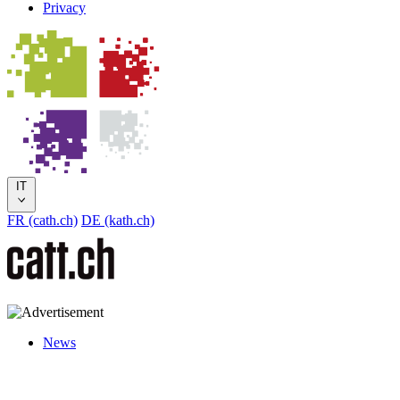
Privacy
IT
FR (cath.ch)
DE (kath.ch)
News