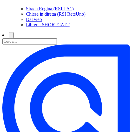
Strada Regina (RSI LA1)
Chiese in diretta (RSI ReteUno)
Dal web
Libreria SHORTCATT