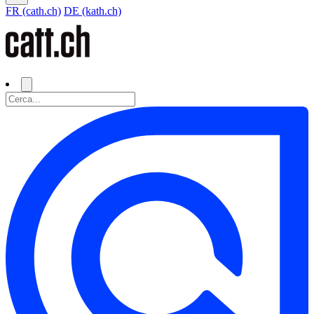
FR (cath.ch)
DE (kath.ch)