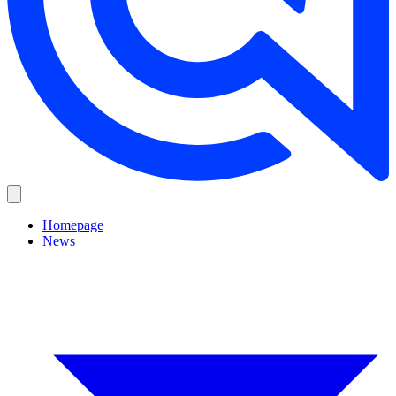
Homepage
News