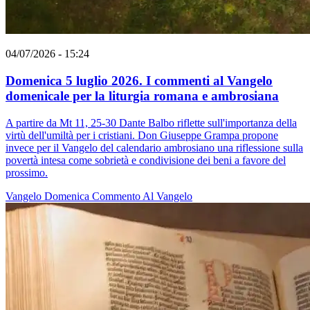
04/07/2026 - 15:24
Domenica 5 luglio 2026. I commenti al Vangelo
domenicale per la liturgia romana e ambrosiana
A partire da Mt 11, 25-30 Dante Balbo riflette sull'importanza della
virtù dell'umiltà per i cristiani. Don Giuseppe Grampa propone
invece per il Vangelo del calendario ambrosiano una riflessione sulla
povertà intesa come sobrietà e condivisione dei beni a favore del
prossimo.
Vangelo
Domenica
Commento Al Vangelo