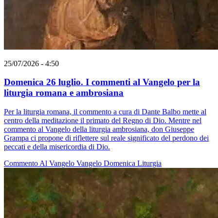
25/07/2026 - 4:50
Domenica 26 luglio. I commenti al Vangelo per la
liturgia romana e ambrosiana
Per la liturgia romana, il commento a cura di Dante Balbo mette al
centro della meditazione il primato del Regno di Dio. Mentre nel
commento al Vangelo della liturgia ambrosiana, don Giuseppe
Grampa ci propone di riflettere sul reale significato del perdono dei
peccati e della misericordia di Dio.
Commento Al Vangelo
Vangelo
Domenica
Liturgia