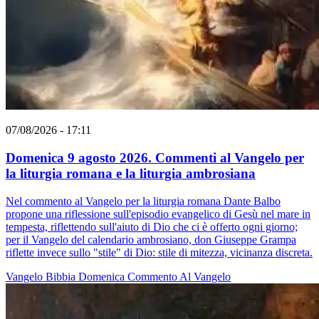
07/08/2026 - 17:11
Domenica 9 agosto 2026. Commenti al Vangelo per
la liturgia romana e la liturgia ambrosiana
Nel commento al Vangelo per la liturgia romana Dante Balbo
propone una riflessione sull'episodio evangelico di Gesù nel mare in
tempesta, riflettendo sull'aiuto di Dio che ci è offerto ogni giorno;
per il Vangelo del calendario ambrosiano, don Giuseppe Grampa
riflette invece sullo "stile" di Dio: stile di mitezza, vicinanza discreta.
Vangelo
Bibbia
Domenica
Commento Al Vangelo