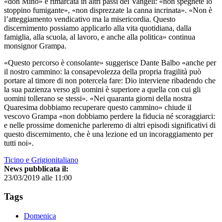
«don Mino» è rimarcata in altri passi dei Vangeli: «non spegnete lo
stoppino fumigante», «non disprezzate la canna incrinata». «Non è
l’atteggiamento vendicativo ma la misericordia. Questo
discernimento possiamo applicarlo alla vita quotidiana, dalla
famiglia, alla scuola, al lavoro, e anche alla politica» continua
monsignor Grampa.
«Questo percorso è consolante» suggerisce Dante Balbo «anche per
il nostro cammino: la consapevolezza della propria fragilità può
portare al timore di non potercela fare: Dio interviene ribadendo che
la sua pazienza verso gli uomini è superiore a quella con cui gli
uomini tollerano se stessi». «Nei quaranta giorni della nostra
Quaresima dobbiamo recuperare questo cammino» chiude il
vescovo Grampa «non dobbiamo perdere la fiducia né scoraggiarci:
e nelle prossime domeniche parleremo di altri episodi significativi di
questo discernimento, che è una lezione ed un incoraggiamento per
tutti noi».
Ticino e Grigionitaliano
News pubblicata il:
23/03/2019 alle 11:00
Tags
Domenica