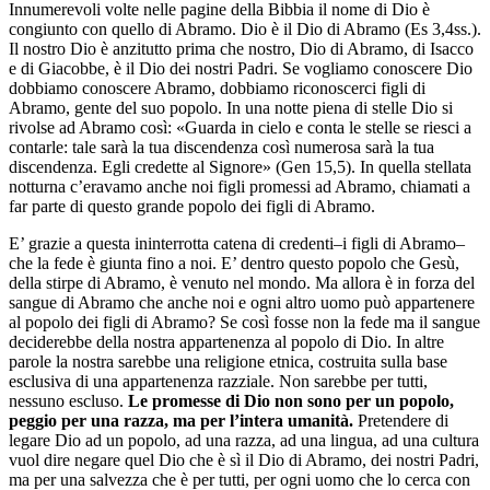
Innumerevoli volte nelle pagine della Bibbia il nome di Dio è
congiunto con quello di Abramo. Dio è il Dio di Abramo (Es 3,4ss.).
Il nostro Dio è anzitutto prima che nostro, Dio di Abramo, di Isacco
e di Giacobbe, è il Dio dei nostri Padri. Se vogliamo conoscere Dio
dobbiamo conoscere Abramo, dobbiamo riconoscerci figli di
Abramo, gente del suo popolo. In una notte piena di stelle Dio si
rivolse ad Abramo così: «Guarda in cielo e conta le stelle se riesci a
contarle: tale sarà la tua discendenza così numerosa sarà la tua
discendenza. Egli credette al Signore» (Gen 15,5). In quella stellata
notturna c’eravamo anche noi figli promessi ad Abramo, chiamati a
far parte di questo grande popolo dei figli di Abramo.
E’ grazie a questa ininterrotta catena di credenti–i figli di Abramo–
che la fede è giunta fino a noi. E’ dentro questo popolo che Gesù,
della stirpe di Abramo, è venuto nel mondo. Ma allora è in forza del
sangue di Abramo che anche noi e ogni altro uomo può appartenere
al popolo dei figli di Abramo? Se così fosse non la fede ma il sangue
deciderebbe della nostra appartenenza al popolo di Dio. In altre
parole la nostra sarebbe una religione etnica, costruita sulla base
esclusiva di una appartenenza razziale. Non sarebbe per tutti,
nessuno escluso.
Le promesse di Dio non sono per un popolo,
peggio per una razza, ma per l’intera umanità.
Pretendere di
legare Dio ad un popolo, ad una razza, ad una lingua, ad una cultura
vuol dire negare quel Dio che è sì il Dio di Abramo, dei nostri Padri,
ma per una salvezza che è per tutti, per ogni uomo che lo cerca con