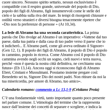
cuore sincero. Nessuno spirito settario, nessun esclusivismo è
compatibile con il respiro grande, universale del popolo di Dio,
popolo dei figli di Abramo, figli innumerevoli come le stelle del
cielo e la sabbia sulla riva del mare. In tempi di risorgenti chiusure e
ostilità verso stranieri e diversi bisogna tenacemente ripetere che
«Dio non fa preferenze di persone » (At 10,34).
La fede di Abramo ha una seconda caratteristica.
La prima
parola che Dio rivolge ad Abramo è un imperativo: «Vattene dal tuo
paese, dalla tua patria e dalla casa di tuo padre verso il paese che io
ti indicherò... E Abramo partì, come gli aveva ordinato il Signore»
(Gen 12, 1). Il popolo dei figli di Abramo, il popolo di Dio è popolo
in cammino, popolo in ricerca. Come Abramo così il popolo di Dio
cammina avendo negli occhi un sogno, cieli nuovi e terra nuova,
perché «non è questa la nostra città definitiva, ne cerchiamo una
futura» (Eb 13,14). Ancora oggi si riconoscono figli di Abramo
Ebrei, Cristiani e Mussulmani. Possiamo insieme pregare così:
Benedetto sei tu, Signore Dio dei nostri padri. Non ritirare da noi la
tua misericordia, per amore di Abramo, tuo amico».
Calendario romano:
commento a Lc 13,1-9
(Cristiano Proia)
C’è una fondamentale virtù, tanto importante quanto poco presente
nel parlare comune. L’etimologia del termine che la rappresenta
nasce dall’insieme dei concetti di separare e scegliere, e indica la