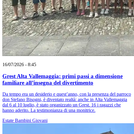
16/07/2026 - 8:45
Grest Alta Vallemaggia: primi passi a dimensione
familiare all’insegna del divertimento
Da tempo era un desiderio e quest’anno, con la presenza del parroco
don Stefano Bisogni, è diventato realtà: anche in Alta Vallemaggia
dal 6 al 10 luglio, è stato organizzato un Grest. 16 i ragazzi che
hanno aderito. La testimonianza di una monitrice.
Estate
Bambini
Giovani