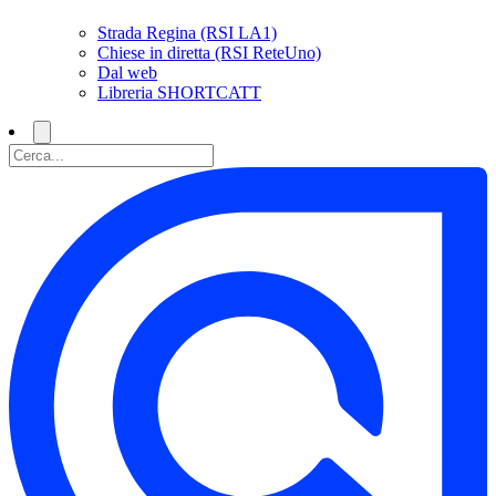
Strada Regina (RSI LA1)
Chiese in diretta (RSI ReteUno)
Dal web
Libreria SHORTCATT