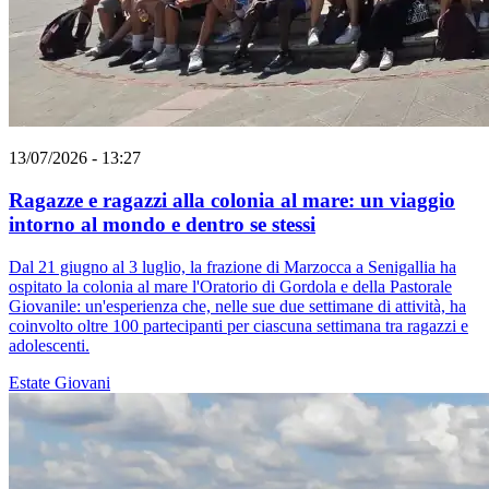
13/07/2026 - 13:27
Ragazze e ragazzi alla colonia al mare: un viaggio
intorno al mondo e dentro se stessi
Dal 21 giugno al 3 luglio, la frazione di Marzocca a Senigallia ha
ospitato la colonia al mare l'Oratorio di Gordola e della Pastorale
Giovanile: un'esperienza che, nelle sue due settimane di attività, ha
coinvolto oltre 100 partecipanti per ciascuna settimana tra ragazzi e
adolescenti.
Estate
Giovani