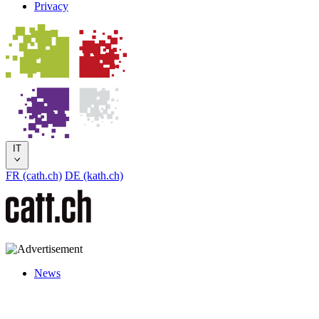
Privacy
IT
FR (cath.ch)
DE (kath.ch)
News