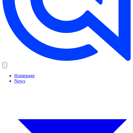
Homepage
News