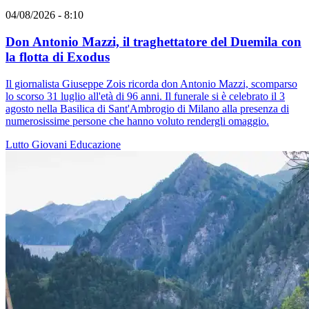
04/08/2026 - 8:10
Don Antonio Mazzi, il traghettatore del Duemila con
la flotta di Exodus
Il giornalista Giuseppe Zois ricorda don Antonio Mazzi, scomparso
lo scorso 31 luglio all'età di 96 anni. Il funerale si è celebrato il 3
agosto nella Basilica di Sant'Ambrogio di Milano alla presenza di
numerosissime persone che hanno voluto rendergli omaggio.
Lutto
Giovani
Educazione