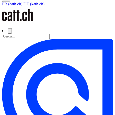
FR (cath.ch)
DE (kath.ch)