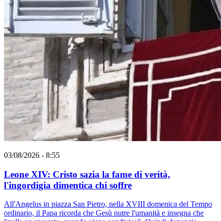
03/08/2026 - 8:55
Leone XIV: Cristo sazia la fame di verità,
l'ingordigia dimentica chi soffre
All'Angelus in piazza San Pietro, nella XVIII domenica del Tempo
ordinario, il Papa ricorda che Gesù nutre l'umanità e insegna che