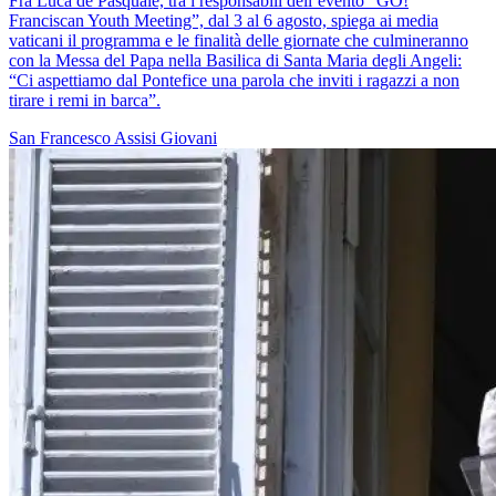
Fra Luca de Pasquale, tra i responsabili dell’evento “GO!
Franciscan Youth Meeting”, dal 3 al 6 agosto, spiega ai media
vaticani il programma e le finalità delle giornate che culmineranno
con la Messa del Papa nella Basilica di Santa Maria degli Angeli:
“Ci aspettiamo dal Pontefice una parola che inviti i ragazzi a non
tirare i remi in barca”.
San Francesco
Assisi
Giovani