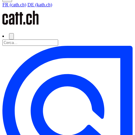
FR (cath.ch)
DE (kath.ch)