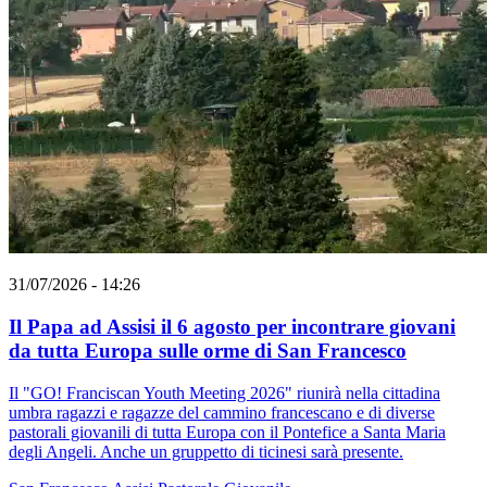
31/07/2026 - 14:26
Il Papa ad Assisi il 6 agosto per incontrare giovani
da tutta Europa sulle orme di San Francesco
Il "GO! Franciscan Youth Meeting 2026" riunirà nella cittadina
umbra ragazzi e ragazze del cammino francescano e di diverse
pastorali giovanili di tutta Europa con il Pontefice a Santa Maria
degli Angeli. Anche un gruppetto di ticinesi sarà presente.