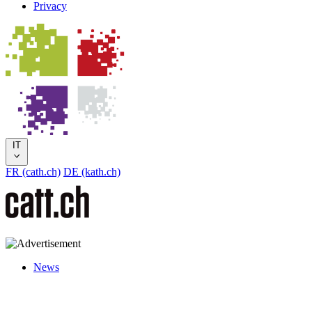
Privacy
IT
FR (cath.ch)
DE (kath.ch)
News