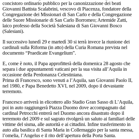
concistoro ordinario pubblico per la canonizzazione dei beati
Giovanni Battista Scalabrini, vescovo di Piacenza, fondatore della
Congregazione dei Missionari di San Carlo e della Congregazione
delle Suore Missionarie di San Carlo Borromeo; Artemide Zatti,
laico professo della Società Salesiana di San Giovanni Bosco
(Salesiani).
Il successivo lunedì 29 e martedì 30 si terrà invece la riunione dei
cardinali sulla Riforma (in atto) della Curia Romana prevista nel
documento “Praedicate Evangelium”.
E, come è noto, il Papa approfitterà della domenica 28 agosto che
separa i due appuntamenti vaticani per la sua visita all’Aquila in
occasione della Perdonanza Celestiniana.
Prima di Francesco, sono venuti a l’Aquila, san Giovanni Paolo II,
nel 1980, e Papa Benedetto XVI, nel 2009, dopo il devastante
terremoto.
Francesco arriverà in elicottero allo Stadio Gran Sasso di L’Aquila,
poi in auto raggiungerà Piazza Duomo dove accompagnato dal
cardinal Petrocchi entrerà nel Duomo ancora disastrato dopo il
terremoto del 2009 e sul sagrato rivolgerà un saluto ai familiari delle
vittime del sisma, alle autorità e ai cittadini. Infine trasferimento in
auto alla basilica di Santa Maria in Collemaggio per la santa messa,
l’omelia, l’Angelus e il rito dell’apertura della Porta Santa.