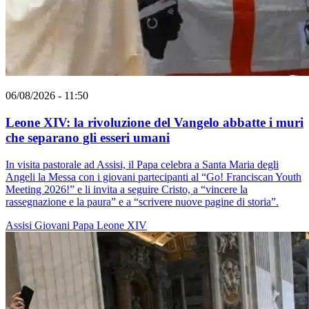
06/08/2026 - 11:50
Leone XIV: la rivoluzione del Vangelo abbatte i muri
che separano gli esseri umani
In visita pastorale ad Assisi, il Papa celebra a Santa Maria degli
Angeli la Messa con i giovani partecipanti al “Go! Franciscan Youth
Meeting 2026!” e li invita a seguire Cristo, a “vincere la
rassegnazione e la paura” e a “scrivere nuove pagine di storia”.
Assisi
Giovani
Papa Leone XIV