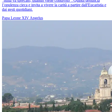
"nulla va sprecato, quando viene condiviso". Quindi denuncia
l’opulenza cieca e invita a vivere la carità a partire dall'Eucaristia e
dai gesti quotidiani.
Papa Leone XIV
Angelus