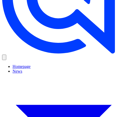
Homepage
News