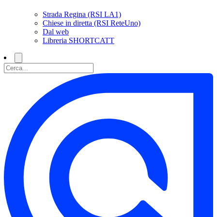
Strada Regina (RSI LA1)
Chiese in diretta (RSI ReteUno)
Dal web
Libreria SHORTCATT