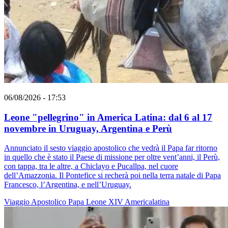
06/08/2026 - 17:53
Leone "pellegrino" in America Latina: dal 6 al 17
novembre in Uruguay, Argentina e Perù
Annunciato il sesto viaggio apostolico che vedrà il Papa far ritorno
in quello che è stato il Paese di missione per oltre vent’anni, il Perù,
con tappa, tra le altre, a Chiclayo e Pucallpa, nel cuore
dell’Amazzonia. Il Pontefice si recherà poi nella terra natale di Papa
Francesco, l’Argentina, e nell’Uruguay.
Viaggio Apostolico
Papa Leone XIV
Americalatina