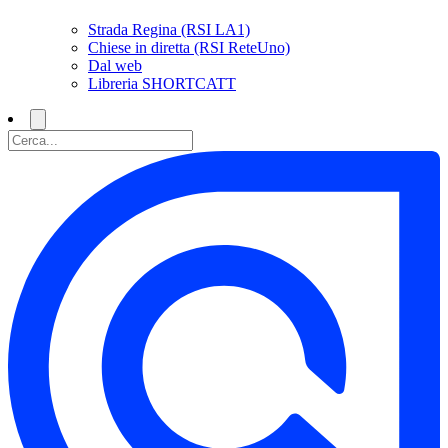
Strada Regina (RSI LA1)
Chiese in diretta (RSI ReteUno)
Dal web
Libreria SHORTCATT