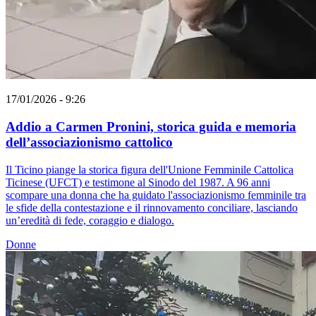
17/01/2026 - 9:26
Addio a Carmen Pronini, storica guida e memoria
dell’associazionismo cattolico
Il Ticino piange la storica figura dell'Unione Femminile Cattolica
Ticinese (UFCT) e testimone al Sinodo del 1987. A 96 anni
scompare una donna che ha guidato l'associazionismo femminile tra
le sfide della contestazione e il rinnovamento conciliare, lasciando
un’eredità di fede, coraggio e dialogo.
Donne