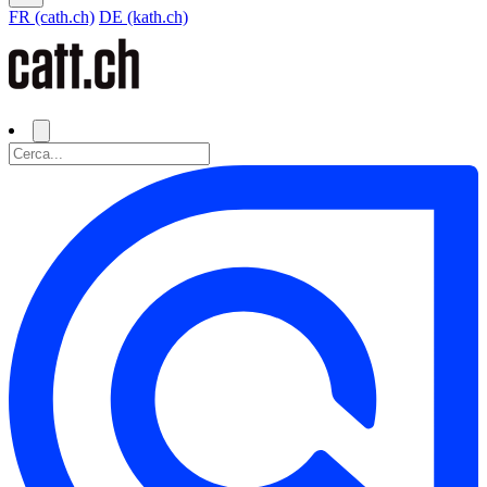
FR (cath.ch)
DE (kath.ch)