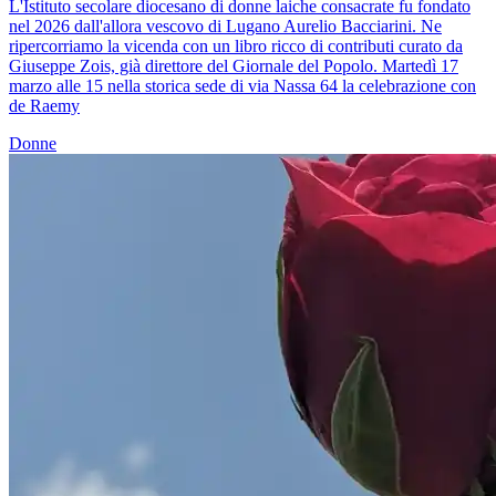
L'Istituto secolare diocesano di donne laiche consacrate fu fondato
nel 2026 dall'allora vescovo di Lugano Aurelio Bacciarini. Ne
ripercorriamo la vicenda con un libro ricco di contributi curato da
Giuseppe Zois, già direttore del Giornale del Popolo. Martedì 17
marzo alle 15 nella storica sede di via Nassa 64 la celebrazione con
de Raemy
Donne