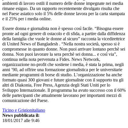
ambienti di lavoro ostili il numero delle donne impegnate nei media
rimane esiguo. Da un rapporto recentemente divulgato risulta che
nel Paese asiatico solo il 5% delle donne lavora per la carta stampata
e il 25% per i media online.
Essere donna e giornalista non è spesso così facile. “Bisogna essere
pronte ad ogni genere di ostacolo e di sfida, a partire dalla diffidenza
della famiglia che vuole le donne al sicuro” racconta la vicedirettrice
di United News of Bangladesh . “Nella nostra società, spesso si è
compromesse in quanto donne. Non puoi arrivare lontano perchè sei
donna. Non puoi lavorare la sera perchè sei donna... e così via”,
continua nella nota pervenuta a Fides. News Network,
organizzazione no-profit che sostiene i media, è stata la prima, negli
anni ’90, ad offrire una formazione giornalistica per le universitarie
mediante programmi di borse di studio. L’organizzazione ha anche
formato quasi 300 giovani e future giornaliste con il supporto tra gli
altri di Diakonia, Free Press, Agenzia degli Stati Uniti per lo
Sviluppo Internazionale. Il programma ha avuto successo con il 60%
delle partecipanti che attualmente lavorano per importanti mezzi di
comunicazione del Paese.
Ticino e Grigionitaliano
News pubblicata il:
18/01/2017 alle 9:46