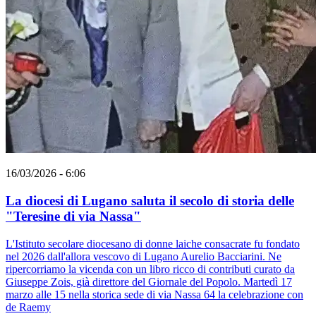
16/03/2026 - 6:06
La diocesi di Lugano saluta il secolo di storia delle
"Teresine di via Nassa"
L'Istituto secolare diocesano di donne laiche consacrate fu fondato
nel 2026 dall'allora vescovo di Lugano Aurelio Bacciarini. Ne
ripercorriamo la vicenda con un libro ricco di contributi curato da
Giuseppe Zois, già direttore del Giornale del Popolo. Martedì 17
marzo alle 15 nella storica sede di via Nassa 64 la celebrazione con
de Raemy