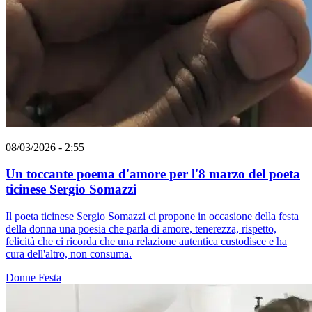
08/03/2026 - 2:55
Un toccante poema d'amore per l'8 marzo del poeta
ticinese Sergio Somazzi
Il poeta ticinese Sergio Somazzi ci propone in occasione della festa
della donna una poesia che parla di amore, tenerezza, rispetto,
felicità che ci ricorda che una relazione autentica custodisce e ha
cura dell'altro, non consuma.
Donne
Festa