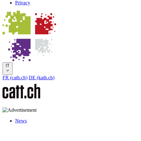
Privacy
IT
FR (cath.ch)
DE (kath.ch)
News