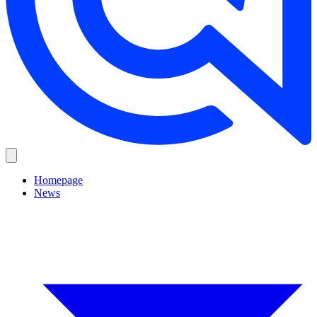
Homepage
News