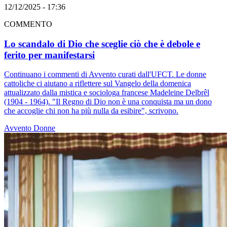
12/12/2025 - 17:36
COMMENTO
Lo scandalo di Dio che sceglie ciò che è debole e
ferito per manifestarsi
Continuano i commenti di Avvento curati dall'UFCT. Le donne
cattoliche ci aiutano a riflettere sul Vangelo della domenica
attualizzato dalla mistica e sociologa francese Madeleine Delbrêl
(1904 - 1964). "Il Regno di Dio non è una conquista ma un dono
che accoglie chi non ha più nulla da esibire", scrivono.
Avvento
Donne