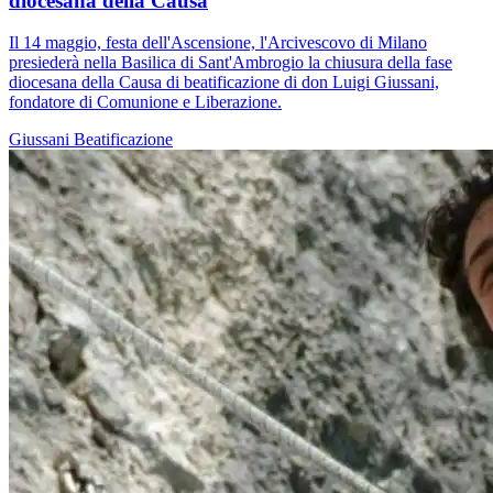
diocesana della Causa
Il 14 maggio, festa dell'Ascensione, l'Arcivescovo di Milano
presiederà nella Basilica di Sant'Ambrogio la chiusura della fase
diocesana della Causa di beatificazione di don Luigi Giussani,
fondatore di Comunione e Liberazione.
Giussani
Beatificazione