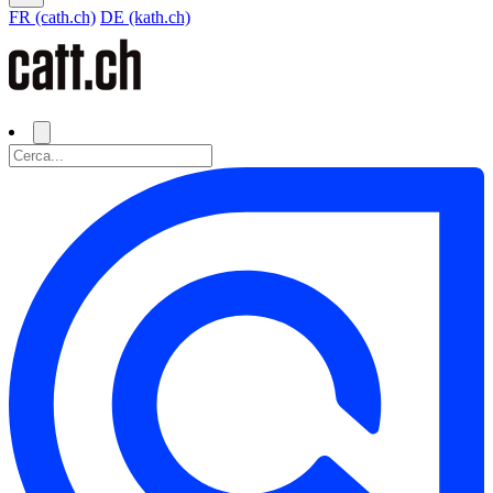
FR (cath.ch)
DE (kath.ch)