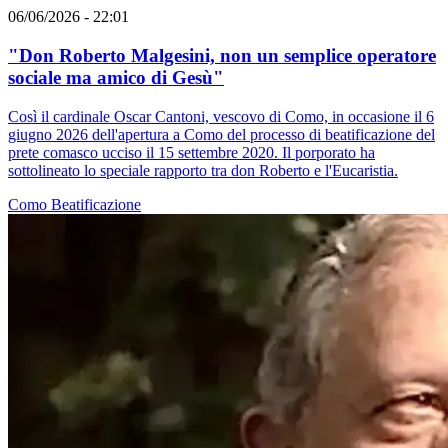
06/06/2026 - 22:01
"Don Roberto Malgesini, non un semplice operatore
sociale ma amico di Gesù"
Così il cardinale Oscar Cantoni, vescovo di Como, in occasione il 6
giugno 2026 dell'apertura a Como del processo di beatificazione del
prete comasco ucciso il 15 settembre 2020. Il porporato ha
sottolineato lo speciale rapporto tra don Roberto e l'Eucaristia.
Como
Beatificazione