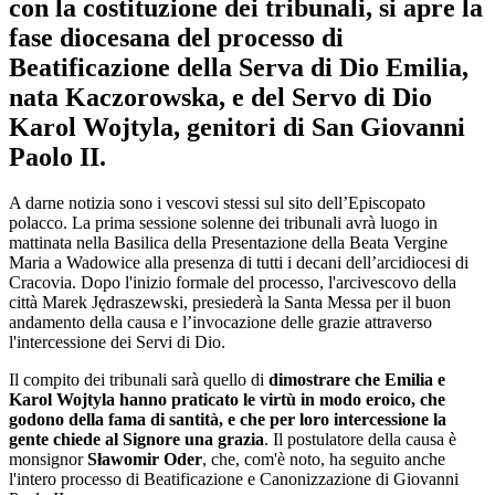
con la costituzione dei tribunali, si apre la
fase diocesana del processo di
Beatificazione della Serva di Dio Emilia,
nata Kaczorowska, e del Servo di Dio
Karol Wojtyla, genitori di San Giovanni
Paolo II.
A darne notizia sono i vescovi stessi sul sito dell’Episcopato
polacco. La prima sessione solenne dei tribunali avrà luogo in
mattinata nella Basilica della Presentazione della Beata Vergine
Maria a Wadowice alla presenza di tutti i decani dell’arcidiocesi di
Cracovia. Dopo l'inizio formale del processo, l'arcivescovo della
città Marek Jędraszewski, presiederà la Santa Messa per il buon
andamento della causa e l’invocazione delle grazie attraverso
l'intercessione dei Servi di Dio.
Il compito dei tribunali sarà quello di
dimostrare che Emilia e
Karol Wojtyla hanno praticato le virtù in modo eroico, che
godono della fama di santità, e che per loro intercessione la
gente chiede al Signore una grazia
. Il postulatore della causa è
monsignor
Sławomir Oder
, che, com'è noto, ha seguito anche
l'intero processo di Beatificazione e Canonizzazione di Giovanni