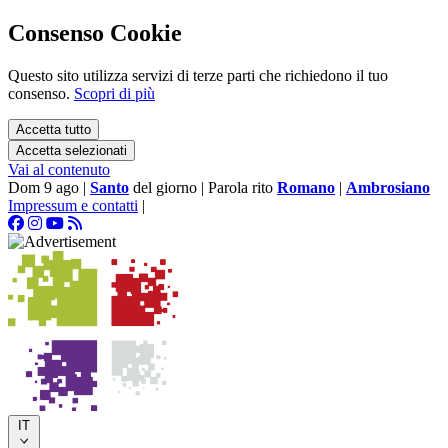
Consenso Cookie
Questo sito utilizza servizi di terze parti che richiedono il tuo
consenso.
Scopri di più
Accetta tutto
Accetta selezionati
Vai al contenuto
Dom 9 ago
|
Santo
del giorno
|
Parola rito
Romano
|
Ambrosiano
Impressum e contatti
|
IT