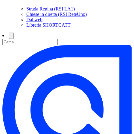
Strada Regina (RSI LA1)
Chiese in diretta (RSI ReteUno)
Dal web
Libreria SHORTCATT