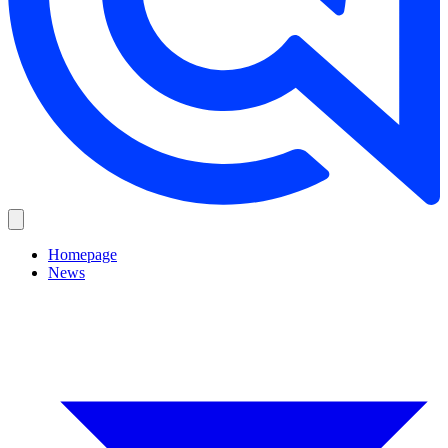
Homepage
News