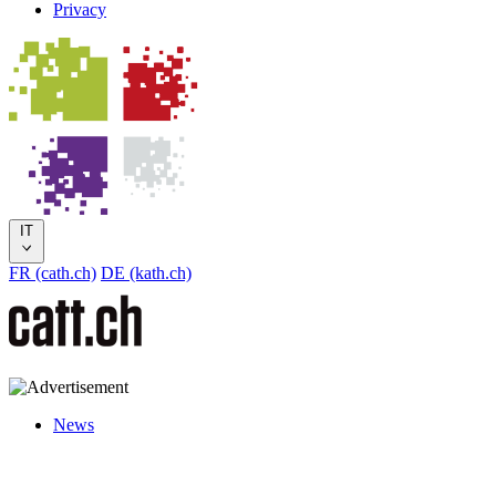
Privacy
IT
FR (cath.ch)
DE (kath.ch)
News