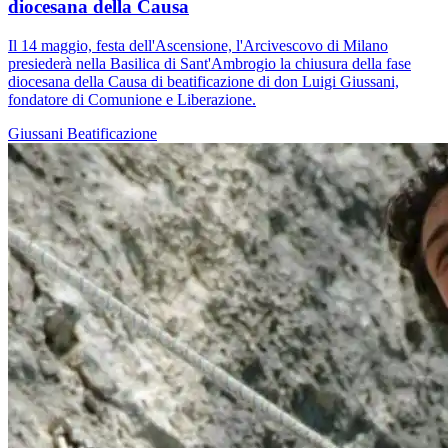
diocesana della Causa
Il 14 maggio, festa dell'Ascensione, l'Arcivescovo di Milano
presiederà nella Basilica di Sant'Ambrogio la chiusura della fase
diocesana della Causa di beatificazione di don Luigi Giussani,
fondatore di Comunione e Liberazione.
Giussani
Beatificazione