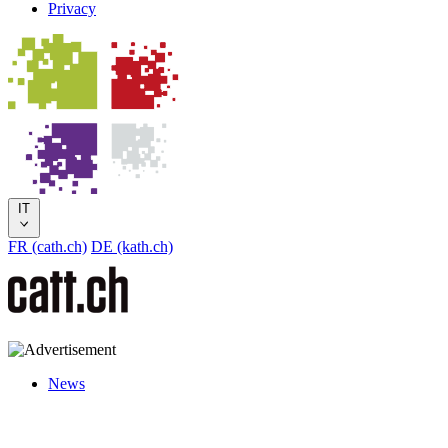
Privacy
IT
FR (cath.ch)
DE (kath.ch)
News