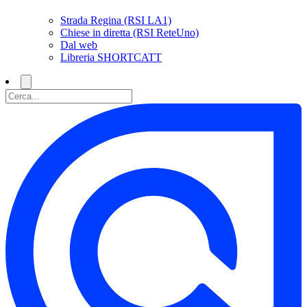
Strada Regina (RSI LA1)
Chiese in diretta (RSI ReteUno)
Dal web
Libreria SHORTCATT