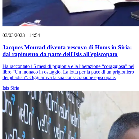
03/03/2023 - 14:54
Jacques Mourad diventa vescovo di Homs in Siria:
dal rapimento da parte dell'Isis all'episcopato
Ha raccontato i 5 mesi di prigionia e la liberazione “coraggiosa” nel
libro “Un monaco in ostaggio. La lotta per la pace di un prigioniero
dei jihadisti”. Oggi arriva la sua consacrazione episcopale.
Isis
Siria