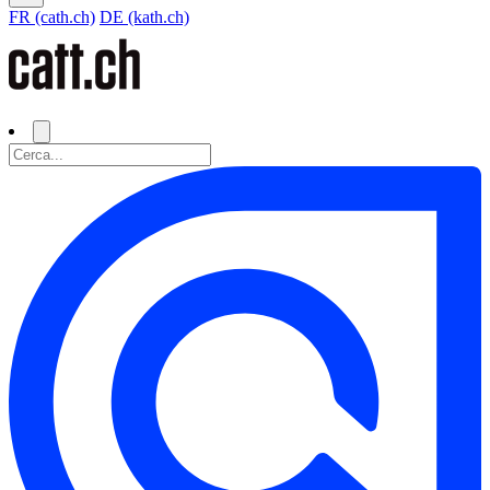
FR (cath.ch)
DE (kath.ch)