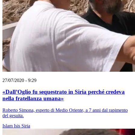
27/07/2020 - 9:29
«Dall’Oglio fu sequestrato in Siria perché credeva
nella fratellanza umana»
Roberto Simona, esperto di Medio Oriente, a 7 anni dal rapimento
del gesuita.
Islam
Isis
Siria