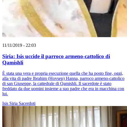
11/11/2019 - 22:03
Siria: Isis uccide il parroco armeno-cattolico di
Qamishli
È stata una vera e propria esecuzione quella che ha posto fine, oggi,
alla vita di padre Ibrahim (Hovsep) Hanna, parroco armeno-cattolico
di san Giuseppe, la cattedrale di Qamishli. Il sacerdote è stato
freddato da due uomini insieme a suo padre che era in macchina con
lui.
Isis
Siria
Sacerdoti