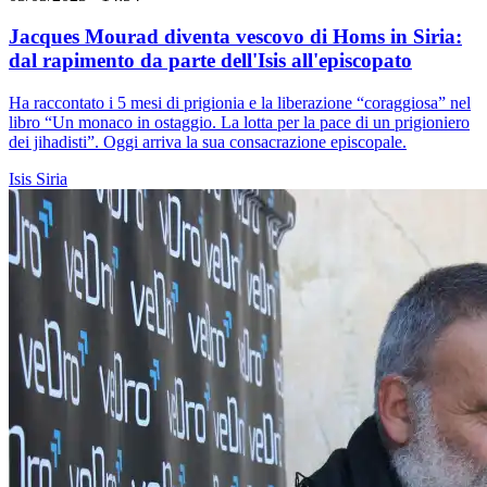
Jacques Mourad diventa vescovo di Homs in Siria:
dal rapimento da parte dell'Isis all'episcopato
Ha raccontato i 5 mesi di prigionia e la liberazione “coraggiosa” nel
libro “Un monaco in ostaggio. La lotta per la pace di un prigioniero
dei jihadisti”. Oggi arriva la sua consacrazione episcopale.
Isis
Siria