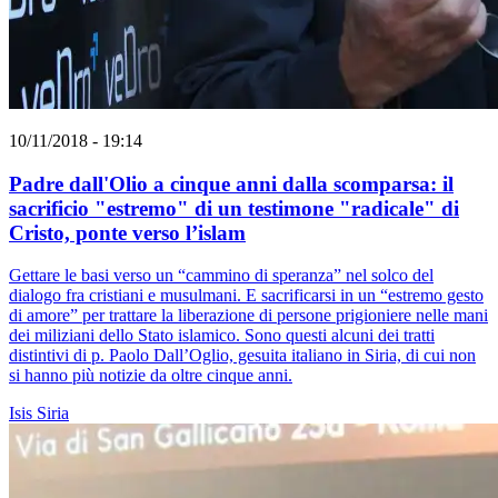
10/11/2018 - 19:14
Padre dall'Olio a cinque anni dalla scomparsa: il
sacrificio "estremo" di un testimone "radicale" di
Cristo, ponte verso l’islam
Gettare le basi verso un “cammino di speranza” nel solco del
dialogo fra cristiani e musulmani. E sacrificarsi in un “estremo gesto
di amore” per trattare la liberazione di persone prigioniere nelle mani
dei miliziani dello Stato islamico. Sono questi alcuni dei tratti
distintivi di p. Paolo Dall’Oglio, gesuita italiano in Siria, di cui non
si hanno più notizie da oltre cinque anni.
Isis
Siria