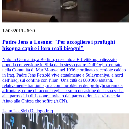
12/03/2019 - 6:30
Padre Jens a Losone: "Per accogliere i profughi
bisogna capire i loro reali bisogni"
Nato in Germania, a Berlino, cresciuto a Effrettikon, battezzato
dopo la conversione in Siria dallo stesso padre Dall’Oglio, entrato
nella Comunità di Mar Moussa nel 1996 e ordinato sacerdote caldeo
in Iraq. Padre Jens Petzold vive attualmente a Sulaymaniya, a nord
dell’Iraq, sul confine con l’Iran. Una città di 600'000 abitanti,
relativamente tranquilla, ma con il problema dei profughi siriani da
affrontare, come ci racconta egli stesso in occasione della sua visita
alla parrocchia di Losone, invitato dal parroco don Jean-Luc e da
Aiuto alla Chiesa che soffre (ACN).
Islam
Isis
Siria
Dialogo
Iraq