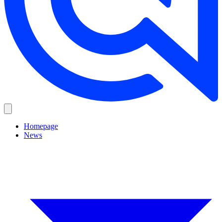
Homepage
News