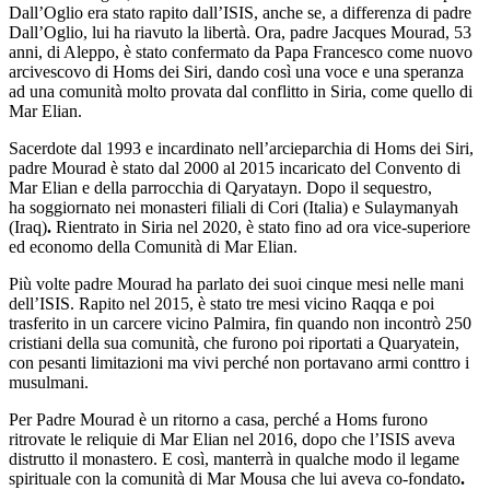
Dall’Oglio era stato rapito dall’ISIS, anche se, a differenza di padre
Dall’Oglio, lui ha riavuto la libertà. Ora, padre Jacques Mourad, 53
anni, di Aleppo, è stato confermato da Papa Francesco come nuovo
arcivescovo di Homs dei Siri, dando così una voce e una speranza
ad una comunità molto provata dal conflitto in Siria, come quello di
Mar Elian.
Sacerdote dal 1993 e incardinato nell’arcieparchia di Homs dei Siri,
padre Mourad è stato dal 2000 al 2015 incaricato del Convento di
Mar Elian e della parrocchia di Qaryatayn. Dopo il sequestro,
ha soggiornato nei monasteri filiali di Cori (Italia) e Sulaymanyah
(Iraq)
.
Rientrato in Siria nel 2020, è stato fino ad ora vice-superiore
ed economo della Comunità di Mar Elian.
Più volte padre Mourad ha parlato dei suoi cinque mesi nelle mani
dell’ISIS. Rapito nel 2015,
è stato tre mesi vicino Raqqa e poi
trasferito in un carcere vicino Palmira, fin quando non incontrò 250
cristiani della sua comunità, che furono poi riportati a Quaryatein,
con pesanti limitazioni ma vivi perché non portavano armi conttro i
musulmani.
Per Padre Mourad è un ritorno a casa, perché a Homs furono
ritrovate le reliquie di Mar Elian nel 2016, dopo che l’ISIS aveva
distrutto il monastero. E così, manterrà in qualche modo il legame
spirituale con la comunità di Mar Mousa che lui aveva co-fondato
.