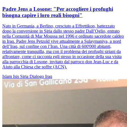
Padre Jens a Losone: "Per accogliere i profughi
bisogna capire i loro reali bisogni"
Nato in Germania, a Berlino, cresciuto a Effrettikon, battezzato
dopo la conversione in Siria dallo stesso padre Dall’Oglio, entrato
nella Comunità di Mar Moussa nel 1996 e ordinato sacerdote caldeo
in Iraq. Padre Jens Petzold vive attualmente a Sulaymaniya, a nord
dell’Iraq, sul confine con l’Iran. Una città di 600'000 abitanti,
relativamente tranquilla, ma con il problema dei profughi siriani da
affrontare, come ci racconta egli stesso in occasione della sua visita
alla parrocchia di Losone, invitato dal parroco don Jean-Luc e da
Aiuto alla Chiesa che soffre (ACN).
Islam
Isis
Siria
Dialogo
Iraq