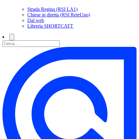
Strada Regina (RSI LA1)
Chiese in diretta (RSI ReteUno)
Dal web
Libreria SHORTCATT