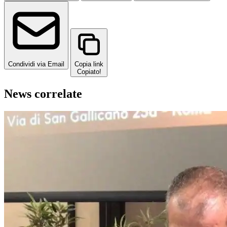
Condividi via Email
Copia link
Copiato!
News correlate