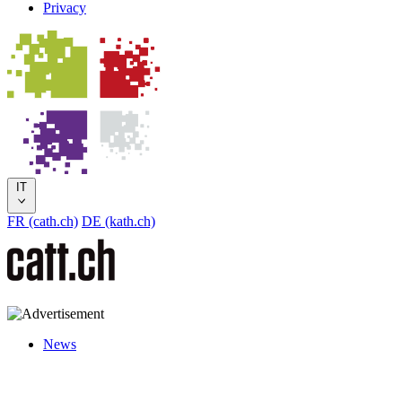
Privacy
IT
FR (cath.ch)
DE (kath.ch)
News