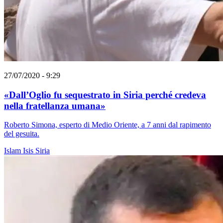
27/07/2020 - 9:29
«Dall’Oglio fu sequestrato in Siria perché credeva
nella fratellanza umana»
Roberto Simona, esperto di Medio Oriente, a 7 anni dal rapimento
del gesuita.
Islam
Isis
Siria