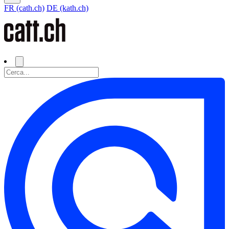
FR (cath.ch)
DE (kath.ch)