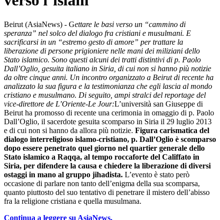
verso l’islam
Beirut (AsiaNews) - G
ettare le basi verso un “cammino di
speranza” nel solco del dialogo fra cristiani e musulmani. E
sacrificarsi in un “estremo gesto di amore” per trattare la
liberazione di persone prigioniere nelle mani dei miliziani dello
Stato islamico. Sono questi alcuni dei tratti distintivi di p. Paolo
Dall’Oglio, gesuita italiano in Siria, di cui non si hanno più notizie
da oltre cinque anni. Un incontro organizzato a Beirut di recente ha
analizzato la sua figura e la testimonianza che egli lascia al mondo
cristiano e musulmano. Di seguito, ampi stralci del reportage del
vice-direttore de L’Oriente-Le Jour:
L’università san Giuseppe di
Beirut ha promosso di recente una cerimonia in omaggio di p. Paolo
Dall’Oglio, il sacerdote gesuita scomparso in Siria il 29 luglio 2013
e di cui non si hanno da allora più notizie.
Figura carismatica del
dialogo interreligioso islamo-cristiano, p. Dall’Oglio è scomparso
dopo essere penetrato quel giorno nel quartier generale dello
Stato islamico a Raqqa, al tempo roccaforte del Califfato in
Siria, per difendere la causa e chiedere la liberazione di diversi
ostaggi in mano al gruppo jihadista.
L’evento è stato però
occasione di parlare non tanto dell’enigma della sua scomparsa,
quanto piuttosto del suo tentativo di penetrare il mistero dell’abisso
fra la religione cristiana e quella musulmana.
Continua a leggere su AsiaNews.