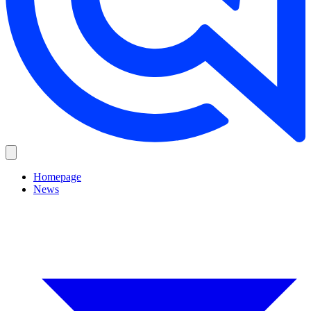
Homepage
News