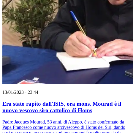
13/01/2023 - 23:44
Era stato rapito dall'ISIS, ora mons. Mourad è il
nuovo vescovo siro cattolico di Homs
Padre Jacques Mourad, 53 anni, di Aleppo, è stato confermato da
Papa Francesco come nuovo arcivescovo di Homs dei Siri, dando
così una voce e una speranza ad una comunità molto provata dal