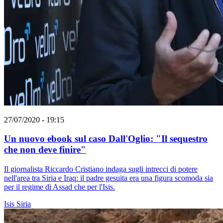
27/07/2020 - 19:15
Un nuovo ebook sul caso Dall'Oglio: "Il sequestro
che non deve finire"
Il giornalista Riccardo Cristiano indaga sugli intrecci di potere
nell'area tra Siria e Iraq: il padre gesuita era una figura scomoda sia
per il regime di Assad che per l'Isis.
Isis
Siria